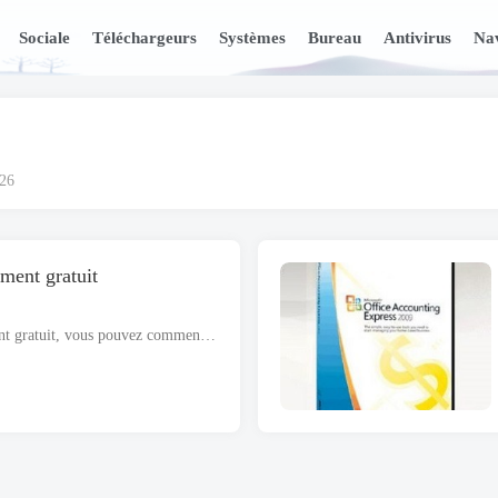
Sociale
Téléchargeurs
Systèmes
Bureau
Antivirus
Nav
026
ment gratuit
Avec GnuCash 2.6.15 téléchargement gratuit, vous pouvez commencer à télécharger puis installer cet outil sur votre PC. Il s'agit d'un fichier d'installation autonome bien compatible avec tous les systèmes d'exploitation Windows..