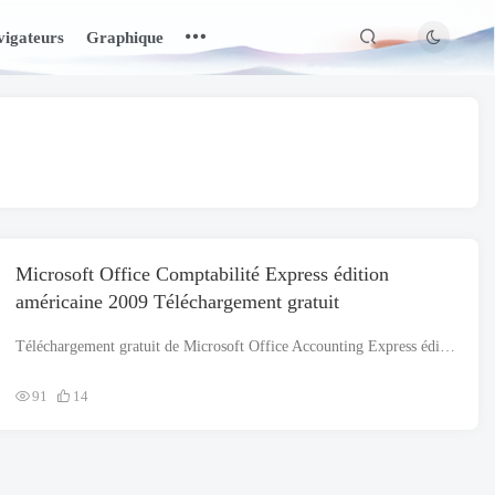
igateurs
Graphique
Microsoft Office Comptabilité Express édition
américaine 2009 Téléchargement gratuit
Téléchargement gratuit de Microsoft Office Accounting Express édition américaine 2009 pour Windows qui prend en charge les deux architectures, c'est-à-dire. 32 peu et 64 peu. Le fichier d'installation est complètement autonome et ...
91
14