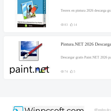
83
14
Pintura.NET 2026 Descarga 
74
5
4Fondos de 