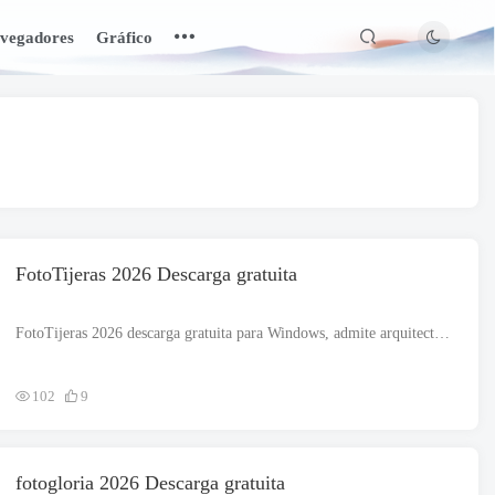
vegadores
Gráfico
FotoTijeras 2026 Descarga gratuita
FotoTijeras 2026 descarga gratuita para Windows, admite arquitecturas de 32 y 64 bits. El archivo de instalación es completamente independiente y también es un instalador fuera de línea.. FotoTijeras 2026...
102
9
fotogloria 2026 Descarga gratuita