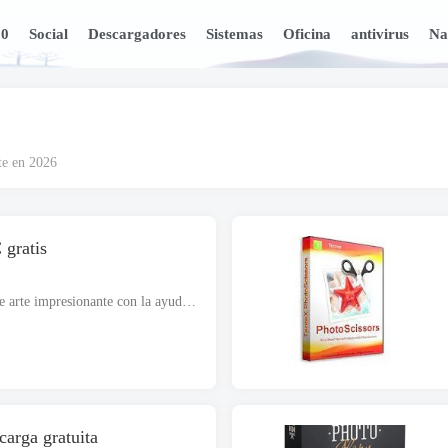
10
Social
Descargadores
Sistemas
Oficina
antivirus
Na
te en 2026
 gratis
Paint 3D para PC ofrece una obra de arte impresionante con la ayuda de múltiples herramientas innovadoras, incluyendo formas, efectos, pegatinas, garabatos, etcétera. Crea diseños artísticos llamativos..
carga gratuita