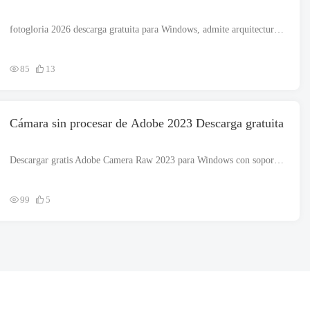
fotogloria 2026 descarga gratuita para Windows, admite arquitecturas de 32 y 64 bits. El archivo de instalación es completamente independiente y también es un instalador fuera de línea.. fotogloria 2026 ayuda...
85
13
Cámara sin procesar de Adobe 2023 Descarga gratuita
Descargar gratis Adobe Camera Raw 2023 para Windows con soporte para arquitectura de 64 bits. El archivo de instalación es completamente independiente y también es un instalador fuera de línea.. Cámara sin procesar de Adobe 202...
99
5