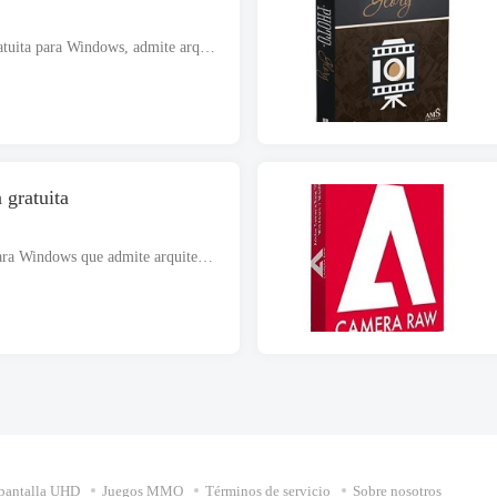
Teorex en pintura 2026 descarga gratuita para Windows, admite arquitecturas de 32 y 64 bits. El archivo de instalación es completamente independiente y también es un instalador fuera de línea.. Teorex en pintura 20...
gratuita
Descargar gratis Paint.NET 2026 para Windows que admite arquitecturas de 32 y 64 bits. El archivo de instalación es completamente independiente y también es un instalador fuera de línea.. Pintura.NET 2026 hola...
pantalla UHD
Juegos MMO
Términos de servicio
Sobre nosotros