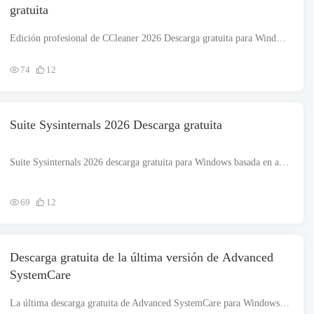
gratuita
Edición profesional de CCleaner 2026 Descarga gratuita para Windows. Es un instalador fuera de línea completamente independiente.. Revisión de CCleaner Edición Profesional 2026 CCleaner Edición Profesional...
74
12
Suite Sysinternals 2026 Descarga gratuita
Suite Sysinternals 2026 descarga gratuita para Windows basada en arquitectura de 32 bits o 64 bits. El archivo de instalación es completamente independiente y también es un instalador fuera de línea.. Sysintern...
69
12
Descarga gratuita de la última versión de Advanced
SystemCare
La última descarga gratuita de Advanced SystemCare para Windows, admite estructura de 32 bits o 64 bits. El archivo de instalación es completamente independiente y también es un instalador fuera de línea.. Revisión de Advan...