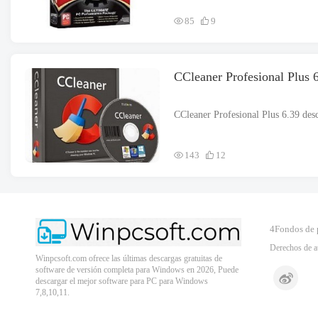
85
9
CCleaner Profesional Plus 6
143
12
4Fondos de 
Derechos de a
Winpcsoft.com ofrece las últimas descargas gratuitas de
software de versión completa para Windows en 2026, Puede
descargar el mejor software para PC para Windows
7,8,10,11.