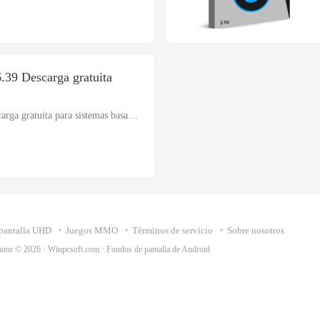
.39 Descarga gratuita
CCleaner Profesional Plus 6.39 descarga gratuita para sistemas basados ​​en Windows basados ​​en arquitectura de 32 o 64 bits. El archivo de instalación es completamente independiente y también está fuera de línea..
pantalla UHD
Juegos MMO
Términos de servicio
Sobre nosotros
utor © 2026 ·
Winpcsoft.com
·
Fondos de pantalla de Android