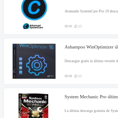
96
15
Ashampoo WinOptimizer últ
88
12
System Mechanic Pro última