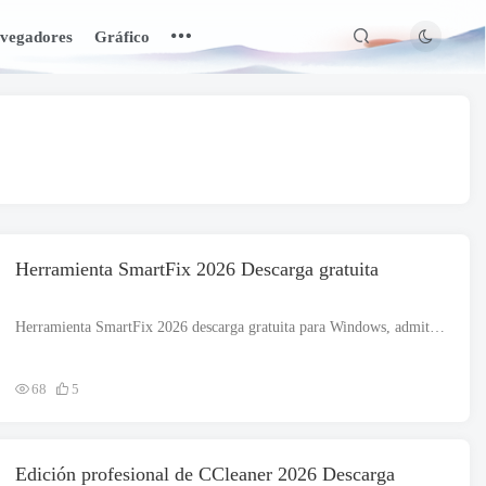
vegadores
Gráfico
Herramienta SmartFix 2026 Descarga gratuita
Herramienta SmartFix 2026 descarga gratuita para Windows, admite arquitecturas de 32 y 64 bits. El archivo de instalación es completamente independiente y también es un instalador fuera de línea.. Herramienta SmartFix 2026...
68
5
Edición profesional de CCleaner 2026 Descarga