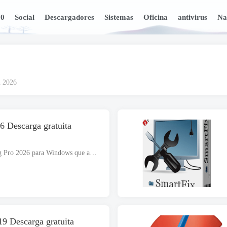
10
Social
Descargadores
Sistemas
Oficina
antivirus
Na
n 2026
6 Descarga gratuita
Descargar gratis IObit Smart Defrag Pro 2026 para Windows que admite arquitecturas de 32 y 64 bits. El archivo de instalación es completamente independiente y también es un instalador fuera de línea.. IObit Sm...
9 Descarga gratuita