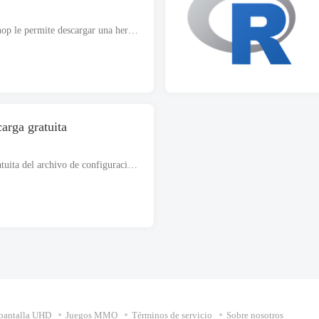
La descarga gratuita de Hex Workshop le permite descargar una herramienta útil para la edición hexadecimal, insertando, eliminando, proceso de copiar, cortar y pegar datos binarios. Es una configuración completamente independiente. ...
rga gratuita
Empresa EViews 2026 Descarga gratuita del archivo de configuración para Windows que admite estructura de 32 bits o 64 bits. El archivo de instalación es completamente independiente y también se puede instalar sin conexión..
pantalla UHD
Juegos MMO
Términos de servicio
Sobre nosotros