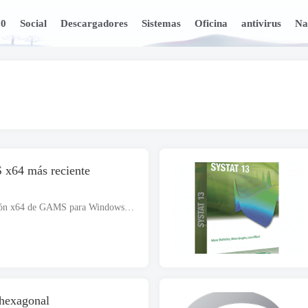
10
Social
Descargadores
Sistemas
Oficina
antivirus
Na
 x64 más reciente
Descarga gratuita de la última versión x64 de GAMS para Windows compatible con 64 bits. El archivo de instalación es completamente independiente y también es un instalador fuera de línea.. JUEGOS 28.2 te apoya en matemáticas de alto nivel..
 hexagonal