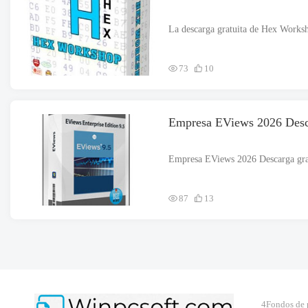
73
10
Empresa EViews 2026 Desca
87
13
4Fondos de 