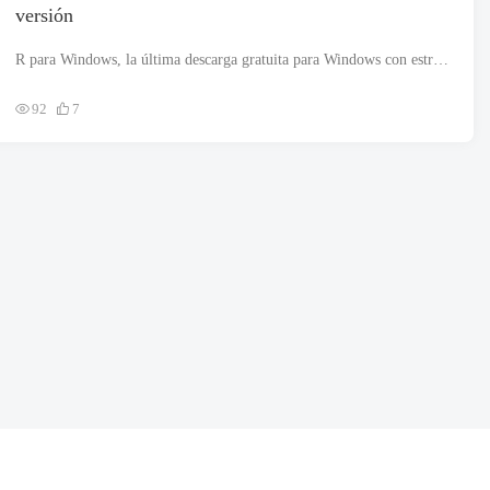
versión
R para Windows, la última descarga gratuita para Windows con estructura de 32 o 64 bits. El archivo de instalación es completamente independiente y también es un instalador fuera de línea.. Revisión de R para Windows la...
92
7