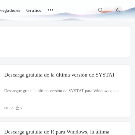
vegadores
Gráfico
Descarga gratuita de la última versión de SYSTAT
Descargue gratis la última versión de SYSTAT para Windows que admite todos los formatos y versiones máximas de MS Windows. El archivo de instalación es completamente independiente y también es un instalador fuera de línea.. Pelo...
72
5
Descarga gratuita de R para Windows, la última