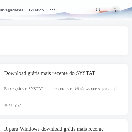
avegadores
Gráfico
Download grátis mais recente do SYSTAT
Baixe grátis o SYSTAT mais recente para Windows que suporta todos os formatos e versões máximas do MS Windows. O arquivo de configuração é totalmente independente e também é um instalador offline. Pelagem...
73
5
R para Windows download grátis mais recente