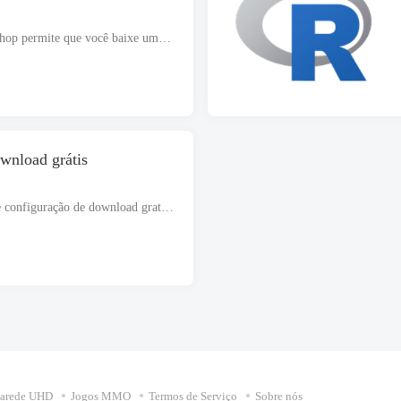
O download gratuito do Hex Workshop permite que você baixe uma ferramenta útil para edição hexadecimal, inserindo, excluindo, copiando, recortando e colando dados binários. É uma configuração completamente independente ...
wnload grátis
EViews Enterprise 2026 Arquivo de configuração de download gratuito para Windows que suporta estrutura de 32 bits ou 64 bits. O arquivo de configuração é totalmente independente e também é uma instalação offline..
parede UHD
Jogos MMO
Termos de Serviço
Sobre nós