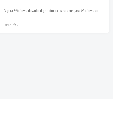
R para Windows download gratuito mais recente para Windows com estrutura de 32 ou 64 bits. O arquivo de configuração é totalmente independente e também é um instalador offline. Revisão do R para Windows la...
92
7