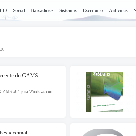
l 10
Social
Baixadores
Sistemas
Escritório
Antivírus
N
026
 recente do GAMS
Download gratuito mais recente do GAMS x64 para Windows com suporte de 64 bits. O arquivo de configuração é totalmente independente e também é um instalador offline. JOGOS 28.2 apoia você em matemática de alto nível..
 hexadecimal