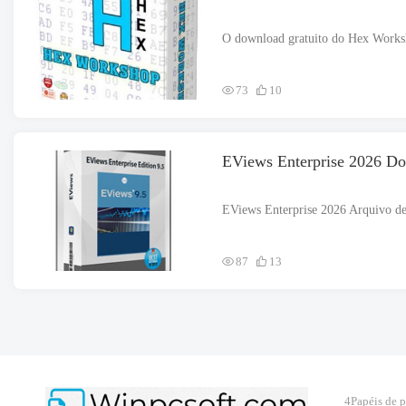
73
10
EViews Enterprise 2026 Do
87
13
4Papéis de 