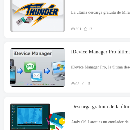
301
13
iDevice Manager Pro última
93
15
Descarga gratuita de la úl