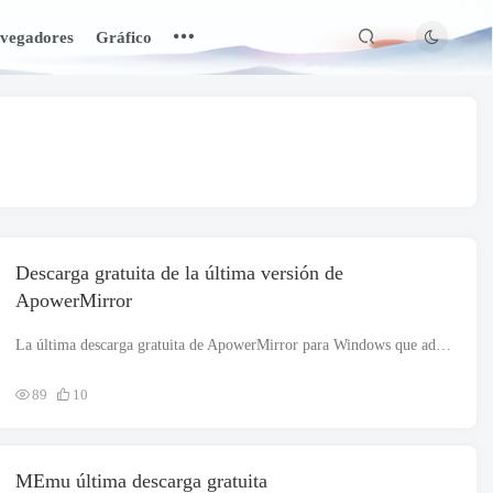
vegadores
Gráfico
Descarga gratuita de la última versión de
ApowerMirror
La última descarga gratuita de ApowerMirror para Windows que admite ambas arquitecturas, es decir. 32 poco y 64 poco. El archivo de instalación es completamente independiente y también es un instalador fuera de línea.. Ap...
89
10
MEmu última descarga gratuita