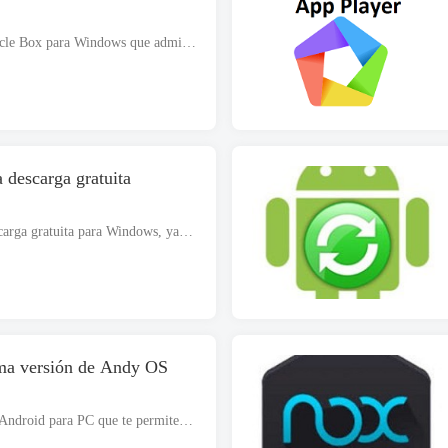
La última descarga gratuita de Miracle Box para Windows que admite ambas arquitecturas, es decir. 32 poco y 64 poco. El archivo de instalación es completamente independiente y también es un instalador fuera de línea.. Ingenio...
 descarga gratuita
iDevice Manager Pro, la última descarga gratuita para Windows, ya sea con estructura de 32 bits o de 64 bits. El archivo de instalación es completamente independiente y también es un instalador fuera de línea.. Reseña de ID...
tima versión de Andy OS
Andy OS Latest es un emulador de Android para PC que te permite ejecutar aplicaciones y juegos móviles en PC con Windows y Mac.. Andy OS Latest es un instalador fuera de línea para Windows de 32 bits y 64 bits..