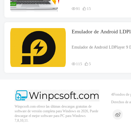
91
15
115
5
4Fondos de 
Derechos de a
Winpcsoft.com ofrece las últimas descargas gratuitas de
software de versión completa para Windows en 2026, Puede
descargar el mejor software para PC para Windows
7,8,10,11.