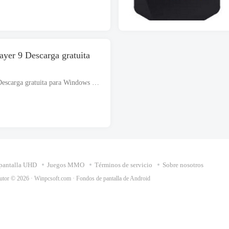
Emulador de Android LDPlayer 9 Descarga gratuita
Emulador de Android LDPlayer 9 Descarga gratuita para Windows que admite ambas arquitecturas, es decir. 32 poco y 64 poco. El archivo de instalación es completamente independiente y también es una instalación fuera de línea..
pantalla UHD
Juegos MMO
Términos de servicio
Sobre nosotros
utor © 2026 ·
Winpcsoft.com
·
Fondos de pantalla de Android