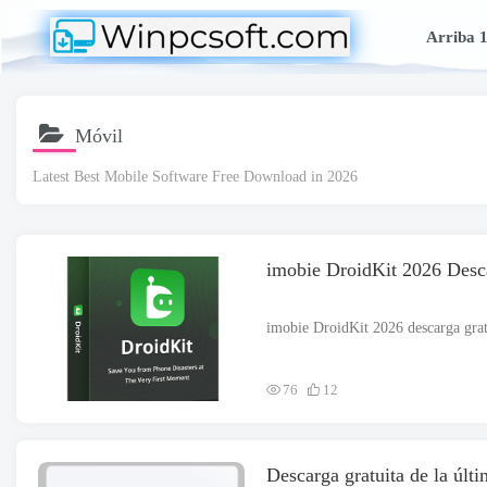
Arriba 
Móvil
Latest Best Mobile Software Free Download in
2026
imobie DroidKit 2026 Desca
76
12
Descarga gratuita de la últ