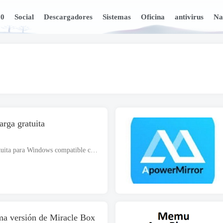
10
Social
Descargadores
Sistemas
Oficina
antivirus
Na
rga gratuita
imobie DroidKit 2026 descarga gratuita para Windows compatible con arquitecturas de 32 y 64 bits. El archivo de instalación es completamente independiente y también es un instalador fuera de línea.. imobie droide...
ima versión de Miracle Box