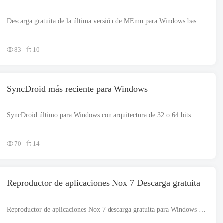
Descarga gratuita de la última versión de MEmu para Windows basada en estructura de 32 bits o 64 bits. El archivo de instalación de esta aplicación liviana es bastante autónomo y el instalador fuera de línea...
83
10
SyncDroid más reciente para Windows
SyncDroid último para Windows con arquitectura de 32 o 64 bits. Esta aplicación le permite conectarse y compartir los datos de su dispositivo Android con sistemas basados ​​en Windows. El archivo de instalación es c...
70
14
Reproductor de aplicaciones Nox 7 Descarga gratuita
Reproductor de aplicaciones Nox 7 descarga gratuita para Windows para arquitecturas de 32 y 64 bits. El archivo de instalación es completamente independiente y también es un instalador fuera de línea.. Reproductor de aplicaciones Nox 7 apoya ...