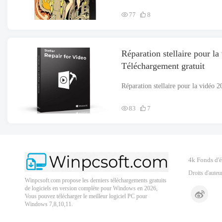
77
8
Réparation stellaire pour l
Téléchargement gratuit
83
7
4k Fonds d'
Droits d'aute
Winpcsoft.com propose les derniers téléchargements gratuits
de logiciels en version complète pour Windows en 2026,
Vous pouvez télécharger le meilleur logiciel PC pour
Windows 7,8,10,11.