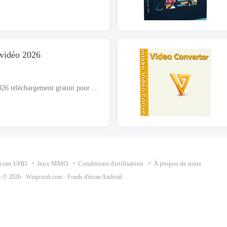
a vidéo 2026
Réparation stellaire pour la vidéo 2026 téléchargement gratuit pour Windows, prend en charge les architectures 32 bits et 64 bits. Le fichier d'installation est complètement autonome et constitue également un programme d'installation hors ligne..
écran UHD
Jeux MMO
Conditions d'utilisation
À propos de nous
ur © 2026 ·
Winpcsoft.com
·
Fonds d'écran Android