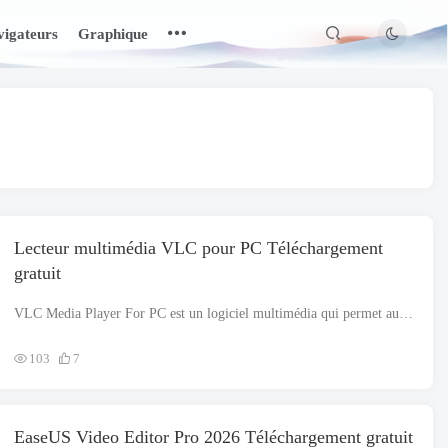
igateurs
Graphique
Lecteur multimédia VLC pour PC Téléchargement
gratuit
it your videos with just a few clicks
.
It is free of cost utili..
.
VLC Media Player For PC est un logiciel multimédia qui permet aux utilisateurs de gérer leur multimédia sur leur PC Windows, surtout pour Windows 11. Il prend en charge plusieurs formats audio/vidéo..
103
7
EaseUS Video Editor Pro 2026 Téléchargement gratuit