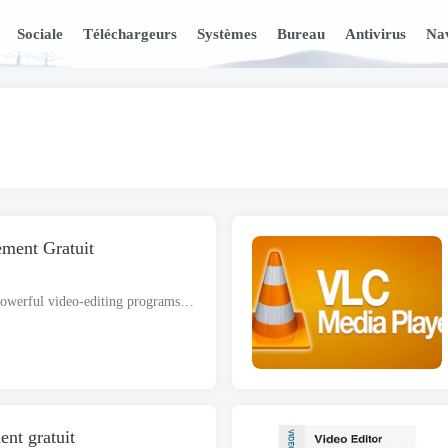
Sociale
Téléchargeurs
Systèmes
Bureau
Antivirus
Nav
ment Gratuit
CapCut For PC is one of the most powerful video-editing programs
,
offering a lot of professional-level tools to ed
nt gratuit