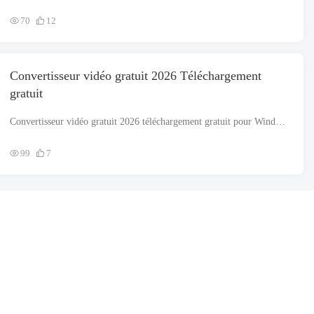
70
12
Convertisseur vidéo gratuit 2026 Téléchargement
gratuit
Convertisseur vidéo gratuit 2026 téléchargement gratuit pour Windows prenant en charge les architectures 32 bits et 64 bits. Le fichier d'installation est complètement autonome et constitue également un programme d'installation hors ligne..
99
7