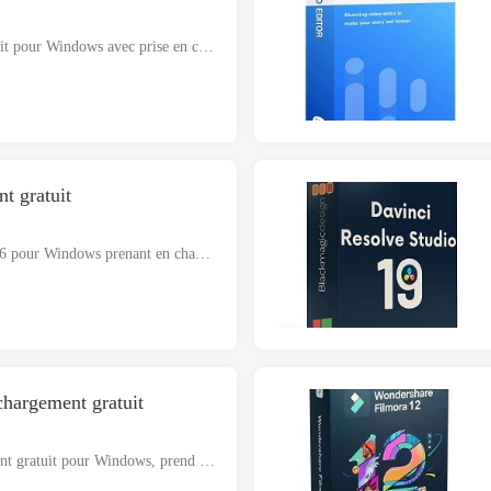
WinCam 2026 téléchargement gratuit pour Windows avec prise en charge de l'architecture 64 bits. Il s'agit d'un fichier d'installation complètement autonome et également d'un programme d'installation hors ligne. WinCam 2026 vous permet de créer...
t gratuit
Téléchargement gratuit UniFab 2026 pour Windows prenant en charge les architectures 32 bits et 64 bits. Le fichier d'installation est complètement autonome et constitue également un programme d'installation hors ligne.. UniFab 2026 vous aide...
hargement gratuit
Cadre de dragon 2026 téléchargement gratuit pour Windows, prend en charge les architectures 32 bits et 64 bits. Le fichier d'installation est complètement autonome et constitue également un programme d'installation hors ligne.. Cadre de dragon 2026 hé...