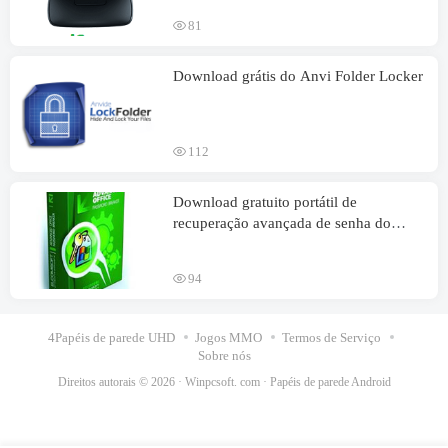
81
Download grátis do Anvi Folder Locker
112
Download gratuito portátil de
recuperação avançada de senha do
Office
94
4Papéis de parede UHD
Jogos MMO
Termos de Serviço
Sobre nós
Direitos autorais © 2026 ·
Winpcsoft. com
·
Papéis de parede Android