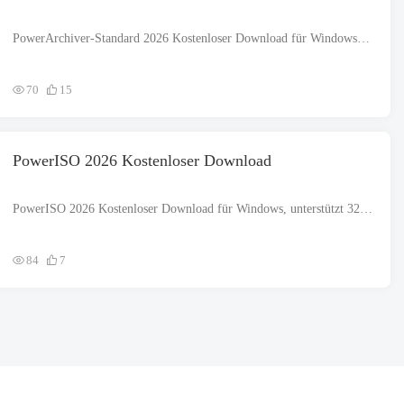
PowerArchiver-Standard 2026 Kostenloser Download für Windows, der beide Architekturen unterstützt, d. h. 32 bisschen und 64 bisschen. Die Setup-Datei ist vollständig eigenständig und kann auch offline installiert werden..
70
15
PowerISO 2026 Kostenloser Download
PowerISO 2026 Kostenloser Download für Windows, unterstützt 32-Bit- und 64-Bit-Architekturen. Die Setup-Datei ist völlig eigenständig und auch ein Offline-Installationsprogramm. PowerISO 2024 hilft dir...
84
7