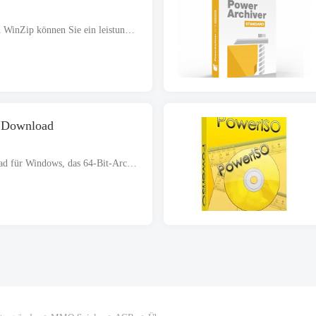
Mit dem kostenlosen Download von WinZip können Sie ein leistungsstarkes Komprimierungstool herunterladen und auf Ihrem PC installieren. Es ist ein vollständiges Offline-Installationsprogramm und ein eigenständiges Setup für 32 Und 64 Bit Windows. G...
r Download
WinZip Pro 27 kostenloser Download für Windows, das 64-Bit-Architekturen unterstützt. Die Setup-Datei ist völlig eigenständig und verfügt auch über ein Offline-Installationsprogramm. WinZip Pro 27