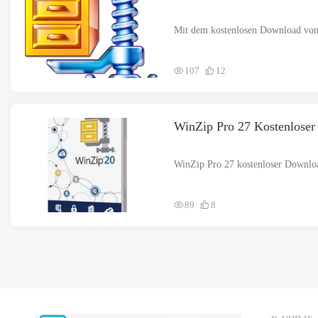
107
12
WinZip Pro 27 Kostenlose
89
8