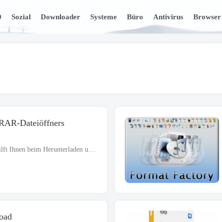
0
Sozial
Downloader
Systeme
Büro
Antivirus
Browser
 RAR-Dateiöffners
RAR File Opener Free Download hilft Ihnen beim Herunterladen und Installieren eines nützlichen Tools zum Öffnen und Dekomprimieren von RAR-Archiven. Es handelt sich um eine völlig eigenständige Setup-Datei und ist mit Wind kompatibel..
oad