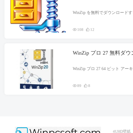
108
12
WinZip プロ 27 無料
89
8
4UHD壁紙