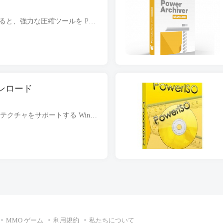
WinZip を無料でダウンロードすると、強力な圧縮ツールを PC にダウンロードしてインストールできます。. 完全にオフラインのインストーラーであり、スタンドアロンのセットアップです。 32 そして 64 ビット Windows. G...
ダウンロード
WinZip プロ 27 64 ビット アーキテクチャをサポートする Windows 用の無料ダウンロード. セットアップ ファイルは完全にスタンドアロンであり、オフライン インストーラーもあります. WinZip プロ 27 最も多くのものの 1 つです。.
MMO ゲーム
利用規約
私たちについて