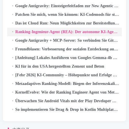
Google Antigravity: Einsteigerleitfaden zur New Agentic IDE (Schritt für Schritt + Echter Anwendungsfall)
Patchen Sie mich, wenn Sie können: KI-Codemods für standardmäßig sichere Android-Apps
Das ist Cloud Run: Neun Möglichkeiten zur Bereitstellung (und wann man sie jeweils verwendet)
Ranking-Ingenieur-Agent (REA): Der autonome KI-Agent beschleunigt die Innovation im Anzeigenranking von Meta
Google Antigravity + MCP-Server: So verbinden Sie GitHub und Push-Code mit nur einer Eingabeaufforderung (Teil…
Freundblasen: Verbesserung der sozialen Entdeckung auf Facebook Reels
[Anleitung] Lokales Ausführen von Googles Gemma-4b mit Google ADK und zwei A40-GPUs
KI für in den USA hergestellten Zement und Beton
[Febr 2026] KI-Community – Höhepunkte und Erfolge der Aktivitäten
Metaadaptives Ranking-Modell: Biegen der Inferenzskalierungskurve zur Bereitstellung von LLM-Skalierungsmodellen für Anzeigen
KernelEvolve: Wie der Ranking Engineer Agent von Meta die KI-Infrastruktur optimiert
Überwachen Sie Android Vitals mit der Play Developer Reporting API
So implementieren Sie Drag & Drop in Kotlin Multiplatform