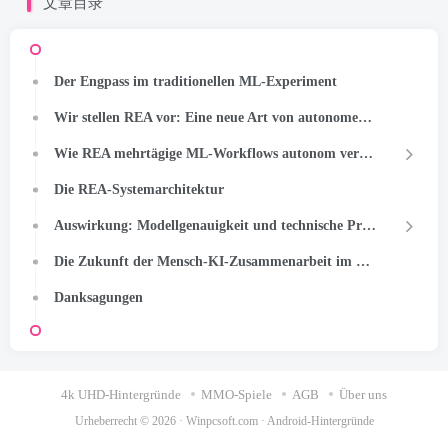
文章目录
Der Engpass im traditionellen ML-Experiment
Wir stellen REA vor: Eine neue Art von autonomem Agenten
Wie REA mehrtägige ML-Workflows autonom verwaltet
Die REA-Systemarchitektur
Auswirkung: Modellgenauigkeit und technische Produktivität
Die Zukunft der Mensch-KI-Zusammenarbeit im ML-Engineering
Danksagungen
4k UHD-Hintergründe
MMO-Spiele
AGB
Über uns
Urheberrecht © 2026 ·
Winpcsoft.com
·
Android-Hintergründe