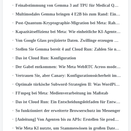
Feinabstimmung von Gemma 3 auf TPU für Medical Q&A mit Keras und JAX
Multimodales Gemma bringen 4 E2B bis zum Rand: Ein tiefer Einblick in LiteRT-LM und Qualcomm QNN
Post-Quantum-Kryptographie-Migration bei Meta: Rahmen, Unterricht, und Imbissbuden
Kapazitätseffizienz bei Meta: Wie einheitliche KI-Agenten die Leistung bei Hyperscale optimieren
Von Google Glass projizierte Daten. Zwillinge erzeugen Realität
Stellen Sie Gemma bereit 4 auf Cloud Run: Zahlen Sie nur, wenn Sie es tatsächlich nutzen
Das ist Cloud Run: Konfiguration
Der Gabel entkommen: Wie Meta WebRTC Across modernisierte 50+ Anwendungsfälle
Vertrauen Sie, aber Canary: Konfigurationssicherheit im großen Maßstab
Optimale türkische Subword-Strategien II: Was WordPiece aus der türkischen Morphologie lernt
FFmpeg bei Meta: Medienverarbeitung im Maßstab
Das ist Cloud Run: Ein Entscheidungsleitfaden für Entwickler
So funktioniert der erweiterte Browserschutz im Messenger
[Anleitung] Von Agenten bis zu APIs: Erstellen Sie produktionsbereite KI-Systeme mit Google ADK & FastAPI
Wie Meta KI nutzte, um Stammeswissen in großen Datenpipelines abzubilden