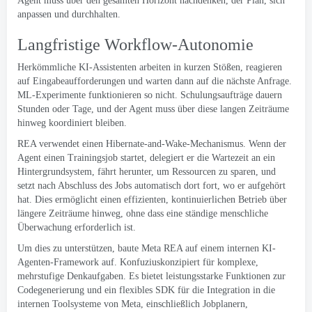
Agent muss über den gesamten Horizont nachdenken, der Plan, sich
anpassen und durchhalten.
Langfristige Workflow-Autonomie
Herkömmliche KI-Assistenten arbeiten in kurzen Stößen, reagieren
auf Eingabeaufforderungen und warten dann auf die nächste Anfrage.
ML-Experimente funktionieren so nicht. Schulungsaufträge dauern
Stunden oder Tage, und der Agent muss über diese langen Zeiträume
hinweg koordiniert bleiben.
REA verwendet einen Hibernate-and-Wake-Mechanismus. Wenn der
Agent einen Trainingsjob startet, delegiert er die Wartezeit an ein
Hintergrundsystem, fährt herunter, um Ressourcen zu sparen, und
setzt nach Abschluss des Jobs automatisch dort fort, wo er aufgehört
hat. Dies ermöglicht einen effizienten, kontinuierlichen Betrieb über
längere Zeiträume hinweg, ohne dass eine ständige menschliche
Überwachung erforderlich ist.
Um dies zu unterstützen, baute Meta REA auf einem internen KI-
Agenten-Framework auf.
Konfuzius
konzipiert für komplexe,
mehrstufige Denkaufgaben. Es bietet leistungsstarke Funktionen zur
Codegenerierung und ein flexibles SDK für die Integration in die
internen Toolsysteme von Meta, einschließlich Jobplanern,