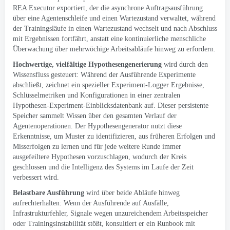
REA Executor exportiert, der die asynchrone Auftragsausführung
über eine Agentenschleife und einen Wartezustand verwaltet, während
der Trainingsläufe in einen Wartezustand wechselt und nach Abschluss
mit Ergebnissen fortfährt, anstatt eine kontinuierliche menschliche
Überwachung über mehrwöchige Arbeitsabläufe hinweg zu erfordern.
Hochwertige, vielfältige Hypothesengenerierung
wird durch den
Wissensfluss gesteuert: Während der Ausführende Experimente
abschließt, zeichnet ein spezieller Experiment-Logger Ergebnisse,
Schlüsselmetriken und Konfigurationen in einer zentralen
Hypothesen-Experiment-Einblicksdatenbank auf. Dieser persistente
Speicher sammelt Wissen über den gesamten Verlauf der
Agentenoperationen. Der Hypothesengenerator nutzt diese
Erkenntnisse, um Muster zu identifizieren, aus früheren Erfolgen und
Misserfolgen zu lernen und für jede weitere Runde immer
ausgefeiltere Hypothesen vorzuschlagen, wodurch der Kreis
geschlossen und die Intelligenz des Systems im Laufe der Zeit
verbessert wird.
Belastbare Ausführung
wird über beide Abläufe hinweg
aufrechterhalten: Wenn der Ausführende auf Ausfälle,
Infrastrukturfehler, Signale wegen unzureichendem Arbeitsspeicher
oder Trainingsinstabilität stößt, konsultiert er ein Runbook mit