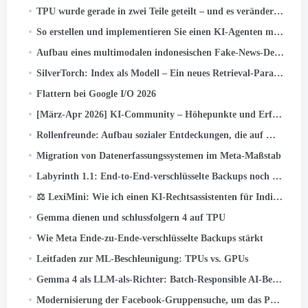
TPU wurde gerade in zwei Teile geteilt – und es verändert alles an der KI-Infrastruktur
So erstellen und implementieren Sie einen KI-Agenten mit Gemini CLI und Google ADK: A
Aufbau eines multimodalen indonesischen Fake-News-Detektors mit JAX, Flachs, und Keras Kinetic auf Cloud TPU
SilverTorch: Index als Modell – Ein neues Retrieval-Paradigma für Empfehlungssysteme
Flattern bei Google I/O 2026
[März-Apr 2026] KI-Community – Höhepunkte und Erfolge der Aktivitäten
Rollenfreunde: Aufbau sozialer Entdeckungen, die auf Milliarden skalierbar sind
Migration von Datenerfassungssystemen im Meta-Maßstab
Labyrinth 1.1: End-to-End-verschlüsselte Backups noch zuverlässiger machen
⚖️ LexiMini: Wie ich einen KI-Rechtsassistenten für Indien aufgebaut habe – von Grund auf, auf einer TPU
Gemma dienen und schlussfolgern 4 auf TPU
Wie Meta Ende-zu-Ende-verschlüsselte Backups stärkt
Leitfaden zur ML-Beschleunigung: TPUs vs. GPUs
Gemma 4 als LLM-als-Richter: Batch-Responsible AI-Bewertung auf Cloud TPU v5e
Modernisierung der Facebook-Gruppensuche, um das Potenzial des Community-Wissens freizusetzen