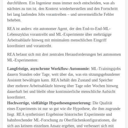
durchführen. Ein Ingenieur muss immer noch entscheiden, was als
nächstes zu tun ist, den Kontext wiederherstellen und den Fortschritt
bei lang laufenden Jobs vorantreiben – und unvermeidliche Fehler
beheben.
REA ist anders: ein autonomer Agent, der den End-to-End-ML-
Lebenszyklus vorantreibt und ML-Experimente über mehrtägige
Arbeitsabläufe hinweg mit minimalem menschlichen Eingriff
koordiniert und vorantreibt.
REA befasst sich mit drei zentralen Herausforderungen bei autonomen
ML-Experimenten:
Langfristige, asynchrone Workflow-Autonomie:
ML-Trainingsjobs
dauern Stunden oder Tage, weit über das, was ein sitzungsgebundener
Assistent bewältigen kann. REA behält den Zustand und Speicher
über mehrere Arbeitsabläufe hinweg über Tage oder Wochen hinweg
dauerhaft bei und bleibt ohne kontinuierliche menschliche Aufsicht
koordiniert.
Hochwertige, vielfältige Hypothesengenerierung:
Die Qualität
eines Experiments ist nur so gut wie die Hypothese, die ihm zugrunde
liegt. REA synthetisiert Ergebnisse historischer Experimente und
bahnbrechender ML-Forschung zu Oberflächenkonfigurationen, die
sich aus keinem einzelnen Ansatz ergeben, und verbessert sich mit