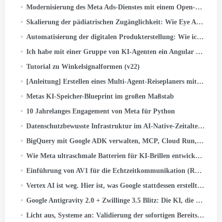
Modernisierung des Meta Ads-Dienstes mit einem Open-Source-Kernel-Scheduler
Skalierung der pädiatrischen Zugänglichkeit: Wie Eye Aim Arena das Google WebAI-Ökosystem nutzt- LiteRT.js
Automatisierung der digitalen Produkterstellung: Wie ich in wenigen Minuten ein 55-Labyrinth-Aktivitätsbuch für Kinder erstellt habe mit …
Ich habe mit einer Gruppe von KI-Agenten ein Angular v22-Buch-Update verschickt. Hier ist das System
Tutorial zu Winkelsignalformen (v22)
[Anleitung] Erstellen eines Multi-Agent-Reiseplaners mit Google ADK
Metas KI-Speicher-Blueprint im großen Maßstab
10 Jahrelanges Engagement von Meta für Python
Datenschutzbewusste Infrastruktur im AI-Native-Zeitalter: Eine Fallstudie zur Vermögensklassifizierung
BigQuery mit Google ADK verwalten, MCP, Cloud Run, Streamlit, und OIDC-Authentifizierung
Wie Meta ultraschmale Batterien für KI-Brillen entwickelt hat
Einführung von AV1 für die Echtzeitkommunikation (RTC) im Maßstab
Vertex AI ist weg. Hier ist, was Google stattdessen erstellt hat.
Google Antigravity 2.0 + Zwillinge 3.5 Blitz: Die KI, die codiert, Tests, und Schiffe – ohne dich.
Licht aus, Systeme an: Validierung der sofortigen Bereitschaft für einen Stromausfall