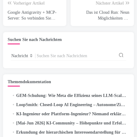
Vorheriger Artikel
Nächster Artikel
Google Antigravity + MCP-
Das ist Cloud Run: Neun
Server: So verbinden Sie
Möglichkeiten zur
GitHub und Push-Code mit
Bereitstellung (und wann man
nur einer Eingabeaufforderung
sie jeweils verwendet)
(Teil…
Suchen Sie nach Nachrichten
Nachricht
Suchen Sie nach Nachrichten
Themendokumentation
GEM-Schulung: Wie Meta die Effizienz seines LLM-Scale Ads Foundation-Modells verdoppelte
LoopSmith: Closed-Loop AI Engineering – Autonome/Zielausführung für selbstkorrigierende Pipelines auf…
KI-Ingenieur oder Plattform-Ingenieur? Niemand erklärt dieses verwirrende Problem mit der neuen Berufsbezeichnung (2026 Führung)
[Mai-Jun 2026] KI-Community – Höhepunkte und Erfolge der Aktivitäten
Erkundung der hierarchischen Interessendarstellung für die Deep-Funnel-Optimierung von Meta-Anzeigen