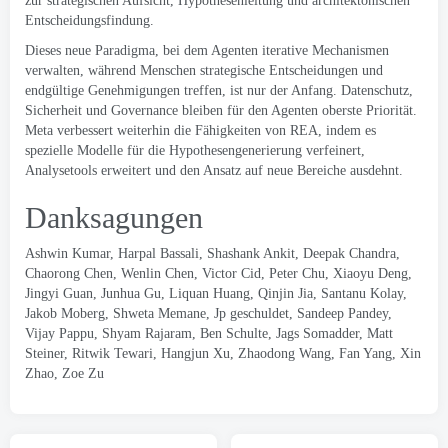
zur strategischen Aufsicht, Hypothesenleitung und architektonischen
Entscheidungsfindung.
Dieses neue Paradigma, bei dem Agenten iterative Mechanismen
verwalten, während Menschen strategische Entscheidungen und
endgültige Genehmigungen treffen, ist nur der Anfang. Datenschutz,
Sicherheit und Governance bleiben für den Agenten oberste Priorität.
Meta verbessert weiterhin die Fähigkeiten von REA, indem es
spezielle Modelle für die Hypothesengenerierung verfeinert,
Analysetools erweitert und den Ansatz auf neue Bereiche ausdehnt.
Danksagungen
Ashwin Kumar, Harpal Bassali, Shashank Ankit, Deepak Chandra,
Chaorong Chen, Wenlin Chen, Victor Cid, Peter Chu, Xiaoyu Deng,
Jingyi Guan, Junhua Gu, Liquan Huang, Qinjin Jia, Santanu Kolay,
Jakob Moberg, Shweta Memane, Jp geschuldet, Sandeep Pandey,
Vijay Pappu, Shyam Rajaram, Ben Schulte, Jags Somadder, Matt
Steiner, Ritwik Tewari, Hangjun Xu, Zhaodong Wang, Fan Yang, Xin
Zhao, Zoe Zu