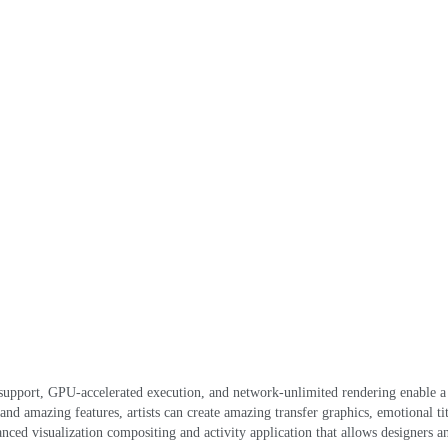
support
,
GPU-accelerated execution
,
and network-unlimited rendering enable a
 and amazing features
,
artists can create amazing transfer graphics
,
emotional tit
anced visualization compositing and activity application that allows designers a