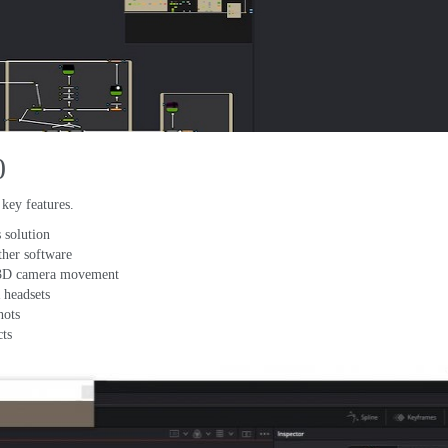
0
 key features
.
 solution
ther software
s 3D camera movement
 headsets
hots
cts