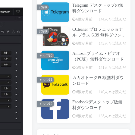
Telegram デスクトップの無
TOP8
料ダウンロード
6数か月前
144人々は読んだ
CCleaner プロフェッショナ
TOP9
ル プラス 6.39 無料ダウンロ
ード
6数か月前
143人々は読んだ
Amazonプライム・ビデオ
トップ10
（PC版）無料ダウンロード
5数か月前
141人々は読んだ
カカオトークPC版無料ダウ
トップ11
ンロード
6数か月前
140人々は読んだ
Facebookデスクトップ版無
トップ12
料ダウンロード
6数か月前
135人々は読んだ