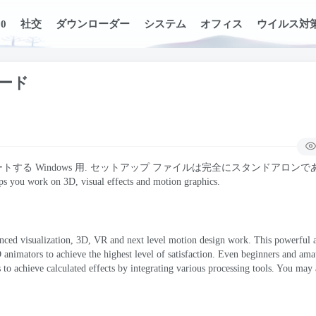
0
社交
ダウンローダー
システム
オフィス
ウイルス対
ロード
ートする Windows 用. セットアップ ファイルは完全にスタンドアロン
ps you work on 3D
,
visual effects and motion graphics
.
nced visualization
, 3D,
VR and next level motion design work
.
This powerful a
 animators to achieve the highest level of satisfaction
.
Even beginners and amat
s to achieve calculated effects by integrating various processing tools
.
You may a