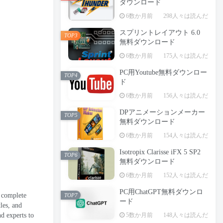
ダウンロード
6数か月前
298人々は読んだ
スプリントレイアウト 6.0
TOP3
無料ダウンロード
6数か月前
175人々は読んだ
PC用Youtube無料ダウンロー
TOP4
ド
6数か月前
156人々は読んだ
DPアニメーションメーカー
TOP5
無料ダウンロード
6数か月前
154人々は読んだ
Isotropix Clarisse iFX 5 SP2
TOP6
無料ダウンロード
6数か月前
152人々は読んだ
PC用ChatGPT無料ダウンロ
 complete
TOP7
ード
les
,
and
nd experts to
5数か月前
148人々は読んだ