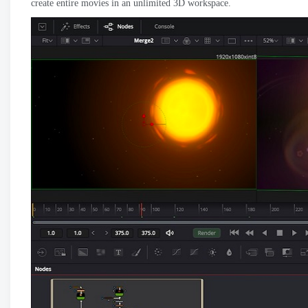
create entire movies in an unlimited 3D workspace
.