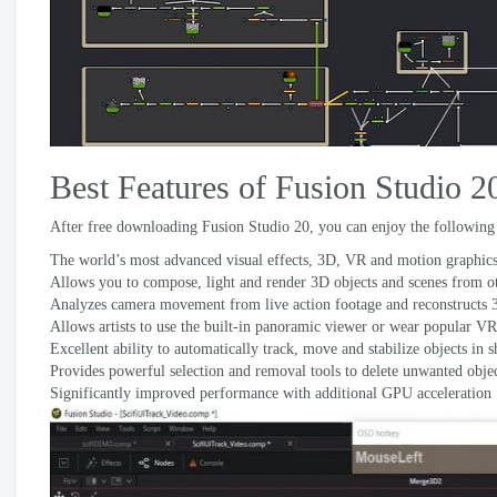
Best Features of Fusion Studio
2
After free downloading Fusion Studio
20,
you can enjoy the following
The world’s most advanced visual effects
, 3D,
VR and motion graphics
Allows you to compose
,
light and render 3D objects and scenes from o
Analyzes camera movement from live action footage and reconstruct
Allows artists to use the built-in panoramic viewer or wear popular VR
Excellent ability to automatically track
,
move and stabilize objects in s
Provides powerful selection and removal tools to delete unwanted obje
Significantly improved performance with additional GPU acceleration