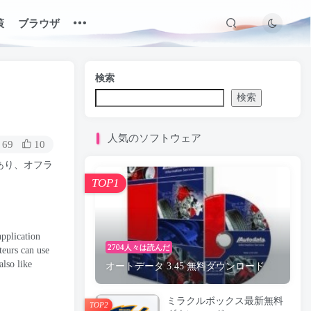
策
ブラウザ
検索
検索
人気のソフトウェア
69
10
であり、オフラ
TOP1
pplication
2704人々は読んだ
eurs can use
lso like
オートデータ 3.45 無料ダウンロード
ミラクルボックス最新無料
TOP2