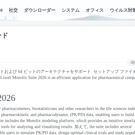
0
社交
ダウンローダー
システム
オフィス
ウイルス対
ード
32 ビットおよび 64 ビットのアーキテクチャをサポート. セットアップ ファ
.
Lixoft Monolix Suite
2026
is an efficient application for pharmaceutical comp
026
or pharmacometers
,
biostatisticians and other researchers in the life sciences indu
 of pharmacokinetic and pharmacodynamic
(
PK/PD
)
data
,
enabling users to buil
ite includes the Monolix modeling platform
,
which provides an intuitive interf
l tools for analyzing and visualizing results
. 加えて,
the suite includes several
ble users to simulate PK/PD data
,
design optimal clinical trials and study popu