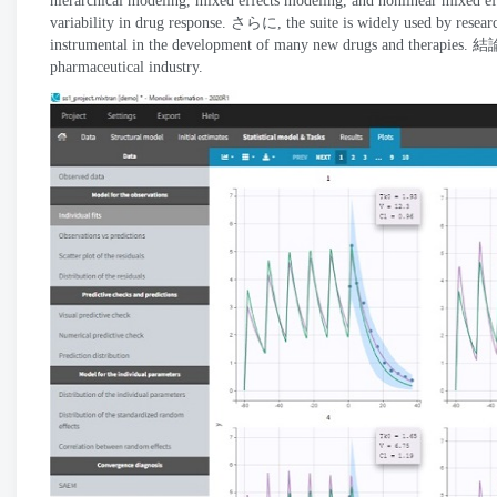
hierarchical modeling
,
mixed effects modeling
,
and nonlinear mixed ef
variability in drug response
. さらに,
the suite is widely used by resea
instrumental in the development of many new drugs and therapies
. 結
pharmaceutical industry
.