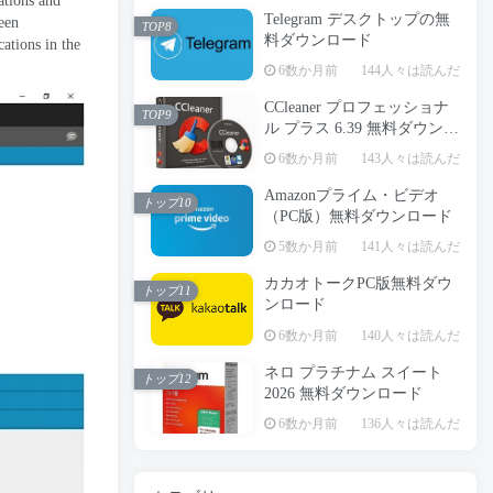
ations and
Telegram デスクトップの無
een
TOP8
料ダウンロード
cations in the
6数か月前
144人々は読んだ
CCleaner プロフェッショナ
TOP9
ル プラス 6.39 無料ダウンロ
ード
6数か月前
143人々は読んだ
Amazonプライム・ビデオ
トップ10
（PC版）無料ダウンロード
5数か月前
141人々は読んだ
カカオトークPC版無料ダウ
トップ11
ンロード
6数か月前
140人々は読んだ
ネロ プラチナム スイート
トップ12
2026 無料ダウンロード
6数か月前
136人々は読んだ