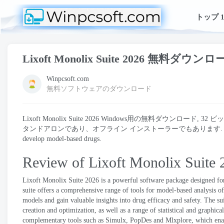
トップ 1
Lixoft Monolix Suite
2026 無料ダウンロ
Winpcsoft.com
無料ソフトウェアのダウンロード
Lixoft Monolix Suite
2026 Windows用の無料ダウンロード, 
タンドアロンであり、オフライン インストーラーでもあります
develop model-based drugs
.
Review of Lixoft Monolix Suite
2
Lixoft Monolix Suite
2026
is a powerful software package designed f
suite offers a comprehensive range of tools for model-based analysis
models and gain valuable insights into drug efficacy and safety
.
The su
creation and optimization
,
as well as a range of statistical and graphica
complementary tools such as Simulx
,
PopDes and Mlxplore
,
which ena