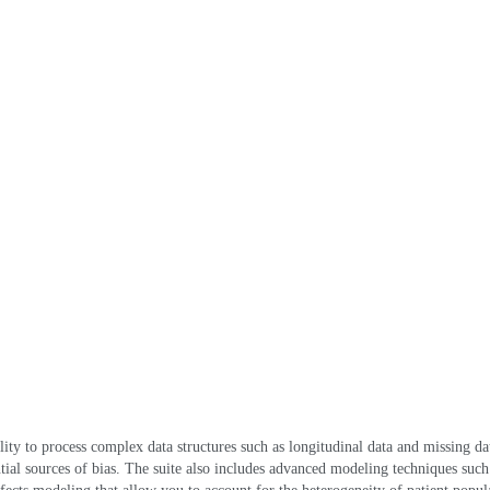
bility to process complex data structures such as longitudinal data and missing da
ial sources of bias
.
The suite also includes advanced modeling techniques such