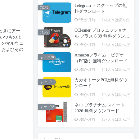
Telegram デスクトップの無
TOP8
料ダウンロード
6数か月前
144人々は読んだ
CCleaner プロフェッショナ
要なときにアー
TOP9
ル プラス 6.39 無料ダウンロ
 いつものよ
ード
s のマルウェ
6数か月前
143人々は読んだ
トおよびその
Amazonプライム・ビデオ
トップ10
（PC版）無料ダウンロード
5数か月前
141人々は読んだ
カカオトークPC版無料ダウ
トップ11
ンロード
6数か月前
140人々は読んだ
ネロ プラチナム スイート
トップ12
2026 無料ダウンロード
6数か月前
137人々は読んだ