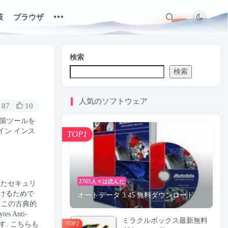
策
ブラウザ
検索
検索
人気のソフトウェア
87
10
ルス対策ツールを
イン インス
TOP1
2705人々は読んだ
れたセキュリ
けるためで
オートデータ 3.45 無料ダウンロード
. この古典的
Anti-
ミラクルボックス最新無料
す. こちらも
TOP2