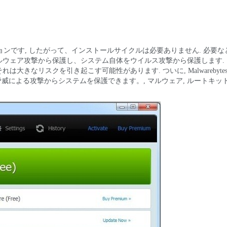
のポータブル バージョンです, したがって、インストールサイクルは必要ありません. 必
マルウェア攻撃から保護し、システム自体をウイルス攻撃から保護します.
大きなリスクを引き起こす可能性があります. ついに, Malwarebyte
による攻撃からシステムを保護できます。, マルウェア, ルートキッ