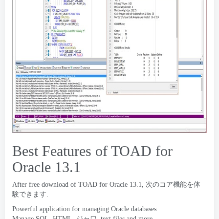
Best Features of TOAD for
Oracle
13.1
After free download of TOAD for Oracle
13.1, 次のコア機能を体
験できます.
Powerful application for managing Oracle databases
Manage SQL
, HTML, ジャワ,
text files and more
.