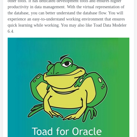
other tools
.
It has dedicated development tools and ensures higher
productivity in data management
.
With the virtual representation of
the database
,
you can better understand the database flow
.
You will
experience an easy-to-understand working environment that ensures
quick learning while working
.
You may also like Toad Data Modeler
6.4.