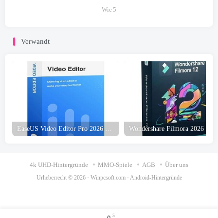
Wie
5
Verwandt
EaseUS Video Editor Pro 2026 Kostenloser Download
4k UHD-Hintergründe
MMO-Spiele
AGB
Über uns
Urheberrecht © 2026 ·
Winpcsoft.com
·
Android-Hintergründe
5