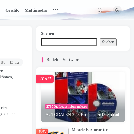
Grafik
Multimedia
Suchen
Suchen
Beliebte Software
88
12
en
 können,
TOP1
2705Die Leute haben gelesen
erten
ragnehmer
AUTODATEN 3.45 Kostenloser Download
Miracle Box neuester
TOP2