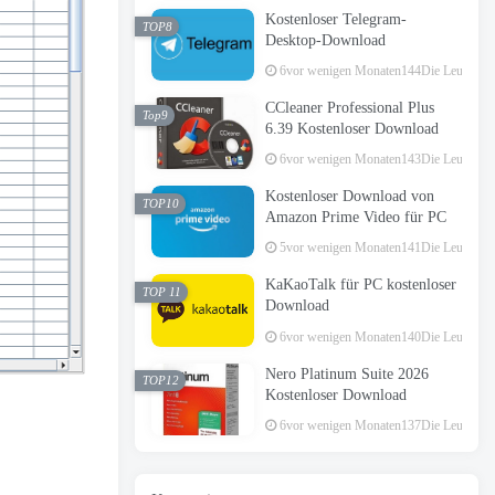
Kostenloser Telegram-
TOP8
Desktop-Download
6vor wenigen Monaten
144Die Leute hab
CCleaner Professional Plus
Top9
6.39 Kostenloser Download
6vor wenigen Monaten
143Die Leute hab
Kostenloser Download von
TOP10
Amazon Prime Video für PC
5vor wenigen Monaten
141Die Leute hab
KaKaoTalk für PC kostenloser
TOP 11
Download
6vor wenigen Monaten
140Die Leute hab
Nero Platinum Suite 2026
TOP12
Kostenloser Download
6vor wenigen Monaten
137Die Leute hab