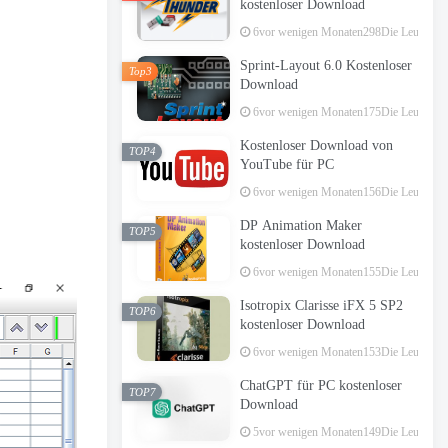
kostenloser Download
6vor wenigen Monaten
298Die Leute hab
Sprint-Layout 6.0 Kostenloser
Top3
Download
6vor wenigen Monaten
175Die Leute hab
Kostenloser Download von
TOP4
YouTube für PC
6vor wenigen Monaten
156Die Leute hab
DP Animation Maker
TOP5
kostenloser Download
6vor wenigen Monaten
155Die Leute hab
Isotropix Clarisse iFX 5 SP2
TOP6
kostenloser Download
6vor wenigen Monaten
153Die Leute hab
ChatGPT für PC kostenloser
TOP7
Download
5vor wenigen Monaten
149Die Leute hab