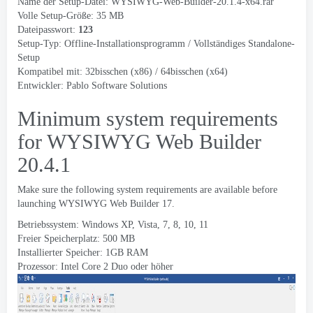
Name der Setup-Datei:
WYSIWYG-Web-Builder-20.1.4-x64.rar
Volle Setup-Größe: 35 MB
Dateipasswort:
123
Setup-Typ: Offline-Installationsprogramm / Vollständiges Standalone-
Setup
Kompatibel mit: 32bisschen (x86) / 64bisschen (x64)
Entwickler:
Pablo Software Solutions
Minimum system requirements
for WYSIWYG Web Builder
20.4.1
Make sure the following system requirements are available before
launching WYSIWYG Web Builder
17.
Betriebssystem: Windows XP, Vista, 7, 8, 10, 11
Freier Speicherplatz: 500 MB
Installierter Speicher: 1GB RAM
Prozessor: Intel Core 2 Duo oder höher