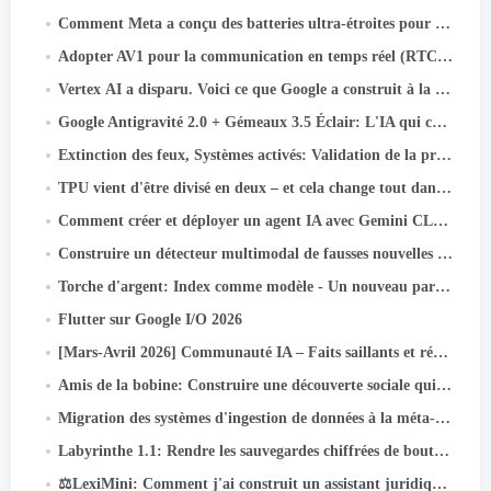
Comment Meta a conçu des batteries ultra-étroites pour les lunettes AI
Adopter AV1 pour la communication en temps réel (RTC) à grande échelle
Vertex AI a disparu. Voici ce que Google a construit à la place.
Google Antigravité 2.0 + Gémeaux 3.5 Éclair: L'IA qui code, Essais, et les navires - sans vous.
Extinction des feux, Systèmes activés: Validation de la préparation à la perte de puissance instantanée
TPU vient d'être divisé en deux – et cela change tout dans l'infrastructure de l'IA
Comment créer et déployer un agent IA avec Gemini CLI et Google ADK: UN
Construire un détecteur multimodal de fausses nouvelles indonésiennes avec JAX, Lin, et Keras Kinetic sur Cloud TPU
Torche d'argent: Index comme modèle - Un nouveau paradigme de récupération pour les systèmes de recommandation
Flutter sur Google I/O 2026
[Mars-Avril 2026] Communauté IA – Faits saillants et réalisations des activités
Amis de la bobine: Construire une découverte sociale qui s'étend à des milliards
Migration des systèmes d'ingestion de données à la méta-échelle
Labyrinthe 1.1: Rendre les sauvegardes chiffrées de bout en bout encore plus fiables
⚖️LexiMini: Comment j'ai construit un assistant juridique IA pour l'Inde - à partir de zéro, sur un TPU