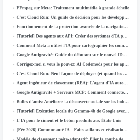
FFmpeg sur Meta: Traitement multimédia à grande échelle
C'est Cloud Run: Un guide de décision pour les développeurs
Fonctionnement de la protection avancée de la navigation dans Messenger
[Tutoriel] Des agents aux API: Créer des systèmes d'IA prêts pour la production avec Google ADK & API rapide
Comment Meta a utilisé l'IA pour cartographier les connaissances tribales dans des pipelines de données à grande échelle
Google Antigravité: Guide du débutant sur le nouvel IDE agent (Étape par étape + Cas d'utilisation réel)
Corrigez-moi si vous le pouvez: AI Codemods pour les applications Android sécurisées par défaut
C'est Cloud Run: Neuf façons de déployer (et quand les utiliser)
Agent ingénieur de classement (REA): L'agent d'IA autonome accélère l'innovation dans le classement des annonces de Meta
Google Antigravité + Serveurs MCP: Comment connecter GitHub et Push Code avec juste une invite (Partie…
Bulles d'amis: Améliorer la découverte sociale sur les bobines Facebook
[Tutoriel] Exécution locale du Gemma-4b de Google avec Google ADK et deux GPU A40
L’IA pour le ciment et le béton produits aux États-Unis
[Fév 2026] Communauté IA – Faits saillants et réalisations des activités
Modèle de classement méta-adaptatif: Plier la courbe de mise à l'échelle d'inférence pour servir des modèles à l'échelle LLM pour les publicités