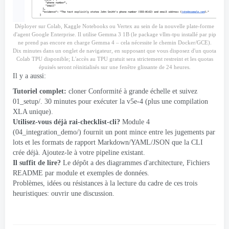
Déployer sur Colab, Kaggle Notebooks ou Vertex au sein de la nouvelle plate-forme
d'agent Google Enterprise. Il utilise Gemma 3 1B (le package vllm-tpu installé par pip
ne prend pas encore en charge Gemma 4 – cela nécessite le chemin Docker/GCE).
Dix minutes dans un onglet de navigateur, en supposant que vous disposez d'un quota
Colab TPU disponible; L'accès au TPU gratuit sera strictement restreint et les quotas
épuisés seront réinitialisés sur une fenêtre glissante de 24 heures.
Il y a aussi:
Tutoriel complet:
cloner
Conformité à grande échelle
et suivez
01_setup/. 30 minutes pour exécuter la v5e-4 (plus une compilation
XLA unique).
Utilisez-vous déjà rai-checklist-cli?
Module 4
(04_integration_demo/) fournit un pont mince entre les jugements par
lots et les formats de rapport Markdown/YAML/JSON que la CLI
crée déjà. Ajoutez-le à votre pipeline existant.
Il suffit de lire?
Le dépôt
a des diagrammes d'architecture, Fichiers
README par module et exemples de données.
Problèmes, idées ou résistances à la lecture du cadre de ces trois
heuristiques:
ouvrir une discussion
.