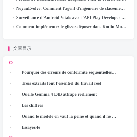
NoyauEvolve: Comment l'agent d'ingénierie de classement de Meta optimise l'infrastructure d'IA
Surveillance d'Android Vitals avec l'API Play Developer Reporting
Comment implémenter le glisser-déposer dans Kotlin Multiplatform
文章目录
Pourquoi des erreurs de conformité séquentielles se produisent et pourquoi le traitement par lots résout le problème
Trois extraits font l'essentiel du travail réel
Quelle Gemma 4 E4B attrape réellement
Les chiffres
Quand le modèle en vaut la peine et quand il ne l’est pas
Essayez-le