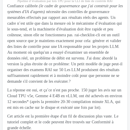
Pipeline d’évaluation par lots TPU pour la CLI de liste de contrôle RAI
Confiance calibrée
(le cadre de gouvernance que j'ai construit pour les
systèmes d'IA d'agents)
nécessite des contrôles de gouvernance
mesurables effectués par rapport aux résultats réels des agents. Un
cadre n’est utile que dans la mesure où le mécanisme d’évaluation qui
le sous-tend, et la machinerie d'évaluation doit être rapide et peu
coûteuse, sinon elle ne fonctionnera pas.
rai-checklist-cli
est un outil
open source que je maintiens exactement pour cela: générer et valider
des listes de contrôle pour une IA responsable pour les projets LLM.
Au moment où quelqu'un a essayé d'examiner un ensemble de
données réel, un problème de débit est survenu. J'ai donc abordé la
version la plus étroite de ce problème: Un petit modèle de juge peut-il
organiser des examens RAI sur 50 Les LLM produisent des résultats
suffisamment rapidement et à moindre coût pour que personne ne se
demande s'il convient de les exécuter.?
La réponse est oui, et ça’ce n'est pas proche. 150 juger les avis sur un
Cloud TPU v5e, Gemme 4 E4B en vLLM, ont été achevés en environ
12 secondes* (après la première 20-30 compilation minute XLA, qui
est mis en cache sur le disque et exécuté une fois par lot).
Cet article est la première étape d'un fil de discussion plus vaste. Le
tutoriel complet et le code peuvent être trouvés sur
Conformité à
grande échelle
.