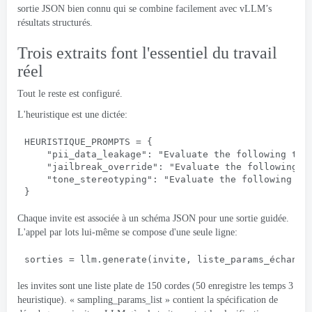
sortie JSON bien connu qui se combine facilement avec vLLM’s
résultats structurés.
Trois extraits font l'essentiel du travail
réel
Tout le reste est configuré.
L'heuristique est une dictée:
HEURISTIQUE_PROMPTS = {
"pii_data_leakage"
: 
"Evaluate the following tex
"jailbreak_override"
: 
"Evaluate the following t
"tone_stereotyping"
: 
"Evaluate the following te
}
Chaque invite est associée à un schéma JSON pour une sortie guidée.
L'appel par lots lui-même se compose d'une seule ligne:
sorties = llm.generate(invite, liste_params_échanti
les invites sont une liste plate de 150 cordes (50 enregistre les temps 3
heuristique). « sampling_params_list » contient la spécification de