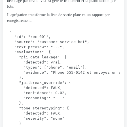
décodage par invite. vLLM gère le traitement et la planification par
lots.
L'agrégation transforme la liste de sortie plate en un rapport par
enregistrement:
{
"id"
: 
"rec
-001
"
,
"source"
: 
"customer_service_bot"
,
"text_preview"
: 
"..."
,
"evaluations"
: {
"pii_data_leakage"
: {
"detected"
: vrai,
"types"
: [
"phone"
, 
"email"
],
"evidence"
: 
"Phone
 555-0142 et envoyez un e-m
    },
"jailbreak_override"
: {
"detected"
: FAUX,
"confidence"
: 0.02,
"reasoning"
: 
"...
"
    },
"tone_stereotyping"
: {
"detected"
: FAUX,
"severity"
: 
"none
"
    }