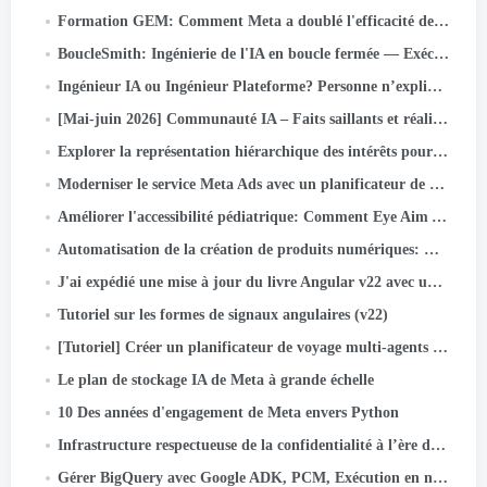
Formation GEM: Comment Meta a doublé l'efficacité de son modèle de fondation publicitaire à l'échelle LLM
BoucleSmith: Ingénierie de l'IA en boucle fermée — Exécution autonome/objectif pour les pipelines à correction automatique sur…
Ingénieur IA ou Ingénieur Plateforme? Personne n’explique ce problème déroutant de nouveau titre de poste (2026 Guide)
[Mai-juin 2026] Communauté IA – Faits saillants et réalisations des activités
Explorer la représentation hiérarchique des intérêts pour l'optimisation approfondie de l'entonnoir des méta-annonces
Moderniser le service Meta Ads avec un planificateur de noyau open source
Améliorer l'accessibilité pédiatrique: Comment Eye Aim Arena exploite l'écosystème Google WebAI- LiteRT.js
Automatisation de la création de produits numériques: Comment j'ai construit un livre d'activités pour enfants de 55 labyrinthes en quelques minutes en utilisant…
J'ai expédié une mise à jour du livre Angular v22 avec une équipe d'agents IA. Voici le système
Tutoriel sur les formes de signaux angulaires (v22)
[Tutoriel] Créer un planificateur de voyage multi-agents avec Google ADK
Le plan de stockage IA de Meta à grande échelle
10 Des années d'engagement de Meta envers Python
Infrastructure respectueuse de la confidentialité à l’ère de l’IA native: Une étude de cas sur la classification des actifs
Gérer BigQuery avec Google ADK, PCM, Exécution en nuage, Rationalisé, et authentification OIDC