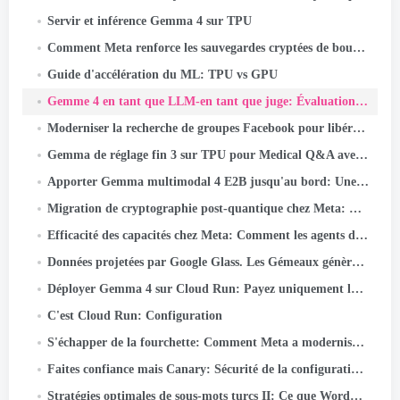
Servir et inférence Gemma 4 sur TPU
Comment Meta renforce les sauvegardes cryptées de bout en bout
Guide d'accélération du ML: TPU vs GPU
Gemme 4 en tant que LLM-en tant que juge: Évaluation de l'IA responsable par lots sur Cloud TPU v5e
Moderniser la recherche de groupes Facebook pour libérer la puissance des connaissances de la communauté
Gemma de réglage fin 3 sur TPU pour Medical Q&A avec Keras et JAX
Apporter Gemma multimodal 4 E2B jusqu'au bord: Une plongée approfondie dans LiteRT-LM et Qualcomm QNN
Migration de cryptographie post-quantique chez Meta: Cadre, Leçons, et plats à emporter
Efficacité des capacités chez Meta: Comment les agents d'IA unifiés optimisent les performances à hyperscale
Données projetées par Google Glass. Les Gémeaux génèrent la réalité
Déployer Gemma 4 sur Cloud Run: Payez uniquement lorsque vous l'utilisez réellement
C'est Cloud Run: Configuration
S'échapper de la fourchette: Comment Meta a modernisé WebRTC 50+ Cas d'utilisation
Faites confiance mais Canary: Sécurité de la configuration à grande échelle
Stratégies optimales de sous-mots turcs II: Ce que Wordpiece apprend de la morphologie turque