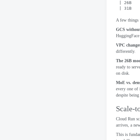
| 26B   
| 31B   
A few things
GCS without
HuggingFace w
VPC changes
differently
.
The 26B mode
ready to serv
on disk
.
MoE vs
.
den
every one of i
despite being
Scale-t
Cloud Run sca
arrives
,
a new
This is fund