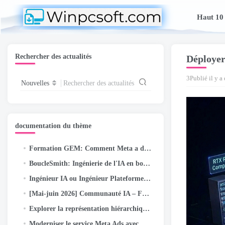
Haut 10
Rechercher des actualités
Déployer
3Publié il y a
Nouvelles
Rechercher des actualités
documentation du thème
Formation GEM: Comment Meta a doublé l'efficacité de son modèle de fondation publicitaire à l'échelle LLM
BoucleSmith: Ingénierie de l'IA en boucle fermée — Exécution autonome/objectif pour les pipelines à correction automatique sur…
Ingénieur IA ou Ingénieur Plateforme? Personne n’explique ce problème déroutant de nouveau titre de poste (2026 Guide)
[Mai-juin 2026] Communauté IA – Faits saillants et réalisations des activités
Explorer la représentation hiérarchique des intérêts pour l'optimisation approfondie de l'entonnoir des méta-annonces
Moderniser le service Meta Ads avec un planificateur de noyau open source