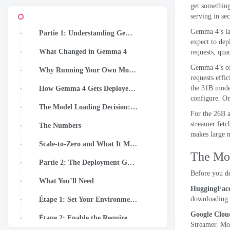
get somethin
serving in se
Gemma 4’s lar
Partie 1: Understanding Gemma 4 sur Cloud Run
expect to dep
What Changed in Gemma 4
requests
,
quan
Gemma 4’s off
Why Running Your Own Model Changes What You Can Build
requests effi
the 31B model
How Gemma 4 Gets Deployed: The Stack
configure
.
On
The Model Loading Decision: HuggingFace vs GCS
For the 26B 
streamer fetc
The Numbers
makes large m
Scale-to-Zero and What It Means for Cost
The Mod
Partie 2: The Deployment Guide
Before you d
What You’ll Need
HuggingFac
downloading o
Étape 1: Set Your Environment Variables
Google Clou
Étape 2: Enable the Required APIs
Streamer
.
Mor