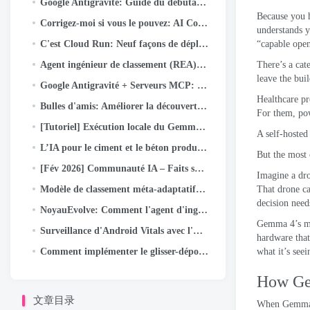
Google Antigravité: Guide du débutant sur le nouvel IDE agent (Étape par étape + Cas d'utilisation réel)
Because you 
Corrigez-moi si vous le pouvez: AI Codemods pour les applications Android sécurisées par défaut
understands 
C'est Cloud Run: Neuf façons de déployer (et quand les utiliser)
“capable open
Agent ingénieur de classement (REA): L'agent d'IA autonome accélère l'innovation dans le classement des annonces de Meta
There’s a cat
leave the bui
Google Antigravité + Serveurs MCP: Comment connecter GitHub et Push Code avec juste une invite (Partie…
Healthcare pr
Bulles d'amis: Améliorer la découverte sociale sur les bobines Facebook
For them
,
po
[Tutoriel] Exécution locale du Gemma-4b de Google avec Google ADK et deux GPU A40
A self-hoste
L’IA pour le ciment et le béton produits aux États-Unis
But the most 
[Fév 2026] Communauté IA – Faits saillants et réalisations des activités
Imagine a dr
Modèle de classement méta-adaptatif: Plier la courbe de mise à l'échelle d'inférence pour servir des modèles à l'échelle LLM pour les publicités
That drone ca
decision need
NoyauEvolve: Comment l'agent d'ingénierie de classement de Meta optimise l'infrastructure d'IA
Gemma 4’s mu
Surveillance d'Android Vitals avec l'API Play Developer Reporting
hardware that 
Comment implémenter le glisser-déposer dans Kotlin Multiplatform
what it’s seei
How G
文章目录
When Gemm