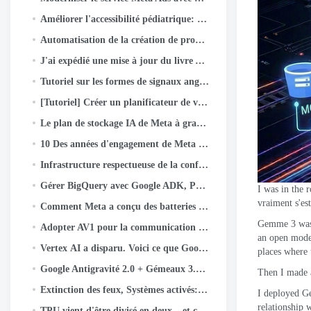
Améliorer l'accessibilité pédiatrique: Comment Eye Aim Arena exploite l'écosystème Google WebAI- LiteRT.js
Automatisation de la création de produits numériques: Comment j'ai construit un livre d'activités pour enfants de 55 labyrinthes en quelques minutes en utilisant…
J'ai expédié une mise à jour du livre Angular v22 avec une équipe d'agents IA. Voici le système
Tutoriel sur les formes de signaux angulaires (v22)
[Tutoriel] Créer un planificateur de voyage multi-agents avec Google ADK
Le plan de stockage IA de Meta à grande échelle
10 Des années d'engagement de Meta envers Python
Infrastructure respectueuse de la confidentialité à l’ère de l’IA native: Une étude de cas sur la classification des actifs
Gérer BigQuery avec Google ADK, PCM, Exécution en nuage, Rationalisé, et authentification OIDC
I was in the
vraiment s'es
Comment Meta a conçu des batteries ultra-étroites pour les lunettes AI
Gemme 3
was
Adopter AV1 pour la communication en temps réel (RTC) à grande échelle
an open mode
Vertex AI a disparu. Voici ce que Google a construit à la place.
places where 
Google Antigravité 2.0 + Gémeaux 3.5 Éclair: L'IA qui code, Essais, et les navires - sans vous.
Then I made 
Extinction des feux, Systèmes activés: Validation de la préparation à la perte de puissance instantanée
I deployed 
relationship 
TPU vient d'être divisé en deux – et cela change tout dans l'infrastructure de l'IA