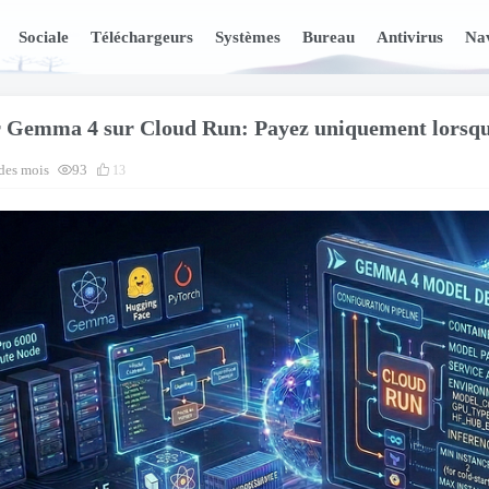
Sociale
Téléchargeurs
Systèmes
Bureau
Antivirus
Nav
 Gemma 4 sur Cloud Run: Payez uniquement lorsque 
 des mois
93
13