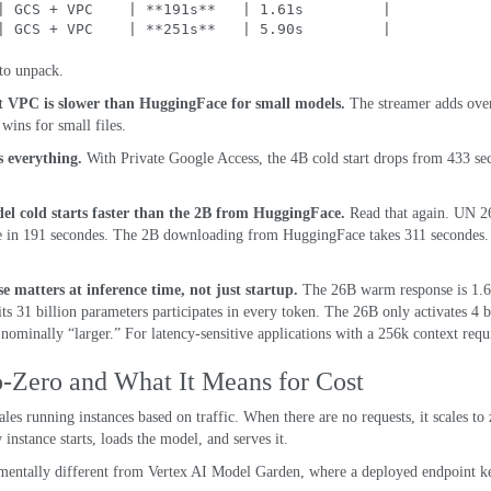
| 
GCS
 + VPC    | **191
s**
   | 1.61s         |
| 
GCS
 + VPC    | **251
s**
   | 5.90s         |
 to unpack
.
 VPC is slower than HuggingFace for small models
.
The streamer adds over
ins for small files
.
 everything
.
With Private Google Access
,
the 4B cold start drops from
433
se
l cold starts faster than the 2B from HuggingFace
.
Read that again
. UN 
e in
191 secondes.
The 2B downloading from HuggingFace takes
311 secondes
se matters at inference time
,
not just startup
.
The 26B warm response is
1.6
ts
31
billion parameters participates in every token
.
The 26B only activates
4
b
 nominally “larger.” For latency-sensitive applications with a 256k context req
o-Zero and What It Means for Cost
les running instances based on traffic
.
When there are no requests
,
it scales to
 instance starts
,
loads the model
,
and serves it
.
amentally different from Vertex AI Model Garden
,
where a deployed endpoint ke