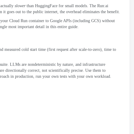
actually
slower
than HuggingFace for small models
.
The Run
:
ai
 it goes out to the public internet
,
the overhead eliminates the benefit
.
m your Cloud Run container to Google APIs
(
including GCS
)
without
single most important detail in this entire guide
.
nd measured cold start time
(
first request after scale-to-zero
),
time to
suite
.
LLMs are nondeterministic by nature
,
and infrastructure
e directionally correct
,
not scientifically precise
.
Use them to
roach in production
,
run your own tests with your own workload
.