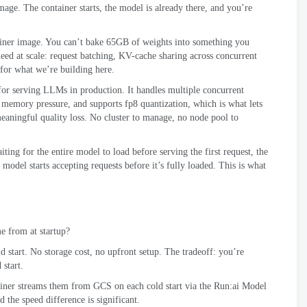
image
.
The container starts
,
the model is already there
,
and you’re
ainer image
.
You can’t bake 65GB of weights into something you
eed at scale
:
request batching
,
KV-cache sharing across concurrent
 for what we’re building here
.
 for serving LLMs in production
.
It handles multiple concurrent
e memory pressure
,
and supports fp8 quantization
,
which is what lets
ningful quality loss
.
No cluster to manage
,
no node pool to
iting for the entire model to load before serving the first request
,
the
 model starts accepting requests before it’s fully loaded
.
This is what
e from at startup
?
d start
.
No storage cost
,
no upfront setup
.
The tradeoff
:
you’re
 start
.
ainer streams them from GCS on each cold start via the Run
:
ai Model
d the speed difference is significant
.