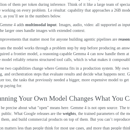
llion of them per token during inference
.
Think of it like a large team of specia
e working on every problem
. Le résultat:
capability that approaches a 26B mod
e
,
as you’ll see in the numbers below
.
 Gemme 4
adds
multimodal input
.
Images
, audio,
video
:
all supported as inpu
he larger ones handle images with extended context
.
mprovements that matter most for anyone building agentic pipelines are
reason
ans the model works through a problem step by step before producing an answ
quired a frontier model
,
a reasoning-capable Gemma
4
can now handle them at a
e model reliably returns structured tool calls
,
which is what makes it composable 
ese two capabilities change where Gemma fits in a production system
.
My own p
ng
,
and orchestration steps that evaluate results and decide what happens next
. 
yer too
,
the tasks that previously needed a bigger
,
more expensive model to get 
op paying for
.
nning Your Own Model Changes What You C
s be precise about what “open” means here
. Gemme 4
is not open source
.
The tr
 public
.
What Google releases are the
weights
,
the trained parameters of the mo
 them
,
and build commercial products on top of them
.
But you can’t reproduce 
ion matters less than people think for most use cases
,
and more than people think