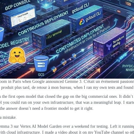
 room in Paris when Google announced
Gemme 3
. C'était un événement passion
t produit plus tard, de retour à mon bureau,
when I ran my own tests and found
 the first open model that closed the gap on the big commercial ones
.
It didn’
l you could run on your own infrastructure
,
that was a meaningful leap
.
I star
the answer doesn’t need a frontier model to get it right
.
a mistake
.
Gemma
3 sur
Vertex AI Model Garden
over a weekend for testing
.
Left it runnin
with cloud infrastructure
.
I made a video about it on
my YouTube channel
so ot