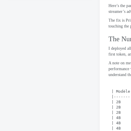
Étape 3: Check GPU Quota (optional)
Here’s the par
streamer’s ad
Étape 4: Create the VPC
The fix is
Pri
Étape 5: Create the GCS Bucket and Upload Models
touching the 
Étape 6: Deploy
The Nu
Étape 7: Test It
I deployed a
first token
,
a
Production Hardening
A note on me
Cleaning Up
performance v
understand th
The Bigger Picture
| Modèle
|-------
| 2B    
| 2B    
| 2B    
| 4B    
| 4B    
| 4B    