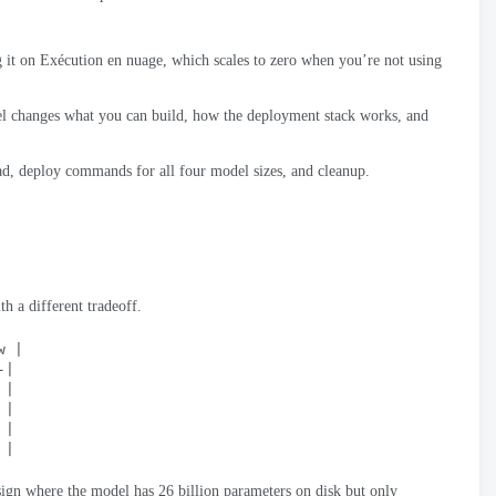
 it on
Exécution en nuage
,
which scales to zero when you’re not using
 changes what you can build
,
how the deployment stack works
,
and
ad
,
deploy commands for all four model sizes
,
and cleanup
.
th a different tradeoff
.
w
 |
-|
 |
 |
 |
 |
sign where the model has
26
billion parameters on disk but only