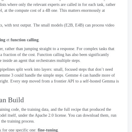
lists where only the relevant experts are called in for each task
,
rather
el
,
at the compute cost of a 4B one
.
This matters enormously at
ts
,
with text output
.
The small models
(E2B, E4B)
can process video
ing
et
function calling
.
er
,
rather than jumping straight to a response
.
For complex tasks that
 fraction of the cost
.
Function calling has also been significantly
inside an agent that orchestrates multiple steps
.
ipelines split work into layers
:
small
,
focused steps that don’t need
Gemme 3
could handle the simple steps
. Gemme 4
can handle more of
right
.
Every step moved from a frontier API to a self-hosted Gemma is
an Build
aining code
,
the training data
,
and the full recipe that produced the
del itself
,
under the
Apache
2.0
license
.
You can download them
,
run
the training process
.
 for one specific one
:
fine-tuning
.