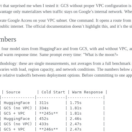
t that surprised me when I tested it
:
GCS without proper VPC configuration is 
vantage only materializes when traffic stays on Google’s internal network
.
When
vate Google Access
on your VPC subnet
.
One command
.
It opens a route fro
public internet
.
The official documentation doesn’t highlight this
,
and it’s the 
mbers
ll four model sizes from HuggingFace and from GCS
,
with and without VPC
,
a
nd warm response time
.
Same prompt every time
:
“What is the moon
?»
thodology
:
these are single measurements
,
not averages from a full benchmark 
aries with load
,
region capacity
,
and network conditions
.
The numbers below ar
e relative tradeoffs between deployment options
.
Before committing to one app
 | 
Source
       | 
Cold Start
 | 
Warm Response
 |
|--------------|------------|---------------|
| 
HuggingFace
  | 311s       | 1.75s         |
| 
GCS
 (
no VPC
) | 334s       | 1.81s         |
| 
GCS
 + VPC    | **245
s**
   | 1.81s         |
| 
HuggingFace
  | 452s       | 2.46s         |
| 
GCS
 (
no VPC
) | 433s       | 2.47s         |
| 
GCS
 + VPC    | **246
s**
   | 2.47s         |