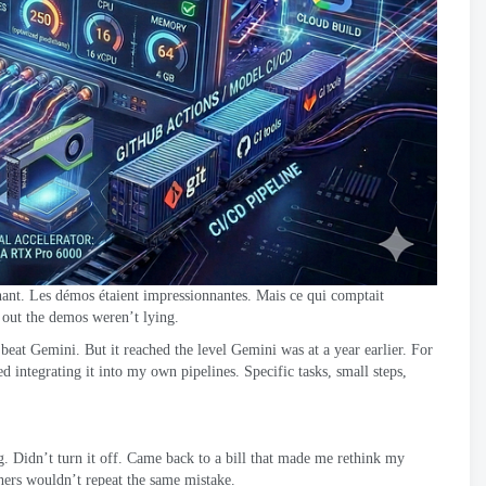
nant. Les démos étaient impressionnantes. Mais ce qui comptait
 out the demos weren’t lying
.
t beat Gemini
.
But it reached the level Gemini was at a year earlier
.
For
ted integrating it into my own pipelines
.
Specific tasks
,
small steps
,
g
.
Didn’t turn it off
.
Came back to a bill that made me rethink my
hers wouldn’t repeat the same mistake
.