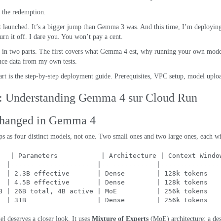
is the redemption
.
t launched
.
It’s a bigger jump than Gemma
3
was
.
And this time
,
I’m deploying
urn it off
.
I dare you
.
You won’t pay a cent
.
s in two parts
.
The first covers what Gemma
4 est,
why running your own model
nce data from my own tests
.
rt is the step-by-step deployment guide
.
Prerequisites
,
VPC setup
,
model uplo
1:
Understanding Gemma
4 sur Cloud Run
hanged in Gemma
4
ps as four distinct models
,
not one
.
Two small ones and two large ones
,
each wi
   | 
Parameters
           | 
Architecture
 | 
Context Windo
--|----------------------|--------------|---------------
  | 2.3
B effective
       | 
Dense
        | 128
k tokens
   
  | 4.5
B effective
       | 
Dense
        | 128
k tokens
   
B
 | 26
B total
, 4
B active
 | 
MoE
          | 256
k tokens
   
  | 31B                  | 
Dense
        | 256
k tokens
   
l deserves a closer look
.
It uses
Mixture of Experts
(
MoE
) architecture:
a de