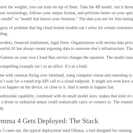
have the weights
,
you can train on top of them
.
Take the 4B model
,
run it thro
your terminology
,
follows your output format
,
and performs better on your spec
 model” to “model that knows your business.” The data you use for fine-tunin
egory of problem that big cloud-hosted models can’t solve for certain customer
lding
.
oviders
,
financial institutions
,
legal firms
.
Organizations with serious data priv
werful AI has always meant exposing data to someone else’s infrastructure
.
Tha
d Gemma on your own Cloud Run service changes the equation
.
The model runs 
compelling example isn’t in an office
.
It’s in a field
.
one with cameras flying over farmland
,
using computer vision and reasoning to 
n’t wait for a round-trip API call to a cloud endpoint
.
It might not even have a
s to happen on the device
,
or close to it
.
And it needs to happen fast
.
ltimodal capability
,
combined with its small model sizes
,
makes that kind of 
a drone or industrial sensor could realistically carry or connect to
.
The reasoni
ng
.
emma
4
Gets Deployed
:
The Stack
a
3
came out
,
the typical deployment used
Ollama
,
a tool designed for running