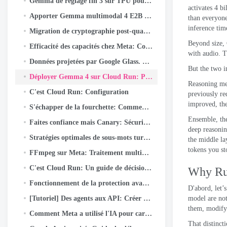
Gemma de réglage fin 3 sur TPU pour Medical Q&A avec Keras et JAX
activates
4
bi
Apporter Gemma multimodal 4 E2B jusqu'au bord: Une plongée approfondie dans LiteRT-LM et Qualcomm QNN
than everyon
inference tim
Migration de cryptographie post-quantique chez Meta: Cadre, Leçons, et plats à emporter
Beyond size
,
Efficacité des capacités chez Meta: Comment les agents d'IA unifiés optimisent les performances à hyperscale
with audio
.
T
Données projetées par Google Glass. Les Gémeaux génèrent la réalité
But the two i
Déployer Gemma 4 sur Cloud Run: Payez uniquement lorsque vous l'utilisez réellement
Reasoning me
C'est Cloud Run: Configuration
previously re
improved
,
th
S'échapper de la fourchette: Comment Meta a modernisé WebRTC 50+ Cas d'utilisation
Ensemble,
th
Faites confiance mais Canary: Sécurité de la configuration à grande échelle
deep reasoni
Stratégies optimales de sous-mots turcs II: Ce que Wordpiece apprend de la morphologie turque
the middle la
tokens you st
FFmpeg sur Meta: Traitement multimédia à grande échelle
C'est Cloud Run: Un guide de décision pour les développeurs
Why Ru
Fonctionnement de la protection avancée de la navigation dans Messenger
D'abord,
let’
[Tutoriel] Des agents aux API: Créer des systèmes d'IA prêts pour la production avec Google ADK & API rapide
model are not
them
,
modify
Comment Meta a utilisé l'IA pour cartographier les connaissances tribales dans des pipelines de données à grande échelle
That distinct