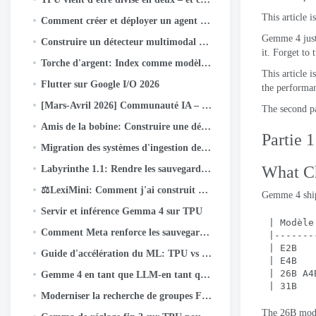
This article 
Comment créer et déployer un agent IA avec Gemini CLI et Google ADK: UN
Gemme 4
jus
Construire un détecteur multimodal de fausses nouvelles indonésiennes avec JAX, Lin, et Keras Kinetic sur Cloud TPU
it
.
Forget to t
Torche d'argent: Index comme modèle - Un nouveau paradigme de récupération pour les systèmes de recommandation
This article i
Flutter sur Google I/O 2026
the performa
[Mars-Avril 2026] Communauté IA – Faits saillants et réalisations des activités
The second pa
Amis de la bobine: Construire une découverte sociale qui s'étend à des milliards
Partie 
Migration des systèmes d'ingestion de données à la méta-échelle
What C
Labyrinthe 1.1: Rendre les sauvegardes chiffrées de bout en bout encore plus fiables
⚖️LexiMini: Comment j'ai construit un assistant juridique IA pour l'Inde - à partir de zéro, sur un TPU
Gemme 4
shi
Servir et inférence Gemma 4 sur TPU
| Modèle
Comment Meta renforce les sauvegardes cryptées de bout en bout
|-------
| E2B   
Guide d'accélération du ML: TPU vs GPU
| E4B   
| 26
B A4
Gemme 4 en tant que LLM-en tant que juge: Évaluation de l'IA responsable par lots sur Cloud TPU v5e
| 31B   
Moderniser la recherche de groupes Facebook pour libérer la puissance des connaissances de la communauté
The 26B mode