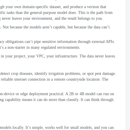
ugh your own domain-specific dataset
,
and produce a version that
ific tasks than the general-purpose model does
.
This is the path from
g never leaves your environment
,
and the result belongs to you
.
s
.
Not because the models aren’t capable
,
but because the data can’t
acy obligations can’t pipe sensitive information through external APIs
.
t’s a non-starter in many regulated environments
.
in your project
,
your VPC
,
your infrastructure
.
The data never leaves
.
detect crop diseases
,
identify irrigation problems
,
or spot pest damage
.
 reliable internet connection in a remote countryside location
.
The
on-device or edge deployment practical
.
A 2B or 4B model can run on
ng capability means it can do more than classify
.
It can think through
 models locally
.
It’s simple
,
works well for small models
,
and you can