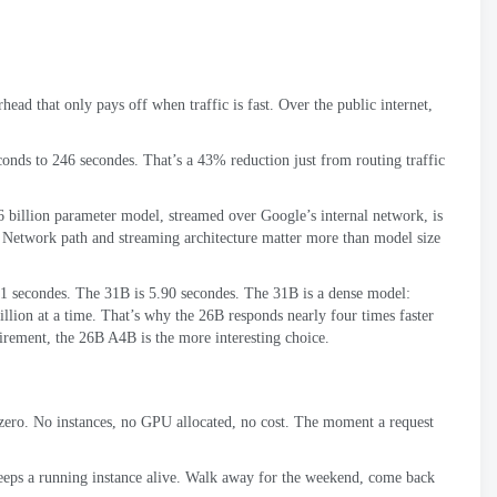
head that only pays off when traffic is fast
.
Over the public internet
,
conds to
246 secondes.
That’s a
43%
reduction just from routing traffic
26
billion parameter model
,
streamed over Google’s internal network
,
is
.
Network path and streaming architecture matter more than model size
1 secondes.
The 31B is
5.90 secondes.
The 31B is a dense model
:
illion at a time
.
That’s why the 26B responds nearly four times faster
uirement
,
the 26B A4B is the more interesting choice
.
 zero
.
No instances
,
no GPU allocated
,
no cost
.
The moment a request
eps a running instance alive
.
Walk away for the weekend
,
come back