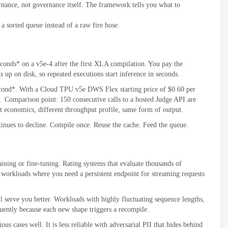
ernance
,
not governance itself
.
The framework tells you what to
a sorted queue instead of a raw fire hose
.
econds* on a v5e-4 after the first XLA compilation
.
You pay the
s up on disk
,
so repeated executions start inference in seconds
.
econd*
.
With a Cloud TPU v5e DWS Flex starting price of
$0.60
per
*
.
Comparison point
: 150
consecutive calls to a hosted Judge API are
nt economics
,
different throughput profile
,
same form of output
.
tinues to decline
.
Compile once
.
Reuse the cache
.
Feed the queue
.
aining or fine-tuning
.
Rating systems that evaluate thousands of
 workloads where you need a persistent endpoint for streaming requests
 serve you better
.
Workloads with highly fluctuating sequence lengths
,
uently because each new shape triggers a recompile
.
ous cases well
.
It is less reliable with adversarial PII that hides behind