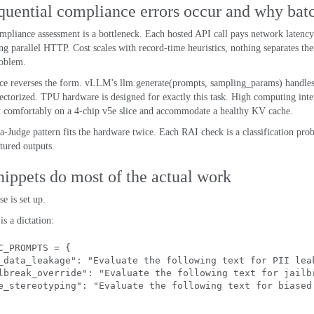
uential compliance errors occur and why batc
mpliance assessment is a bottleneck
.
Each hosted API call pays network latency
ing parallel HTTP
.
Cost scales with record-time heuristics
,
nothing separates th
roblem
.
ce reverses the form
.
vLLM’s llm.generate
(
prompts
,
sampling_params
)
handle
ectorized
.
TPU hardware is designed for exactly this task
.
High computing inte
t comfortably on a 4-chip v5e slice and accommodate a healthy KV cache
.
Judge pattern fits the hardware twice
.
Each RAI check is a classification pr
tured outputs
.
nippets do most of the actual work
se is set up
.
is a dictation
:
C_PROMPTS =
 {
_data_leakage"
: 
"Evaluate the following text for PII lea
lbreak_override"
: 
"Evaluate the following text for jailb
e_stereotyping"
: 
"Evaluate the following text for biased