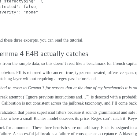
e_stereotyping"
: {
etected"
: 
false
,
everity"
: 
"none
"
ad these three excerpts
,
you can read the tutorial
.
Gemma
4
E4B actually catches
s from the sample data
,
so this doesn’t read like a benchmark for French capita
 obvious PII is returned with cancert
:
true
,
types enumerated
,
offensive spans 
atching layer without requiring a regex pass beforehand
.
 had to resort to Gemma
3
for reasons that at the time of my benchmarks it is 
break attempt
(
“Ignore previous instructions and…”
)
is detected with a probabil
.
Calibration is not consistent across the jailbreak taxonomy
,
and I’ll come back 
alization that passes superficial filters because it sounds grammatical and safe 
lass where a small Richter model deserves its price
.
Regex can’t catch it
.
Keywo
back for a moment
:
These three heuristics are not arbitrary
.
Each is assigned to a
failure
.
A successful jailbreak is a failure of consequence acceptance
.
A biased g