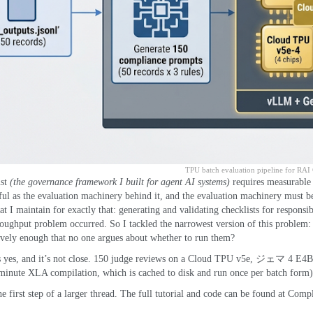
TPU batch evaluation pipeline for RAI 
st
(
the governance framework I built for agent AI systems
)
requires measurable
eful as the evaluation machinery behind it
,
and the evaluation machinery must be 
at I maintain for exactly that
:
generating and validating checklists for respons
roughput problem occurred
.
So I tackled the narrowest version of this problem
vely enough that no one argues about whether to run them
?
 yes
,
and it’s not close
. 150
judge reviews on a Cloud TPU v5e
, ジェマ 4
E4B
minute XLA compilation
,
which is cached to disk and run once per batch form
)
he first step of a larger thread
.
The full tutorial and code can be found at
Compli