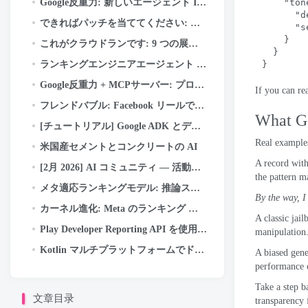
Google反重力: 新しいエージェント IDE の初心者ガイド (ステップバイステップ + 実際の使用例)
"ton
"d
できればパッチを当ててください: デフォルトでセキュアな Android アプリ用の AI Codemods
"s
    }
これがクラウドランです: 9 つの展開方法 (それぞれをいつ使用するか)
  }
ランキングエンジニアエージェント (REA): Meta の広告ランキングの革新を加速する自律型 AI エージェント
}
Google反重力 + MCPサーバー: プロンプトだけで GitHub に接続してコードをプッシュする方法 (一部…
If you can re
フレンドバブル: Facebook リールでのソーシャル ディスカバリの強化
What 
[チュートリアル] Google ADK とデュアル A40 GPU を使用して Google の Gemma-4b をローカルで実行する
Real example
米国産セメントとコンクリートの AI
A record with
[2月 2026] AI コミュニティ — 活動のハイライトと成果
the pattern m
メタ適応ランキングモデル: 推論スケーリング曲線を曲げて広告用の LLM スケール モデルを提供する
By the way
,
I
カーネル進化: Meta のランキング エンジニア エージェントが AI インフラストラクチャを最適化する方法
A classic jail
Play Developer Reporting API を使用した Android Vitals のモニタリング
manipulation
Kotlin マルチプラットフォームでドラッグ アンド ドロップを実装する方法
A biased gener
performance c
Take a step 
文章目录
transparency 