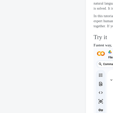
natural langu
is solved
.
It 
In this tutoria
expert human
together
.
If y
Try it
Fastest way
,