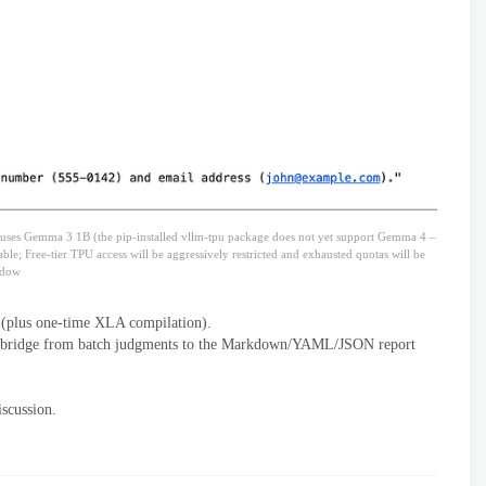
t uses Gemma
3 1B (
the pip-installed vllm-tpu package does not yet support Gemma
4 –
able
;
Free-tier TPU access will be aggressively restricted and exhausted quotas will be
ndow
(
plus one-time XLA compilation
).
n bridge from batch judgments to the Markdown/YAML/JSON report
.
iscussion
.