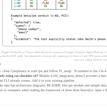
,
Kaggle Notebooks or Vertex within the newly announced Google Enterprise Agent Platform
.
I
 the Docker/GCE path
).
Ten minutes in a browser tab
,
assuming you have a Colab TPU quota avail
reset on a rolling 24-hour wi
o
:
l
:
clone
Compliance at scale tpu
and follow 01_setup/
. 30
minutes to run v5e-4
dy using rai-checklist-cli
?
Module
4 (04
_integration_demo/
)
provides a thi
the CLI already creates
.
Add it to your existing pipeline
.
he repo
has architecture diagrams
,
README files per module and sample data
eas or resistance when reading the framework of these three heuristics
:
open a d