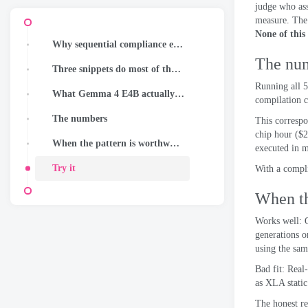
judge who ass
measure
.
The
None of this
Why sequential compliance errors occur and why batch processing solves the problem
The nu
Three snippets do most of the actual work
Running all
5
What Gemma 4 E4B actually catches
compilation c
The numbers
This corresp
chip hour
($2
When the pattern is worthwhile and when it is not
executed in m
Try it
With a compli
When th
Works well
:
generations o
using the sam
Bad fit
:
Real-
as XLA static
The honest re