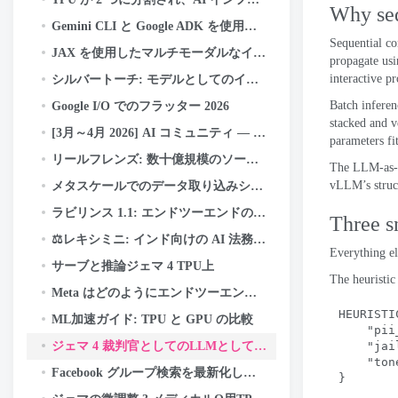
Why seq
Gemini CLI と Google ADK を使用して AI エージェントを構築およびデプロイする方法: あ
Sequential co
JAX を使用したマルチモーダルなインドネシアのフェイクニュース検出器の構築, 亜麻, Cloud TPU 上の Keras Kinetic と
propagate us
interactive p
シルバートーチ: モデルとしてのインデックス — レコメンデーション システムの新しい検索パラダイム
Batch inferen
Google I/O でのフラッター 2026
stacked and v
[3月～4月 2026] AI コミュニティ — 活動のハイライトと成果
parameters fi
リールフレンズ: 数十億規模のソーシャル ディスカバリーを構築する
The LLM-as-a-
vLLM’s struc
メタスケールでのデータ取り込みシステムの移行
ラビリンス 1.1: エンドツーエンドの暗号化バックアップの信頼性をさらに高める
Three s
⚖️レキシミニ: インド向けの AI 法務アシスタントをどのように構築したか — ゼロから, TPU 上
Everything el
サーブと推論ジェマ 4 TPU上
The heuristic 
Meta はどのようにエンドツーエンドの暗号化バックアップを強化しているか
HEURISTI
ML加速ガイド: TPU と GPU の比較
"pii
ジェマ 4 裁判官としてのLLMとして: Cloud TPU v5e での責任あるバッチ AI 評価
"jai
"ton
Facebook グループ検索を最新化し、コミュニティの知識の力を解き放つ
}