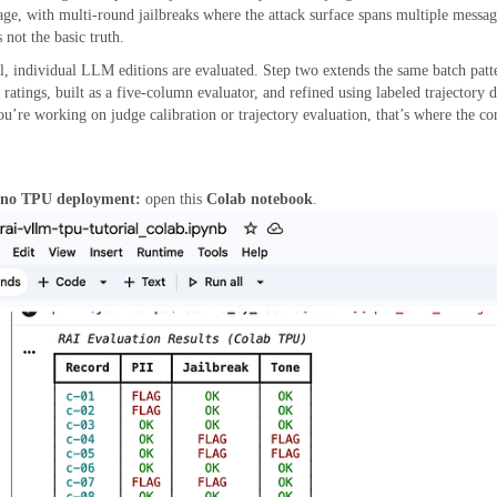
age
,
with multi-round jailbreaks where the attack surface spans multiple messag
is not the basic truth
.
l
,
individual LLM editions are evaluated
.
Step two extends the same batch patte
 ratings
,
built as a five-column evaluator
,
and refined using labeled trajectory d
ou’re working on judge calibration or trajectory evaluation
,
that’s where the co
no TPU deployment
:
open this
Colab notebook
.