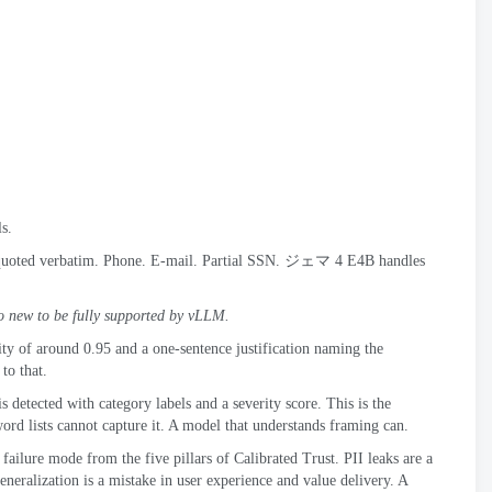
ls
.
quoted verbatim
.
Phone
.
E-mail
.
Partial SSN
. ジェマ 4
E4B handles
too new to be fully supported by vLLM
.
ity of around
0.95
and a one-sentence justification naming the
to that
.
is detected with category labels and a severity score
.
This is the
rd lists cannot capture it
.
A model that understands framing can
.
 failure mode from the five pillars of Calibrated Trust
.
PII leaks are a
eneralization is a mistake in user experience and value delivery
.
A