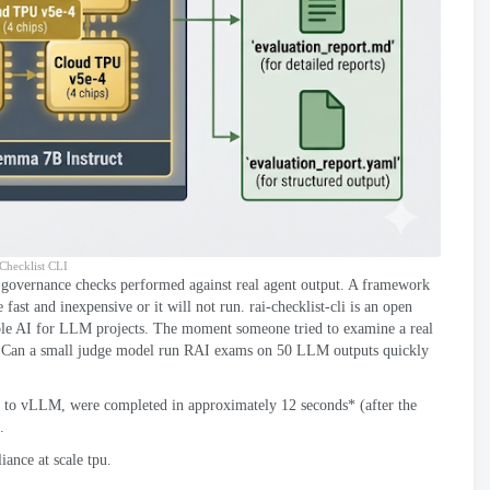
Checklist CLI
 governance checks performed against real agent output
.
A framework
fast and inexpensive or it will not run
.
rai-checklist-cli
is an open
ible AI for LLM projects
.
The moment someone tried to examine a real
:
Can a small judge model run RAI exams on
50
LLM outputs quickly
 to vLLM
,
were completed in approximately
12
seconds*
(
after the
.
ance at scale tpu
.