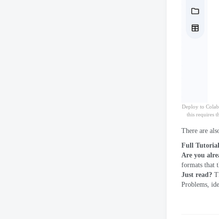
Deploy to Colab
this requires
There are als
Full Tutoria
Are you alrea
formats that 
Just read
?
T
Problems
,
id