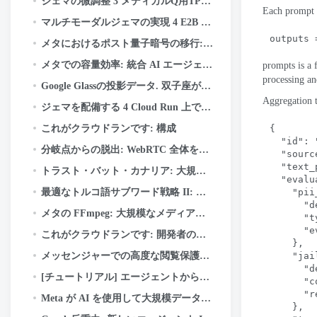
ジェマの微調整 3 メディカルQ用TPUについて&Keras と JAX を使用した
Each prompt 
マルチモーダルジェマの実現 4 E2B からエッジまで: LiteRT-LM と Qualcomm QNN の詳細
outputs 
メタにおけるポスト量子暗号の移行: フレームワーク, レッスン, とテイクアウト
メタでの容量効率: 統合 AI エージェントがハイパースケールでパフォーマンスを最適化する方法
prompts is a f
processing an
Google Glassの投影データ. 双子座が現実を生み出す
Aggregation tu
ジェマを配備する 4 Cloud Run 上で: 実際に使用した場合にのみお支払いください
これがクラウドランです: 構成
{
"id"
: 
分岐点からの脱出: WebRTC 全体をメタ的に最新化する方法 50+ 使用例
"sourc
"text_
トラスト・バット・カナリア: 大規模な構成の安全性
"evalu
最適なトルコ語サブワード戦略 II: WordPiece がトルコ語の形態学から学んだこと
"pii
"d
メタの FFmpeg: 大規模なメディア処理
"t
"e
これがクラウドランです: 開発者のための意思決定ガイド
    },
メッセンジャーでの高度な閲覧保護の仕組み
"jai
"d
[チュートリアル] エージェントからAPIへ: Google ADK を使用して本番環境に対応した AI システムを構築する & ファストAPI
"c
"r
Meta が AI を使用して大規模データ パイプラインで部族の知識をマッピングした方法
    },