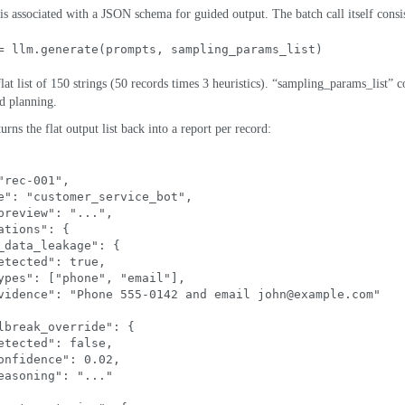
is associated with a JSON schema for guided output
.
The batch call itself consi
= llm.generate
(
prompts
, 
sampling_params_list
)
lat list of
150
strings
(50
records times
3
heuristics
).
“sampling_params_list” co
d planning
.
rns the flat output list back into a report per record
:
"rec
-001
"
,
e"
: 
"customer_service_bot"
,
preview"
: 
"..."
,
ations"
: {
_data_leakage"
: {
etected"
: 
true
,
ypes"
: [
"phone"
, 
"email"
],
vidence"
: 
"Phone
 555-0142 
and email 
john@example.com
"
lbreak_override"
: {
etected"
: 
false
,
onfidence"
: 0.02,
easoning"
: 
"...
"