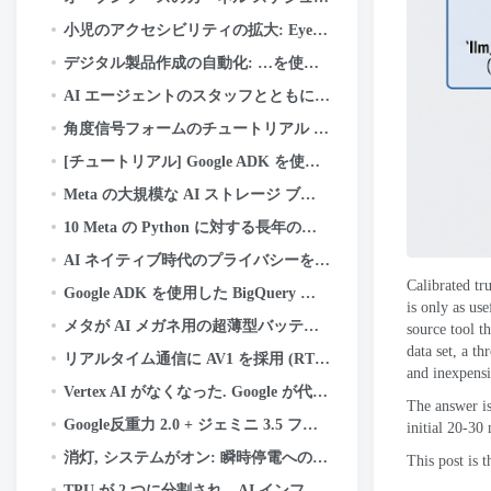
小児のアクセシビリティの拡大: Eye Aim Arena が Google WebAI エコシステムを活用する方法- LiteRT.js
デジタル製品作成の自動化: …を使って数分で 55 の迷路のキッズ アクティビティ ブックを作成した方法
AI エージェントのスタッフとともに Angular v22 ブックのアップデートを発送しました. システムはこちら
角度信号フォームのチュートリアル (v22)
[チュートリアル] Google ADK を使用したマルチエージェント旅行プランナーの構築
Meta の大規模な AI ストレージ ブループリント
10 Meta の Python に対する長年の取り組み
AI ネイティブ時代のプライバシーを意識したインフラストラクチャ: 資産分類のケーススタディ
Calibrated tru
Google ADK を使用した BigQuery の管理, MCP, クラウドラン, ストリームライト, および OIDC 認証
is only as us
メタが AI メガネ用の超薄型バッテリーをどのように設計したか
source tool th
data set
,
a th
リアルタイム通信に AV1 を採用 (RTC) 大規模に
and inexpensi
Vertex AI がなくなった. Google が代わりに構築したものは次のとおりです.
The answer is
Google反重力 2.0 + ジェミニ 3.5 フラッシュ: コーディングする AI, テスト, そして船 - あなたなしで.
initial
20-30
消灯, システムがオン: 瞬時停電への対応の検証
This post is t
TPU が 2 つに分割され、AI インフラストラクチャのすべてが変わります