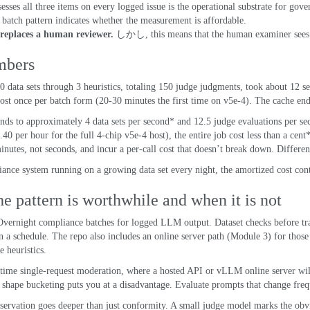
esses all three items on every logged issue is the operational substrate for gov
 batch pattern indicates whether the measurement is affordable
.
 replaces a human reviewer
.
しかし,
this means that the human examiner sees 
mbers
0
data sets through
3
heuristics
,
totaling
150
judge judgments
,
took about
12
s
ost once per batch form
(20-30
minutes the first time on v5e-4
).
The cache end
onds to approximately
4
data sets per second* and
12.5
judge evaluations per s
.40
per hour for the full 4-chip v5e-4 host
),
the entire job cost less than a cent
inutes
,
not seconds
,
and incur a per-call cost that doesn’t break down
.
Differe
ance system running on a growing data set every night
,
the amortized cost con
e pattern is worthwhile and when it is not
Overnight compliance batches for logged LLM output
.
Dataset checks before tr
n a schedule
.
The repo also includes an online server path
(
Module
3)
for those
e heuristics
.
time single-request moderation
,
where a hosted API or vLLM online server will
 shape bucketing puts you at a disadvantage
.
Evaluate prompts that change freq
servation goes deeper than just conformity
.
A small judge model marks the obvi