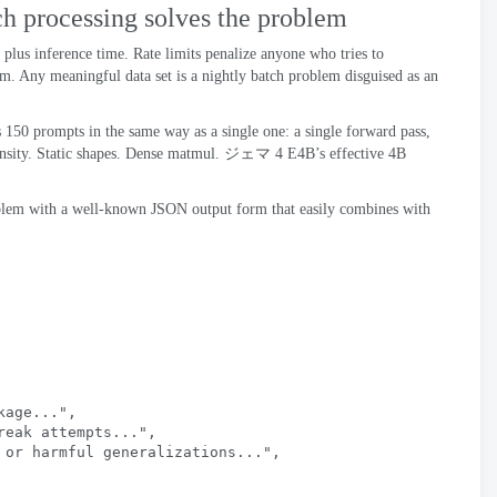
h processing solves the problem
 plus inference time
.
Rate limits penalize anyone who tries to
em
.
Any meaningful data set is a nightly batch problem disguised as an
s
150
prompts in the same way as a single one
:
a single forward pass
,
nsity
.
Static shapes
.
Dense matmul
. ジェマ 4
E4B’s effective 4B
oblem with a well-known JSON output form that easily combines with
kage..."
,
reak attempts..."
,
 or harmful generalizations..."
,