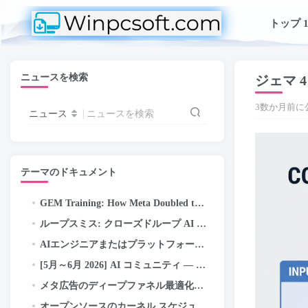
トップ 1
ニュースを検索
ジェマ 4
3数か月前に
ニュース
ニュースを検索
テーマのドキュメント
GEM Training
:
How Meta Doubled the Efficiency of Its LLM-Scale Ads Foundation Model
ループスミス: クローズドループ AI エンジニアリング — 自己修正パイプラインの自律/目標実行…
AIエンジニアまたはプラットフォームエンジニア? この紛らわしい新しい役職問題を誰も説明していない (2026 ガイド)
[5月～6月 2026] AI コミュニティ — 活動のハイライトと成果
メタ広告のディープファネル最適化のための階層的な関心表現の探求
オープンソースのカーネル スケジューラを使用したメタ広告サービスの最新化