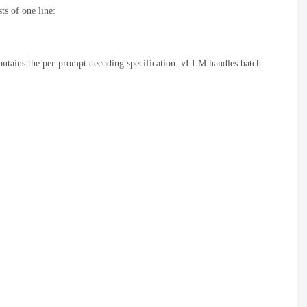
sts of one line
:
ntains the per-prompt decoding specification
.
vLLM handles batch