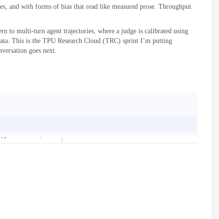
es
,
and with forms of bias that read like measured prose
.
Throughput
rn to multi-turn agent trajectories
,
where a judge is calibrated using
ata
.
This is the TPU Research Cloud
(
TRC
)
sprint I’m putting
nversation goes next
.