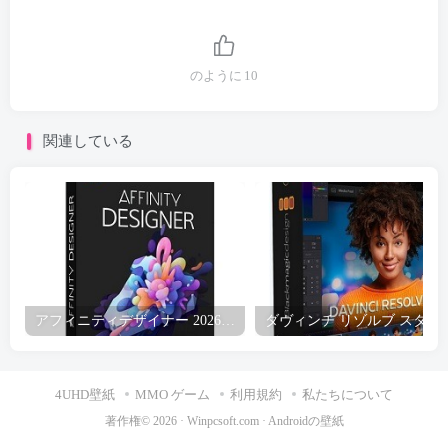
のように
10
関連している
アフィニティデザイナー 2026 無料ダウンロード
ダヴィンチ リゾルブ スタジ
4UHD壁紙
MMO ゲーム
利用規約
私たちについて
著作権© 2026 ·
Winpcsoft.com
·
Androidの壁紙