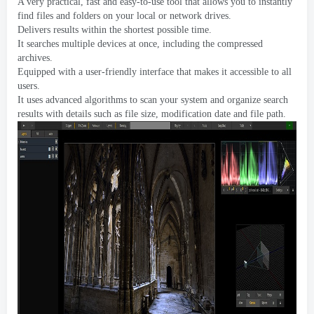
A very practical
,
fast and easy-to-use tool that allows you to instantly
find files and folders on your local or network drives
.
Delivers results within the shortest possible time
.
It searches multiple devices at once
,
including the compressed
archives
.
Equipped with a user-friendly interface that makes it accessible to all
users
.
It uses advanced algorithms to scan your system and organize search
results with details such as file size
,
modification date and file path
.