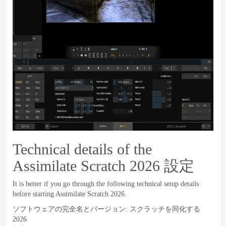
Technical details of the
Assimilate Scratch
2026 設定
It is better if you go through the following technical setup details
before starting Assimilate Scratch
2026.
ソフトウェアの完全名とバージョン: スクラッチを同化する
2026