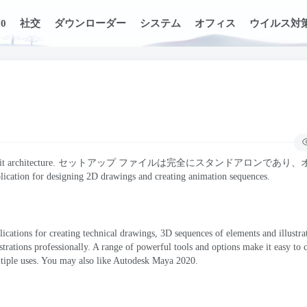
0
社交
ダウンローダー
システム
オフィス
ウイルス対
ド
t architecture
. セットアップ ファイルは完全にスタンドアロンであり、
pplication for designing 2D drawings and creating animation sequences
.
2
ications for creating technical drawings
, 3
D sequences of elements and illustra
strations professionally
.
A range of powerful tools and options make it easy to c
tiple uses
.
You may also like Autodesk Maya
2020.