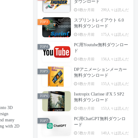
ダウンロード
6数か月前
299人々は読んだ
スプリントレイアウト 6.0
TOP3
無料ダウンロード
6数か月前
175人々は読んだ
PC用Youtube無料ダウンロー
TOP4
ド
6数か月前
156人々は読んだ
DPアニメーションメーカー
TOP5
無料ダウンロード
6数か月前
155人々は読んだ
Isotropix Clarisse iFX 5 SP2
TOP6
無料ダウンロード
 into 3D
6数か月前
153人々は読んだ
esign
PC用ChatGPT無料ダウンロ
and many
TOP7
ード
ling with 2D
5数か月前
149人々は読んだ