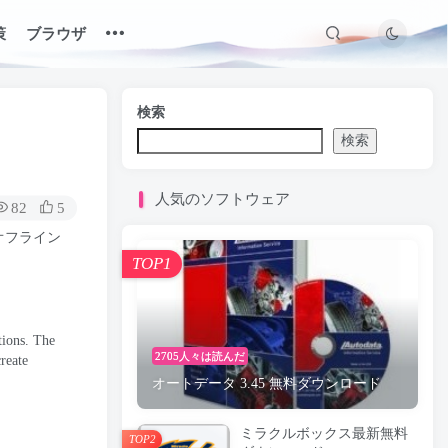
策
ブラウザ
検索
検索
人気のソフトウェア
82
5
オフライン
TOP1
tions
.
The
2705人々は読んだ
reate
オートデータ 3.45 無料ダウンロード
ミラクルボックス最新無料
TOP2