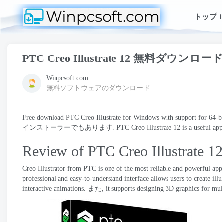
トップ 1
PTC Creo Illustrate
12 無料ダウンロー
Winpcsoft.com
無料ソフトウェアのダウンロード
Free download PTC Creo Illustrate for Windows with support for 64-bi
インストーラーでもあります.
PTC Creo Illustrate
12
is a useful a
Review of PTC Creo Illustrate
1
Creo Illustrator
from PTC is one of the most reliable and powerful appl
professional and easy-to-understand interface allows users to create illu
interactive animations
. また,
it supports designing 3D graphics for mul