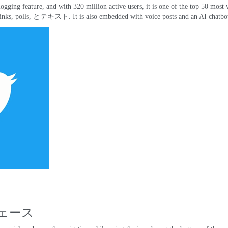
logging feature
,
and with
320
million active users
,
it is one of the top
50
most v
links
,
polls
, とテキスト.
It is also embedded with voice posts and an AI chatbo
ェース