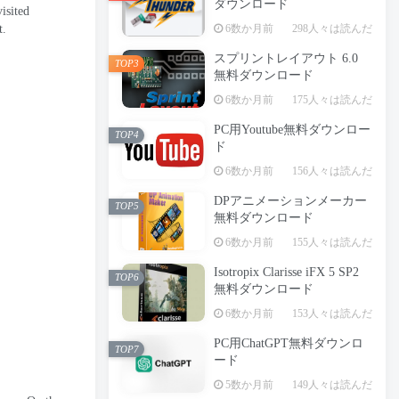
ダウンロード
isited
6数か月前
298人々は読んだ
t
.
スプリントレイアウト 6.0
TOP3
無料ダウンロード
6数か月前
175人々は読んだ
PC用Youtube無料ダウンロー
TOP4
ド
6数か月前
156人々は読んだ
DPアニメーションメーカー
TOP5
無料ダウンロード
6数か月前
155人々は読んだ
Isotropix Clarisse iFX 5 SP2
TOP6
無料ダウンロード
6数か月前
153人々は読んだ
PC用ChatGPT無料ダウンロ
TOP7
ード
5数か月前
149人々は読んだ