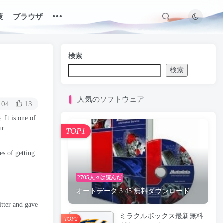
策
ブラウザ
検索
検索
人気のソフトウェア
104
13
.
It is one of
ur
TOP1
es of getting
2705人々は読んだ
オートデータ 3.45 無料ダウンロード
tter and gave
ミラクルボックス最新無料
TOP2