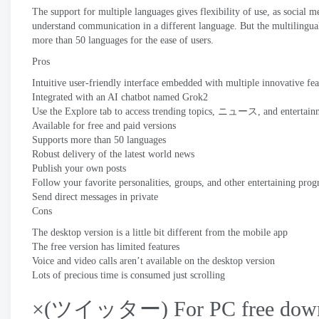
The support for multiple languages gives flexibility of use
,
as social m
understand communication in a different language
.
But the multilingua
more than
50
languages for the ease of users
.
Pros
Intuitive user-friendly interface embedded with multiple innovative fea
Integrated with an AI chatbot named Grok2
Use the Explore tab to access trending topics
, ニュース,
and entertain
Available for free and paid versions
Supports more than
50
languages
Robust delivery of the latest world news
Publish your own posts
Follow your favorite personalities
,
groups
,
and other entertaining pro
Send direct messages in private
Cons
The desktop version is a little bit different from the mobile app
The free version has limited features
Voice and video calls aren’t available on the desktop version
Lots of precious time is consumed just scrolling
×(ツイッター)
For PC free dow