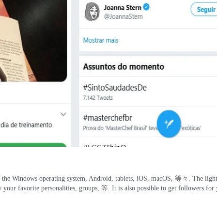
g the Windows operating system
,
Android
,
tablets
, iOS, macOS, 等々.
The ligh
 your favorite personalities
,
groups
, 等.
It is also possible to get followers fo