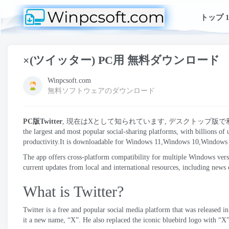
トップ 1
×(ツイッター) PC用 無料ダウンロード
Winpcsoft.com
無料ソフトウェアのダウンロード
PC版Twitter
, 現在はXとして知られています, デスクトップ版
the largest and most popular social-sharing platforms
,
with billions of
productivity.It is downloadable for Windows 11,Windows 10,Windows
The app offers cross-platform compatibility for multiple Windows vers
current updates from local and international resources
,
including news 
What is Twitter
?
Twitter is a free and popular social media platform that was released in
it a new name
,
“X”
.
He also replaced the iconic bluebird logo with “X