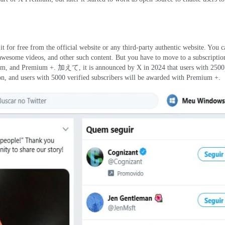
 for free from the official website or any third-party authentic website
.
You c
awesome videos
,
and other such content
.
But you have to move to a subscriptio
um
,
and Premium
+. 加えて,
it is announced by X in
2024
that users with
250
on
,
and users with
5000
verified subscribers will be awarded with Premium
+.