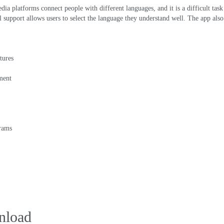
edia platforms connect people with different languages
,
and it is a difficult task
l support allows users to select the language they understand well
.
The app also
tures
ment
grams
nload