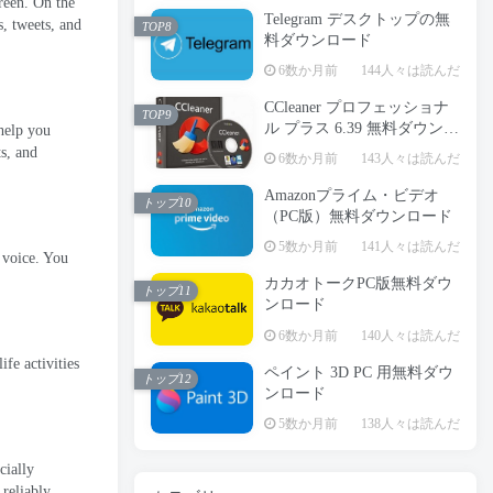
reen
.
On the
Telegram デスクトップの無
s
,
tweets
,
and
TOP8
料ダウンロード
6数か月前
144人々は読んだ
CCleaner プロフェッショナ
TOP9
ル プラス 6.39 無料ダウンロ
 help you
ード
ts
,
and
6数か月前
143人々は読んだ
Amazonプライム・ビデオ
トップ10
（PC版）無料ダウンロード
5数か月前
141人々は読んだ
 voice
.
You
カカオトークPC版無料ダウ
トップ11
ンロード
6数か月前
140人々は読んだ
ife activities
ペイント 3D PC 用無料ダウ
トップ12
ンロード
5数か月前
138人々は読んだ
cially
 reliably