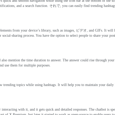
ers quick and smooth navigation while using the icon bar at the bottom of the sc
tifications
,
and a search function
. それで,
you can easily find trending hashtag
elements from your device’s library
,
such as images
, ビデオ,
and GIFs
.
It will
 social-sharing process
.
You have the option to select people to share your pos
 also mention the time duration to answer
.
The answer could rise through your
 and use them for multiple purposes
.
ew trending topics while using hashtags
.
It will help you to maintain your daily l
interacting with it
,
and it gets quick and detailed responses
.
The chatbot is spe
 part of X Premium
,
but later it started to work as open-source to enable users to