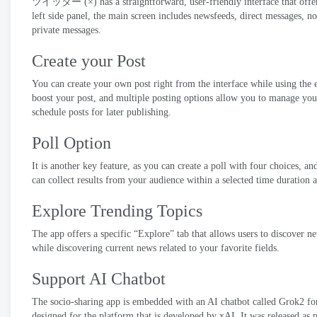
ツイッター (×)
has a straightforward
,
user-friendly interface that off
left side panel
,
the main screen includes newsfeeds
,
direct messages
,
no
private messages
.
Create your Post
You can create your own post right from the interface while using the 
boost your post
,
and multiple posting options allow you to manage your
schedule posts for later publishing
.
Poll Option
It is another key feature
,
as you can create a poll with four choices
,
and
can collect results from your audience within a selected time duration
Explore Trending Topics
The app offers a specific “Explore” tab that allows users to discover n
while discovering current news related to your favorite fields
.
Support AI Chatbot
The socio-sharing app is embedded with an AI chatbot called Grok2 for 
designed for the platform that is developed by xAI
.
It was released as