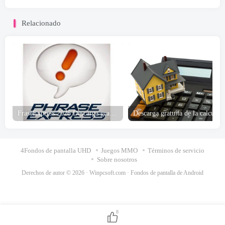
Relacionado
FraseExpress 2026 Descarga gratuita
4Fondos de pantalla UHD
Juegos MMO
Términos de servicio
Sobre nosotros
Derechos de autor © 2026 ·
Winpcsoft.com
·
Fondos de pantalla de Android
8