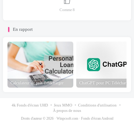
Comme
8
En rapport
Calculateur de prêt Télécharger
ChatG
4k Fonds d'écran UHD
Jeux MMO
Conditions d'utilisation
À propos de nous
Droits d'auteur © 2026 ·
Winpcsoft.com
·
Fonds d'écran Android