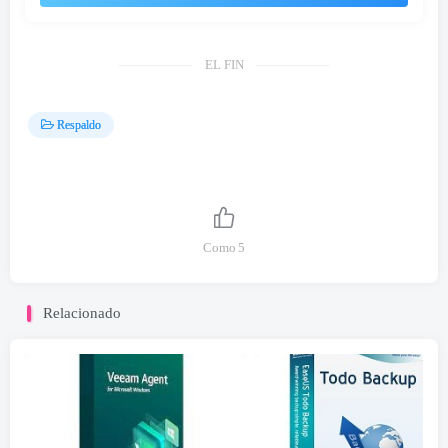
EL FIN
Respaldo
Como
5
Relacionado