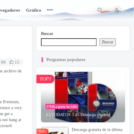
vegadores
Gráfico
Buscar
Buscar
Programas populares
99
15
un archivo de
TOP1
e Premium
,
2704La gente ha leído
erience a very
an get a
AUTODATOS 3.45 Descarga gratuita
s not hang at
crosoft
Descarga gratuita de la última
TOP2