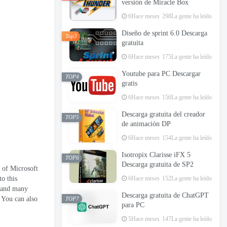
versión de Miracle Box
6Hace meses
298La gente ha leído
Diseño de sprint 6.0 Descarga
Top3
gratuita
6Hace meses
175La gente ha leído
Youtube para PC Descargar
TOP4
gratis
6Hace meses
156La gente ha leído
Descarga gratuita del creador
TOP5
de animación DP
6Hace meses
154La gente ha leído
Isotropix Clarisse iFX 5
TOP6
Descarga gratuita de SP2
n of Microsoft
to this
6Hace meses
152La gente ha leído
 and many
Descarga gratuita de ChatGPT
.
You can also
TOP7
para PC
5Hace meses
147La gente ha leído