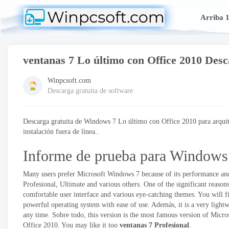
Arriba 
ventanas 7 Lo último con Office 2010 Desc
Winpcsoft.com
Descarga gratuita de software
Descarga gratuita de Windows 7 Lo último con Office 2010 para arquite
instalación fuera de línea..
Informe de prueba para Windows 
Many users prefer Microsoft Windows
7
because of its performance and
Profesional,
Ultimate and various others
.
One of the significant reaso
comfortable user interface and various eye-catching themes
.
You will f
powerful operating system with ease of use
. Además,
it is a very ligh
any time
. Sobre todo,
this version is the most famous version of Micro
Office
2010.
You may like it too
ventanas 7 Profesional
.