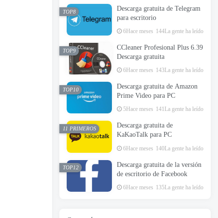
Descarga gratuita de Telegram
TOP8
para escritorio
6Hace meses
144La gente ha leído
CCleaner Profesional Plus 6.39
TOP9
Descarga gratuita
6Hace meses
143La gente ha leído
Descarga gratuita de Amazon
TOP10
Prime Video para PC
5Hace meses
141La gente ha leído
Descarga gratuita de
11 PRIMEROS
KaKaoTalk para PC
6Hace meses
140La gente ha leído
Descarga gratuita de la versión
TOP12
de escritorio de Facebook
6Hace meses
135La gente ha leído