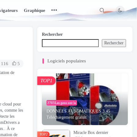
igateurs
Graphique
Rechercher
Rechercher
Logiciels populaires
116
5
lation de
TOP1
2705Les gens ont lu
re cloud pour
ues, comme les
DONNÉES AUTOMATIQUES 3.45
tecte les
Téléchargement gratuit
limDrivers a
ux.. À ce
Miracle Box dernier
mmation de
TOP2