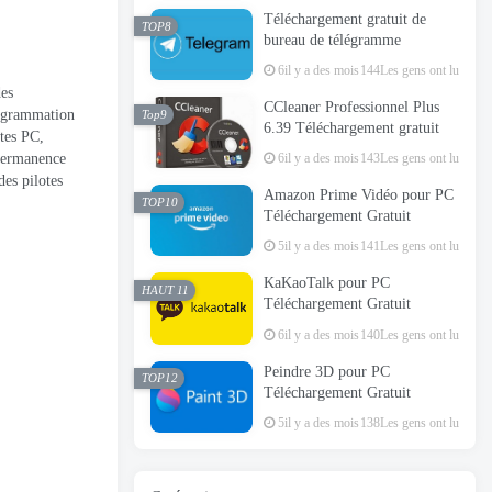
Téléchargement gratuit de
TOP8
bureau de télégramme
6il y a des mois
144Les gens ont lu
des
CCleaner Professionnel Plus
rogrammation
Top9
6.39 Téléchargement gratuit
otes PC,
 permanence
6il y a des mois
143Les gens ont lu
des pilotes
Amazon Prime Vidéo pour PC
TOP10
Téléchargement Gratuit
5il y a des mois
141Les gens ont lu
KaKaoTalk pour PC
HAUT 11
Téléchargement Gratuit
6il y a des mois
140Les gens ont lu
Peindre 3D pour PC
TOP12
Téléchargement Gratuit
5il y a des mois
138Les gens ont lu