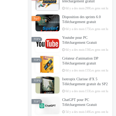
téléchargement gratuit
6il y a des mois
299Les gens ont lu
Disposition des sprints 6.0
Top3
Téléchargement gratuit
6il y a des mois
175Les gens ont lu
Youtube pour PC
TOP4
Téléchargement Gratuit
6il y a des mois
156Les gens ont lu
Créateur d'animation DP
TOP5
Téléchargement gratuit
6il y a des mois
155Les gens ont lu
Isotropix Clarisse iFX 5
TOP6
Téléchargement gratuit du SP2
6il y a des mois
153Les gens ont lu
ChatGPT pour PC
TOP7
Téléchargement Gratuit
5il y a des mois
149Les gens ont lu