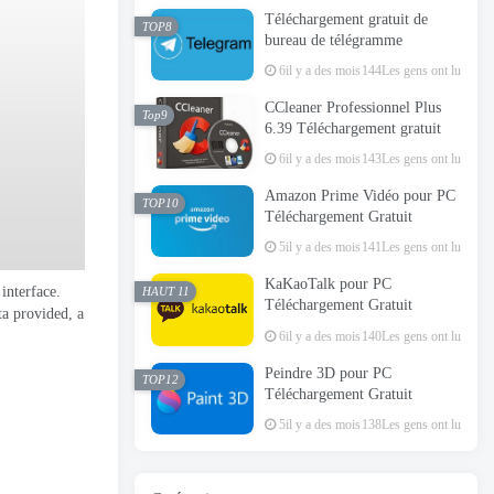
Téléchargement gratuit de
TOP8
bureau de télégramme
6il y a des mois
144Les gens ont lu
CCleaner Professionnel Plus
Top9
6.39 Téléchargement gratuit
6il y a des mois
143Les gens ont lu
Amazon Prime Vidéo pour PC
TOP10
Téléchargement Gratuit
5il y a des mois
141Les gens ont lu
KaKaoTalk pour PC
interface
.
HAUT 11
Téléchargement Gratuit
ta provided
,
a
6il y a des mois
140Les gens ont lu
Peindre 3D pour PC
TOP12
Téléchargement Gratuit
5il y a des mois
138Les gens ont lu