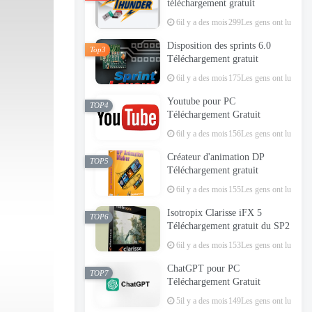
téléchargement gratuit
6il y a des mois
299Les gens ont lu
Disposition des sprints 6.0
Top3
Téléchargement gratuit
6il y a des mois
175Les gens ont lu
Youtube pour PC
TOP4
Téléchargement Gratuit
6il y a des mois
156Les gens ont lu
Créateur d'animation DP
TOP5
Téléchargement gratuit
6il y a des mois
155Les gens ont lu
Isotropix Clarisse iFX 5
TOP6
Téléchargement gratuit du SP2
6il y a des mois
153Les gens ont lu
ChatGPT pour PC
TOP7
Téléchargement Gratuit
5il y a des mois
149Les gens ont lu