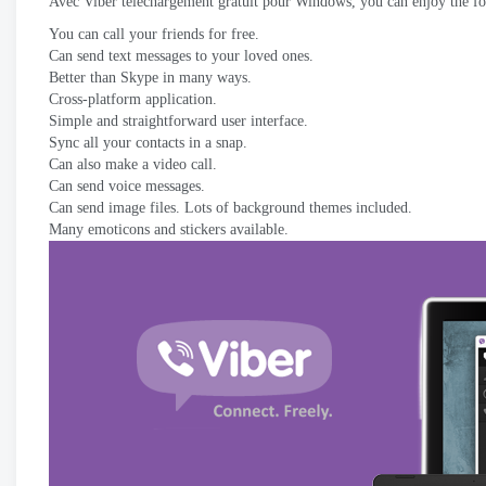
Avec Viber téléchargement gratuit pour Windows,
you can enjoy the fo
You can call your friends for free
.
Can send text messages to your loved ones
.
Better than Skype in many ways
.
Cross-platform application
.
Simple and straightforward user interface
.
Sync all your contacts in a snap
.
Can also make a video call
.
Can send voice messages
.
Can send image files
.
Lots of background themes included
.
Many emoticons and stickers available
.