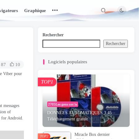
igateurs
Graphique
Rechercher
Rechercher
Logiciels populaires
87
10
de Viber pour
TOP1
2705Les gens ont lu
nt messages
ion of
DONNÉES AUTOMATIQUES 3.45
e for Android
.
Téléchargement gratuit
Miracle Box dernier
TOP2