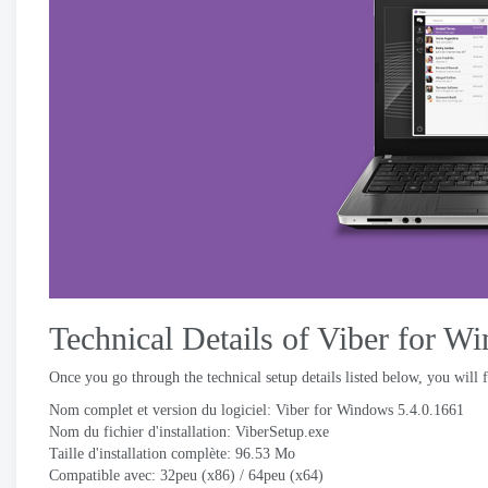
Technical Details of Viber for W
Once you go through the technical setup details listed below
,
you will 
Nom complet et version du logiciel:
Viber for Windows
5.4.0.1661
Nom du fichier d'installation:
ViberSetup.exe
Taille d'installation complète: 96.53 Mo
Compatible avec: 32peu (x86) / 64peu (x64)