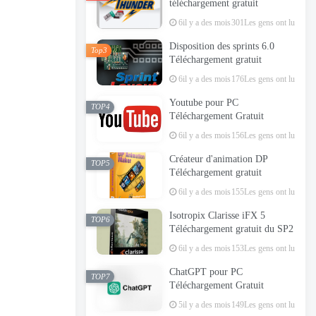
téléchargement gratuit
6il y a des mois
301Les gens ont lu
Disposition des sprints 6.0
Top3
Téléchargement gratuit
6il y a des mois
176Les gens ont lu
Youtube pour PC
TOP4
Téléchargement Gratuit
6il y a des mois
156Les gens ont lu
Créateur d'animation DP
TOP5
Téléchargement gratuit
6il y a des mois
155Les gens ont lu
Isotropix Clarisse iFX 5
TOP6
Téléchargement gratuit du SP2
6il y a des mois
153Les gens ont lu
ChatGPT pour PC
TOP7
Téléchargement Gratuit
5il y a des mois
149Les gens ont lu