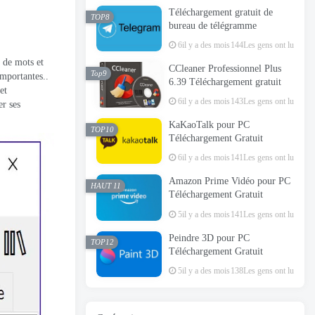
Téléchargement gratuit de
TOP8
bureau de télégramme
6il y a des mois
144Les gens ont lu
 de mots et
CCleaner Professionnel Plus
Top9
importantes..
6.39 Téléchargement gratuit
et
6il y a des mois
143Les gens ont lu
er ses
KaKaoTalk pour PC
TOP10
Téléchargement Gratuit
6il y a des mois
141Les gens ont lu
Amazon Prime Vidéo pour PC
HAUT 11
Téléchargement Gratuit
5il y a des mois
141Les gens ont lu
Peindre 3D pour PC
TOP12
Téléchargement Gratuit
5il y a des mois
138Les gens ont lu