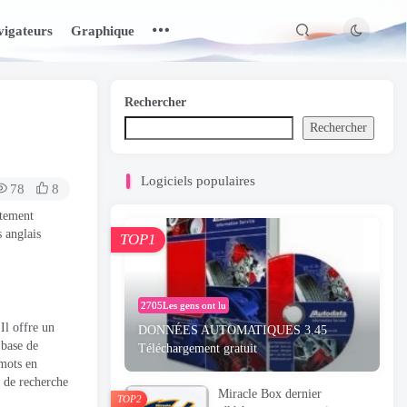
igateurs
Graphique
Rechercher
Rechercher
Logiciels populaires
78
8
ètement
 anglais
TOP1
2705Les gens ont lu
Il offre un
DONNÉES AUTOMATIQUES 3.45
 base de
Téléchargement gratuit
 mots en
n de recherche
Miracle Box dernier
TOP2