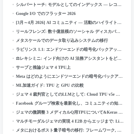
シルバートーチ: モデルとしてのインデックス — レコメンデーション システムの新しい検索パラダイム
Google I/O でのフラッター 2026
[3月～4月 2026] AI コミュニティ — 活動のハイライトと成果
リールフレンズ: 数十億規模のソーシャル ディスカバリーを構築する
メタスケールでのデータ取り込みシステムの移行
ラビリンス 1.1: エンドツーエンドの暗号化バックアップの信頼性をさらに高める
⚖️レキシミニ: インド向けの AI 法務アシスタントをどのように構築したか — ゼロから, TPU 上
サーブと推論ジェマ 4 TPU上
Meta はどのようにエンドツーエンドの暗号化バックアップを強化しているか
ML加速ガイド: TPU と GPU の比較
ジェマ 4 裁判官としてのLLMとして: Cloud TPU v5e での責任あるバッチ AI 評価
Facebook グループ検索を最新化し、コミュニティの知識の力を解き放つ
ジェマの微調整 3 メディカルQ用TPUについて&Keras と JAX を使用した
マルチモーダルジェマの実現 4 E2B からエッジまで: LiteRT-LM と Qualcomm QNN の詳細
メタにおけるポスト量子暗号の移行: フレームワーク, レッスン, とテイクアウト