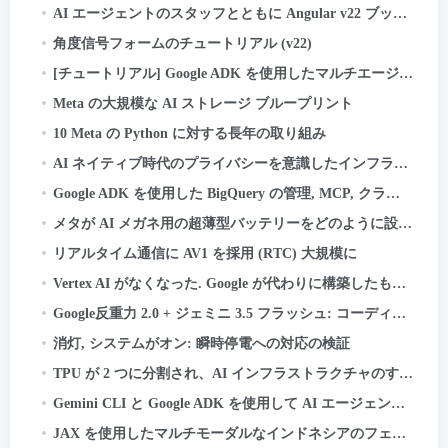
AI エージェントのスタッフとともに Angular v22 ブックのアップデートを発送しました. システムはこちら
角度信号フォームのチュートリアル (v22)
[チュートリアル] Google ADK を使用したマルチエージェント旅行プランナーの構築
Meta の大規模な AI ストレージ ブループリント
10 Meta の Python に対する長年の取り組み
AI ネイティブ時代のプライバシーを意識したインフラストラクチャ: 資産分類のケーススタディ
Google ADK を使用した BigQuery の管理, MCP, クラウドラン, ストリームライト, および OIDC 認証
メタが AI メガネ用の超薄型バッテリーをどのように設計したか
リアルタイム通信に AV1 を採用 (RTC) 大規模に
Vertex AI がなくなった. Google が代わりに構築したものは次のとおりです.
Google反重力 2.0 + ジェミニ 3.5 フラッシュ: コーディングする AI, テスト, そして船 - あなたなしで.
消灯, システムがオン: 瞬時停電への対応の検証
TPU が 2 つに分割され、AI インフラストラクチャのすべてが変わります
Gemini CLI と Google ADK を使用して AI エージェントを構築およびデプロイする方法: あ
JAX を使用したマルチモーダルなインドネシアのフェイクニュース検出器の構築, 亜麻, Cloud TPU 上の Keras Kinetic と