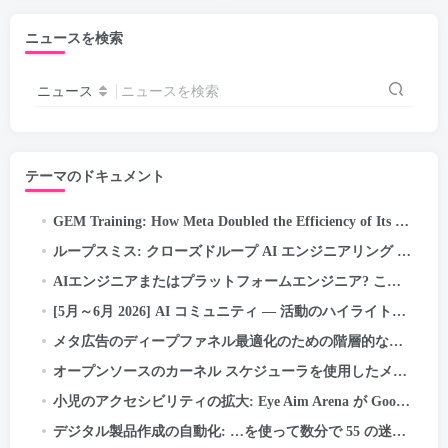
ニュースを検索
ニュース
ニュースを検索
テーマのドキュメント
GEM Training
:
How Meta Doubled the Efficiency of Its LLM-Scale Ads Foundation Model
ループスミス: クローズドループ AI エンジニアリング — 自己修正パイプラインの自律/目標実行…
AIエンジニアまたはプラットフォームエンジニア? この紛らわしい新しい役職問題を誰も説明していない (2026 ガイド)
[5月～6月 2026] AI コミュニティ — 活動のハイライトと成果
メタ広告のディープファネル最適化のための階層的な関心表現の探求
オープンソースのカーネル スケジューラを使用したメタ広告サービスの最新化
小児のアクセシビリティの拡大: Eye Aim Arena が Google WebAI エコシステムを活用する方法- LiteRT.js
デジタル製品作成の自動化: …を使って数分で 55 の迷路のキッズ アクティビティ ブックを作成した方法