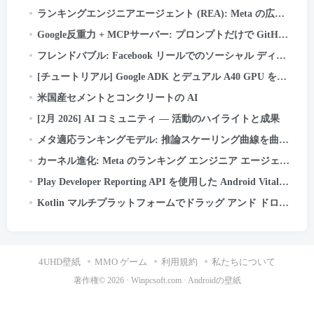
ランキングエンジニアエージェント (REA): Meta の広告ランキングの革新を加速する自律型 AI エージェント
Google反重力 + MCPサーバー: プロンプトだけで GitHub に接続してコードをプッシュする方法 (一部…
フレンドバブル: Facebook リールでのソーシャル ディスカバリの強化
[チュートリアル] Google ADK とデュアル A40 GPU を使用して Google の Gemma-4b をローカルで実行する
米国産セメントとコンクリートの AI
[2月 2026] AI コミュニティ — 活動のハイライトと成果
メタ適応ランキングモデル: 推論スケーリング曲線を曲げて広告用の LLM スケール モデルを提供する
カーネル進化: Meta のランキング エンジニア エージェントが AI インフラストラクチャを最適化する方法
Play Developer Reporting API を使用した Android Vitals のモニタリング
Kotlin マルチプラットフォームでドラッグ アンド ドロップを実装する方法
4UHD壁紙
MMO ゲーム
利用規約
私たちについて
著作権© 2026 ·
Winpcsoft.com
·
Androidの壁紙