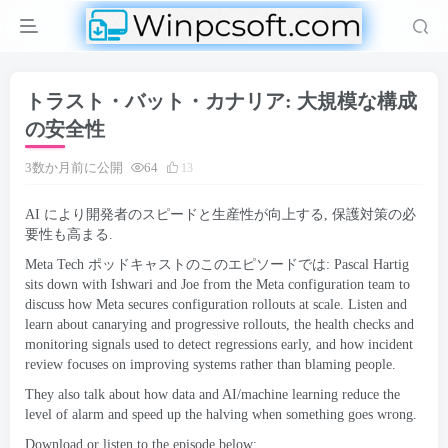
トラスト・バット・カナリア: 大規模な構成
の安全性
3数か月前に公開
64
13
AI により開発者のスピードと生産性が向上する, 保護対策の必
要性も高まる.
Meta Tech ポッドキャストのこのエピソードでは:
Pascal Hartig
sits down with Ishwari and Joe from the Meta configuration team to
discuss how Meta secures configuration rollouts at scale
.
Listen and
learn about canarying and progressive rollouts
,
the health checks and
monitoring signals used to detect regressions early
,
and how incident
review focuses on improving systems rather than blaming people
.
They also talk about how data and AI/machine learning reduce the
level of alarm and speed up the halving when something goes wrong
.
Download or listen to the episode below
: