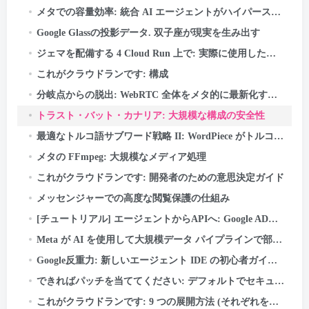
メタでの容量効率: 統合 AI エージェントがハイパースケールでパフォーマンスを最適化する方法
Google Glassの投影データ. 双子座が現実を生み出す
ジェマを配備する 4 Cloud Run 上で: 実際に使用した場合にのみお支払いください
これがクラウドランです: 構成
分岐点からの脱出: WebRTC 全体をメタ的に最新化する方法 50+ 使用例
トラスト・バット・カナリア: 大規模な構成の安全性
最適なトルコ語サブワード戦略 II: WordPiece がトルコ語の形態学から学んだこと
メタの FFmpeg: 大規模なメディア処理
これがクラウドランです: 開発者のための意思決定ガイド
メッセンジャーでの高度な閲覧保護の仕組み
[チュートリアル] エージェントからAPIへ: Google ADK を使用して本番環境に対応した AI システムを構築する & ファストAPI
Meta が AI を使用して大規模データ パイプラインで部族の知識をマッピングした方法
Google反重力: 新しいエージェント IDE の初心者ガイド (ステップバイステップ + 実際の使用例)
できればパッチを当ててください: デフォルトでセキュアな Android アプリ用の AI Codemods
これがクラウドランです: 9 つの展開方法 (それぞれをいつ使用するか)