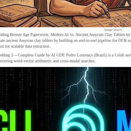
image source
oding Bronze Age Paperwork
:
Modern AI vs
.
Ancient Assyrian Clay Tablets
by
slate ancient Assyrian clay tablets by building an end-to-end pipeline for OCR an
ni for scalable data extraction
.
dding 2 — Complete Guide
by AI GDE Pedro Lourenço
(
Brazil
)
is a Colab no
overing word-vector arithmetic and cross-modal searches
.