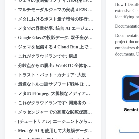
ジェマの微調整 3 メディカルQ用TPUについて&Keras と JAX を使用した
How I Distil
マルチモーダルジェマの実現 4 E2B からエッジまで: LiteRT-LM と Qualcomm QNN の詳細
extensive Gem
identifying p
メタにおけるポスト量子暗号の移行: フレームワーク, レッスン, とテイクアウト
Documentatio
メタでの容量効率: 統合 AI エージェントがハイパースケールでパフォーマンスを最適化する方法
Documentatio
Google Glassの投影データ. 双子座が現実を生み出す
project-docum
ジェマを配備する 4 Cloud Run 上で: 実際に使用した場合にのみお支払いください
emphasizes t
documents
,
U
これがクラウドランです: 構成
分岐点からの脱出: WebRTC 全体をメタ的に最新化する方法 50+ 使用例
トラスト・バット・カナリア: 大規模な構成の安全性
最適なトルコ語サブワード戦略 II: WordPiece がトルコ語の形態学から学んだこと
メタの FFmpeg: 大規模なメディア処理
これがクラウドランです: 開発者のための意思決定ガイド
メッセンジャーでの高度な閲覧保護の仕組み
[チュートリアル] エージェントからAPIへ: Google ADK を使用して本番環境に対応した AI システムを構築する & ファストAPI
Meta が AI を使用して大規模データ パイプラインで部族の知識をマッピングした方法