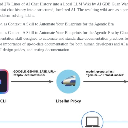
led 27k Lines of AI Chat History into a Local LLM Wiki
by AI GDE Guan Wa
ini chat history into a structured
,
localized AI
.
The resulting wiki acts as a pe
roblem-solving habits
.
n as Context
:
A Skill to Automate Your Blueprints for the Agentic Era
n as Context
:
A Skill to Automate Your Blueprints for the Agentic Era by Cl
entation skill designed to automate and standardize documentation practices fo
he importance of up-to-date documentation for both human developers and AI a
I design guides
,
and testing documentation
.