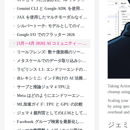
Gemini CLI と Google ADK を使用して AI エージェントを構築およびデプロイする方法: あ
JAX を使用したマルチモーダルなインドネシアのフェイクニュース検出器の構築, 亜麻, Cloud TPU 上の Keras Kinetic と
シルバートーチ: モデルとしてのインデックス — レコメンデーション システムの新しい検索パラダイム
Google I/O でのフラッター 2026
[3月～4月 2026] AI コミュニティ — 活動のハイライトと成果
リールフレンズ: 数十億規模のソーシャル ディスカバリーを構築する
メタスケールでのデータ取り込みシステムの移行
ラビリンス 1.1: エンドツーエンドの暗号化バックアップの信頼性をさらに高める
⚖️レキシミニ: インド向けの AI 法務アシスタントをどのように構築したか — ゼロから, TPU 上
Taking Actio
サーブと推論ジェマ 4 TPU上
cleanup using
Meta はどのようにエンドツーエンドの暗号化バックアップを強化しているか
Scaling your 
ML加速ガイド: TPU と GPU の比較
by using spec
overhead and 
ジェマ 4 裁判官としてのLLMとして: Cloud TPU v5e での責任あるバッチ AI 評価
Facebook グループ検索を最新化し、コミュニティの知識の力を解き放つ
ジェミニ