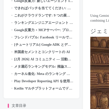
Google反重力: 新しいエージェント IDE の初心者ガイド (ステップバイステップ + 実際の使用例)
できればパッチを当ててください: デフォルトでセキュアな Android アプリ用の AI Codemods
これがクラウドランです: 9 つの展開方法 (それぞれをいつ使用するか)
Using Gemin
combining L
ランキングエンジニアエージェント (REA): Meta の広告ランキングの革新を加速する自律型 AI エージェント
ジェミ
Google反重力 + MCPサーバー: プロンプトだけで GitHub に接続してコードをプッシュする方法 (一部…
フレンドバブル: Facebook リールでのソーシャル ディスカバリの強化
[チュートリアル] Google ADK とデュアル A40 GPU を使用して Google の Gemma-4b をローカルで実行する
米国産セメントとコンクリートの AI
[2月 2026] AI コミュニティ — 活動のハイライトと成果
メタ適応ランキングモデル: 推論スケーリング曲線を曲げて広告用の LLM スケール モデルを提供する
カーネル進化: Meta のランキング エンジニア エージェントが AI インフラストラクチャを最適化する方法
Play Developer Reporting API を使用した Android Vitals のモニタリング
Kotlin マルチプラットフォームでドラッグ アンド ドロップを実装する方法
文章目录