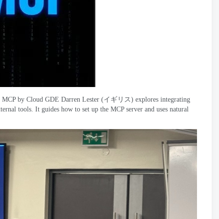
th MCP by Cloud GDE Darren Lester
(イギリス)
explores integrating
ernal tools
.
It guides how to set up the MCP server and uses natural