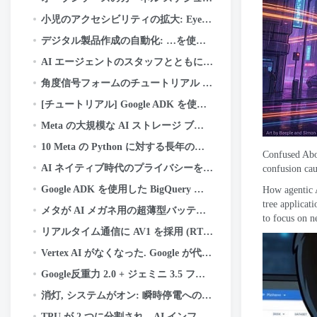
小児のアクセシビリティの拡大: Eye Aim Arena が Google WebAI エコシステムを活用する方法- LiteRT.js
デジタル製品作成の自動化: …を使って数分で 55 の迷路のキッズ アクティビティ ブックを作成した方法
AI エージェントのスタッフとともに Angular v22 ブックのアップデートを発送しました. システムはこちら
角度信号フォームのチュートリアル (v22)
[チュートリアル] Google ADK を使用したマルチエージェント旅行プランナーの構築
Meta の大規模な AI ストレージ ブループリント
10 Meta の Python に対する長年の取り組み
Confused Abo
AI ネイティブ時代のプライバシーを意識したインフラストラクチャ: 資産分類のケーススタディ
confusion cau
Google ADK を使用した BigQuery の管理, MCP, クラウドラン, ストリームライト, および OIDC 認証
How agentic A
tree applicat
メタが AI メガネ用の超薄型バッテリーをどのように設計したか
to focus on 
リアルタイム通信に AV1 を採用 (RTC) 大規模に
Vertex AI がなくなった. Google が代わりに構築したものは次のとおりです.
Google反重力 2.0 + ジェミニ 3.5 フラッシュ: コーディングする AI, テスト, そして船 - あなたなしで.
消灯, システムがオン: 瞬時停電への対応の検証
TPU が 2 つに分割され、AI インフラストラクチャのすべてが変わります