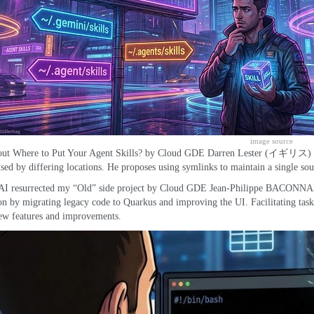
image source
ut Where to Put Your Agent Skills
?
by Cloud GDE Darren Lester
(イギリス)
sed by differing locations
.
He proposes using symlinks to maintain a single sourc
I resurrected my “Old” side project
by Cloud GDE Jean-Philippe BACONNA
ion by migrating legacy code to Quarkus and improving the UI
.
Facilitating ta
new features and improvements
.