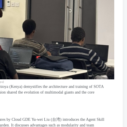
ya
)
hioya
(
Kenya
)
demystifies the architecture and training of SOTA
sion shared the evolution of multimodal giants and the core
tures by Cloud GDE Yu-wei Liu
(台湾)
introduces the Agent Skill
burden
.
It discusses advantages such as modularity and team