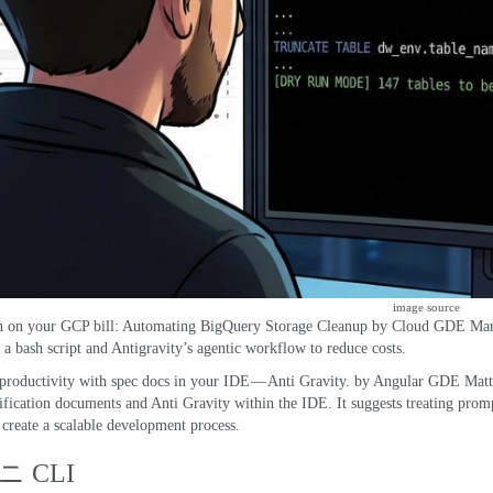
image source
n on your GCP bill
:
Automating BigQuery Storage Cleanup
by Cloud GDE Mar
 a bash script and Antigravity’s agentic workflow to reduce costs
.
productivity with spec docs in your IDE — Anti Gravity
.
by Angular GDE Matt
ification documents and Anti Gravity within the IDE
.
It suggests treating pro
create a scalable development process
.
 CLI