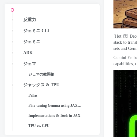
反重力
ジェミニ CLI
[
Hot 👏
]
Dec
ジェミニ
stack to tran
sets and Gemi
ADK
Gemini Embe
capabilities
,
c
ジェマ
ジェマの微調整
ジャックス & TPU
Pallas
Fine-tuning Gemma using JAX and TPU
Implementations & Tools in JAX
TPU vs. GPU
Keras