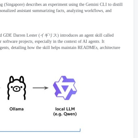
ng
(
Singapore
)
describes an experiment using the Gemini CLI to distill
rsonalized assistant summarizing facts
,
analyzing workflows
,
and
oud GDE Darren Lester
(イギリス)
introduces an agent skill called
r software projects
,
especially in the context of AI agents
.
It
gents
,
detailing how the skill helps maintain READMEs
,
architecture