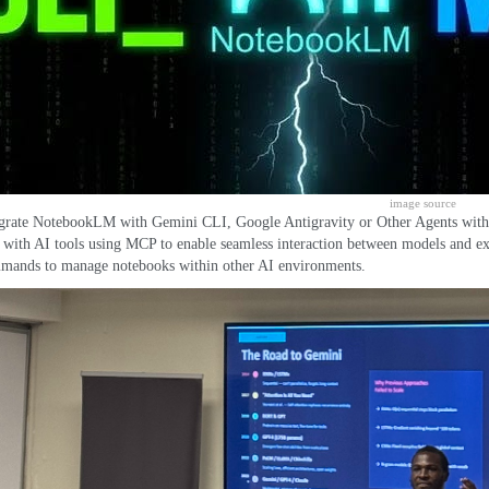
image source
egrate NotebookLM with Gemini CLI
,
Google Antigravity or Other Agents wi
ith AI tools using MCP to enable seamless interaction between models and ext
mands to manage notebooks within other AI environments
.