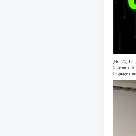
On-device ML
Cloud
ML Research
[
Hot 👏
]
Int
NotebookLM w
language com