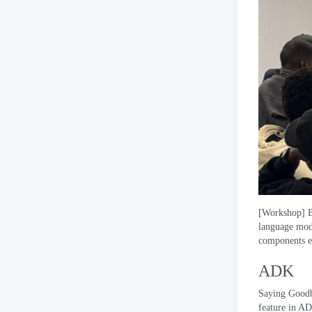
[
Workshop
]
language mod
components e
ADK
Saying Goodb
feature in A