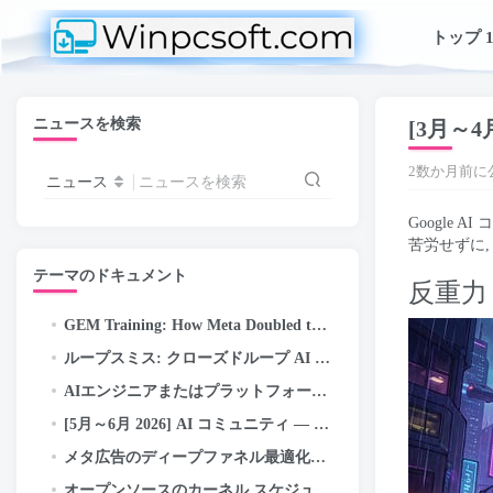
トップ 1
ニュースを検索
[3月～4
2数か月前に
ニュース
ニュースを検索
Google
苦労せずに
テーマのドキュメント
反重力
GEM Training
:
How Meta Doubled the Efficiency of Its LLM-Scale Ads Foundation Model
ループスミス: クローズドループ AI エンジニアリング — 自己修正パイプラインの自律/目標実行…
AIエンジニアまたはプラットフォームエンジニア? この紛らわしい新しい役職問題を誰も説明していない (2026 ガイド)
[5月～6月 2026] AI コミュニティ — 活動のハイライトと成果
メタ広告のディープファネル最適化のための階層的な関心表現の探求
オープンソースのカーネル スケジューラを使用したメタ広告サービスの最新化