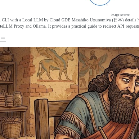
image source
i CLI with a Local LLM
by Cloud GDE Masahiko Utsunomiya
(日本)
details
iteLLM Proxy and Ollama
.
It provides a practical guide to redirect API request
ニ