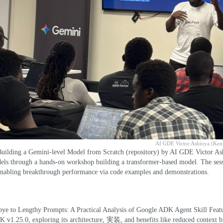
AI GDE Victor Ashioya
(
Ken
Building a Gemini-level Model from Scratch
(
repository
)
by AI GDE Victor As
els through a hands-on workshop building a transformer-based model
.
The ses
nabling breakthrough performance via code examples and demonstrations
.
ye to Lengthy Prompts
:
A Practical Analysis of Google ADK Agent Skill Fea
DK v1.25.0
,
exploring its architecture
, 実装,
and benefits like reduced context 