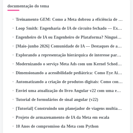
documentação do tema
Treinamento GEM: Como a Meta dobrou a eficiência de seu modelo LLM-Scale Ads Foundation
Loop Smith: Engenharia de IA de circuito fechado — Execução autônoma/de meta para pipelines autocorretivos em…
Engenheiro de IA ou Engenheiro de Plataforma? Ninguém explica esse novo problema confuso de cargo (2026 Guia)
[Maio-junho 2026] Comunidade de IA — Destaques de atividades e conquistas
Explorando a representação hierárquica de interesse para otimização de funil profundo de meta anúncios
Modernizando o serviço Meta Ads com um Kernel Scheduler de código aberto
Dimensionando a acessibilidade pediátrica: Como Eye Aim Arena aproveita o ecossistema Google WebAI- LiteRT.js
Automatizando a criação de produtos digitais: Como construí um livro de atividades infantis com 55 labirintos em minutos usando…
Enviei uma atualização do livro Angular v22 com uma equipe de agentes de IA. Aqui está o sistema
Tutorial de formulários de sinal angular (v22)
[Tutorial] Construindo um planejador de viagens multiagente com Google ADK
Projeto de armazenamento de IA da Meta em escala
10 Anos de compromisso da Meta com Python