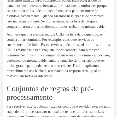
fizéssemos hash de URLs completos, poderíamos esperar que os
tamanhos dos intervalos fossem aproximadamente uniformes porque
cada entrada da lista de bloqueio é mapeada para um intervalo
pseudo-aleatoriamente. Quando fazemos hash apenas de domínios,
isso não é mais o caso. Se muitas entradas da lista de bloqueio
compartilharem o mesmo domínio, todos acabam no mesmo balde.
Acontece que, na prática, muitos URLs da lista de bloqueio
fazer
compartilhar domínios. Por exemplo, considere serviços de
encurtamento de links: Esses serviços podem hospedar muitos, muitos
URLs (malicioso e benigno) que todos compartilham o mesmo
domínio. Se muitos links compartilham o mesmo domínio e, por isso,
pertencem ao mesmo balde, então o tamanho do intervalo pode ser
muito grande para poder retornar ao cliente. E como aplicamos
preenchimento aos buckets, o tamanho da resposta seria igual ao
máximo em todos os intervalos!
Conjuntos de regras de pré-
processamento
Para resolver este problema, fazemos com que o servidor execute uma
etapa de pré-processamento na qual ele tenta equilibrar os buckets
gerando um “conjunto de regras”: um conjunto de operações para