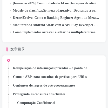
[fevereiro 2026] Comunidade de IA — Destaques de atividades e conquistas
Modelo de classificação meta adaptativa: Dobrando a curva de escala de inferência para servir modelos em escala LLM para anúncios
KernelEvolve: Como o Ranking Engineer Agent da Meta otimiza a infraestrutura de IA
Monitorando Android Vitals com a API Play Developer Reporting
Como implementar arrastar e soltar na multiplataforma Kotlin
文章目录
Recuperação de informações privadas – o ponto de partida para ABP
Como o ABP trata consultas de prefixo para URLs
Conjuntos de regras de pré-processamento
Protegendo as consultas dos clientes
Computação Confidencial