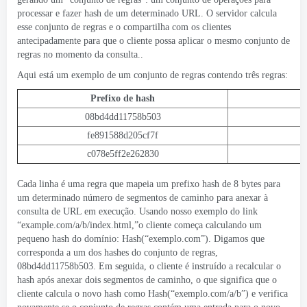
processar e fazer hash de um determinado URL. O servidor calcula
esse conjunto de regras e o compartilha com os clientes
antecipadamente para que o cliente possa aplicar o mesmo conjunto de
regras no momento da consulta..
Aqui está um exemplo de um conjunto de regras contendo três regras:
Prefixo de hash
08bd4dd11758b503
fe891588d205cf7f
c078e5ff2e262830
Cada linha é uma regra que mapeia um prefixo hash de 8 bytes para
um determinado número de segmentos de caminho para anexar à
consulta de URL em execução. Usando nosso exemplo do link
“example.com/a/b/index.html,”o cliente começa calculando um
pequeno hash do domínio: Hash(“exemplo.com”). Digamos que
corresponda a um dos hashes do conjunto de regras,
08bd4dd11758b503
. Em seguida, o cliente é instruído a recalcular o
hash após anexar dois segmentos de caminho, o que significa que o
cliente calcula o novo hash como Hash(“exemplo.com/a/b”) e verifica