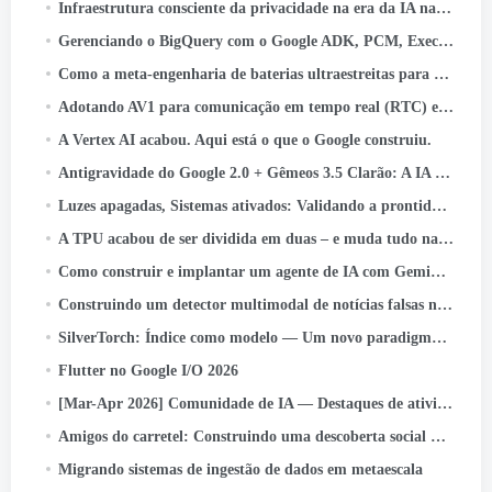
Infraestrutura consciente da privacidade na era da IA ​​nativa: Um estudo de caso de classificação de ativos
Gerenciando o BigQuery com o Google ADK, PCM, Execução na nuvem, Streamlit, e autenticação OIDC
Como a meta-engenharia de baterias ultraestreitas para óculos AI
Adotando AV1 para comunicação em tempo real (RTC) em escala
A Vertex AI acabou. Aqui está o que o Google construiu.
Antigravidade do Google 2.0 + Gêmeos 3.5 Clarão: A IA que codifica, Testes, e navios - sem você.
Luzes apagadas, Sistemas ativados: Validando a prontidão para perda instantânea de energia
A TPU acabou de ser dividida em duas – e muda tudo na infraestrutura de IA
Como construir e implantar um agente de IA com Gemini CLI e Google ADK: UM
Construindo um detector multimodal de notícias falsas na Indonésia com JAX, Linho, e Keras Kinetic no Cloud TPU
SilverTorch: Índice como modelo — Um novo paradigma de recuperação para sistemas de recomendação
Flutter no Google I/O 2026
[Mar-Apr 2026] Comunidade de IA — Destaques de atividades e conquistas
Amigos do carretel: Construindo uma descoberta social que chega a bilhões
Migrando sistemas de ingestão de dados em metaescala