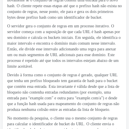
novamente se o conjunto de regras contém uma entrada para o novo
hash. O cliente repete essas etapas até que o prefixo hash não exista no
conjunto de regras, nesse ponto, ele para e gera os dois primeiros
bytes desse prefixo hash como um identificador de bucket.
O servidor gera o conjunto de regras em um processo iterativo. O
servidor começa com a suposição de que cada URL é hash apenas por
seu domínio e calcula os buckets iniciais. Em seguida, ele identifica o
maior intervalo e encontra o domínio mais comum nesse intervalo.
Então, ele divide esse intervalo adicionando uma regra para anexar
um ou mais segmentos de URL adicionais para esse domínio. Este
processo é repetido até que todos os intervalos estejam abaixo de um
limite aceitável.
Devido à forma como o conjunto de regras é gerado, qualquer URL
que tenha um prefixo bloqueado tem garantia de hash para o bucket
que contém essa entrada. Esta invariante é válida desde que a lista de
bloqueio não contenha entradas redundantes (por exemplo, uma
entrada para “example.com” e outra para “example.com/a”) e desde
que a função hash usada para mapeamento do conjunto de regras não
produza nenhuma colisão entre as entradas da lista de bloqueio.
No momento da pesquisa, o cliente usa o mesmo conjunto de regras
para calcular o identificador de bucket do URL. O cliente envia o