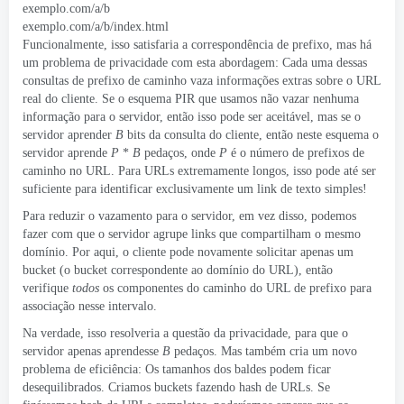
exemplo.com/a/b
exemplo.com/a/b/index.html
Funcionalmente, isso satisfaria a correspondência de prefixo, mas há
um problema de privacidade com esta abordagem: Cada uma dessas
consultas de prefixo de caminho vaza informações extras sobre o URL
real do cliente. Se o esquema PIR que usamos não vazar nenhuma
informação para o servidor, então isso pode ser aceitável, mas se o
servidor aprender
B
bits da consulta do cliente, então neste esquema o
servidor aprende
P
*
B
pedaços, onde
P
é o número de prefixos de
caminho no URL. Para URLs extremamente longos, isso pode até ser
suficiente para identificar exclusivamente um link de texto simples!
Para reduzir o vazamento para o servidor, em vez disso, podemos
fazer com que o servidor agrupe links que compartilham o mesmo
domínio. Por aqui, o cliente pode novamente solicitar apenas um
bucket (o bucket correspondente ao domínio do URL), então
verifique
todos
os componentes do caminho do URL de prefixo para
associação nesse intervalo.
Na verdade, isso resolveria a questão da privacidade, para que o
servidor apenas aprendesse
B
pedaços. Mas também cria um novo
problema de eficiência: Os tamanhos dos baldes podem ficar
desequilibrados. Criamos buckets fazendo hash de URLs. Se