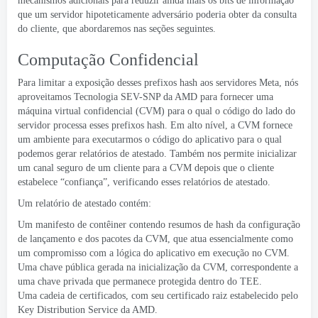
mecanismos adicionais para reduzir ainda mais os bits de informação
que um servidor hipoteticamente adversário poderia obter da consulta
do cliente, que abordaremos nas seções seguintes.
Computação Confidencial
Para limitar a exposição desses prefixos hash aos servidores Meta, nós
aproveitamos
Tecnologia SEV-SNP da AMD
para fornecer uma
máquina virtual confidencial (CVM) para o qual o código do lado do
servidor processa esses prefixos hash. Em alto nível, a CVM fornece
um ambiente para executarmos o código do aplicativo para o qual
podemos gerar relatórios de atestado. Também nos permite inicializar
um canal seguro de um cliente para a CVM depois que o cliente
estabelece “confiança”, verificando esses relatórios de atestado.
Um relatório de atestado contém:
Um manifesto de contêiner contendo resumos de hash da configuração
de lançamento e dos pacotes da CVM, que atua essencialmente como
um compromisso com a lógica do aplicativo em execução no CVM.
Uma chave pública gerada na inicialização da CVM, correspondente a
uma chave privada que permanece protegida dentro do TEE.
Uma cadeia de certificados, com seu certificado raiz estabelecido pelo
Key Distribution Service da AMD.