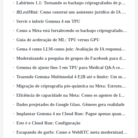
Labirinto 1.1: Tornando os backups criptografados de ponta a ponta ainda mais confiáveis
⚖️LexiMini: Como construí um assistente jurídico de IA para a Índia - do zero, em uma TPU
Servir e inferir Gemma 4 em TPU
Como a Meta está fortalecendo os backups criptografados de ponta a ponta
Guia de aceleração de ML: TPU versus GPU
Gema 4 como LLM-como-juiz: Avaliação de IA responsável em lote no Cloud TPU v5e
Modernizando a pesquisa de grupos do Facebook para desbloquear o poder do conhecimento da comunidade
Gemma de ajuste fino 3 em TPU para Medical Q&A com Keras e JAX
Trazendo Gemma Multimodal 4 E2B até o limite: Um mergulho profundo no LiteRT-LM e no Qualcomm QNN
Migração de criptografia pós-quântica na Meta: Estrutura, Lições, e Conclusões
Eficiência de capacidade na Meta: Como os agentes de IA unificados otimizam o desempenho em hiperescala
Dados projetados do Google Glass. Gêmeos gera realidade
Implantar Gemma 4 no Cloud Run: Pague apenas quando realmente usar
Este é o Cloud Run: Configuração
Escapando do garfo: Como o WebRTC meta modernizado 50+ Casos de uso