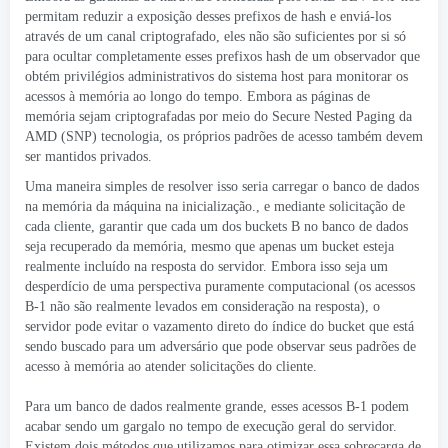
permitam reduzir a exposição desses prefixos de hash e enviá-los
através de um canal criptografado, eles não são suficientes por si só
para ocultar completamente esses prefixos hash de um observador que
obtém privilégios administrativos do sistema host para monitorar os
acessos à memória ao longo do tempo. Embora as páginas de
memória sejam criptografadas por meio do Secure Nested Paging da
AMD (SNP) tecnologia, os próprios padrões de acesso também devem
ser mantidos privados.
Uma maneira simples de resolver isso seria carregar o banco de dados
na memória da máquina na inicialização., e mediante solicitação de
cada cliente, garantir que cada um dos buckets B no banco de dados
seja recuperado da memória, mesmo que apenas um bucket esteja
realmente incluído na resposta do servidor. Embora isso seja um
desperdício de uma perspectiva puramente computacional (os acessos
B-1 não são realmente levados em consideração na resposta), o
servidor pode evitar o vazamento direto do índice do bucket que está
sendo buscado para um adversário que pode observar seus padrões de
acesso à memória ao atender solicitações do cliente.
Para um banco de dados realmente grande, esses acessos B-1 podem
acabar sendo um gargalo no tempo de execução geral do servidor.
Existem dois métodos que utilizamos para otimizar essa sobrecarga de