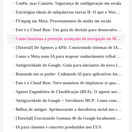
Confie, mas Canário: Segurança de configuração em escala
Estratégias ideais de subpalavras turcas II: O que o WordPiece aprende com a morfologia turca
FFmpeg em Meta: Processamento de mídia em escala
Este é o Cloud Run: Um guia de decisão para desenvolvedores
Como funciona a proteção avançada de navegação no Messenger
[Tutorial] De Agentes a APIs: Construindo sistemas de IA prontos para produção com o Google ADK & API rápida
Como a Meta usou IA para mapear conhecimento tribal em pipelines de dados em grande escala
Antigravidade do Google: Guia para iniciantes do novo IDE Agentic (Passo a passo + Caso de uso real)
Remende-me se puder: Codemods AI para aplicativos Android seguros por padrão
Este é o Cloud Run: Nove maneiras de implantar (e quando usar cada um)
Agente Engenheiro de Classificação (REA): O agente autônomo de IA acelerando a inovação na classificação de anúncios da Meta
Antigravidade do Google + Servidores MCP: Como conectar GitHub e enviar código com apenas um prompt (Papel…
Bolhas de amigos: Aprimorando a descoberta social nos carretéis do Facebook
[Tutorial] Executando Gemma-4b do Google localmente com Google ADK e GPUs A40 duplas
IA para cimento e concreto produzidos nos EUA