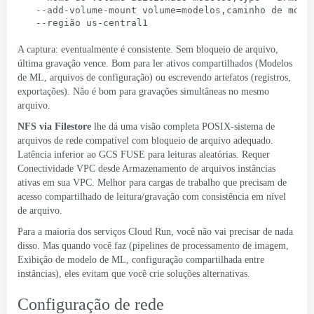
  --add-volume-mount volume=modelos,caminho de mont
  --região us-central1
A captura: eventualmente é consistente. Sem bloqueio de arquivo,
última gravação vence. Bom para ler ativos compartilhados (Modelos
de ML, arquivos de configuração) ou escrevendo artefatos (registros,
exportações). Não é bom para gravações simultâneas no mesmo
arquivo.
NFS via Filestore
lhe dá uma visão completa
POSIX
-sistema de
arquivos de rede compatível com bloqueio de arquivo adequado.
Latência inferior ao GCS FUSE para leituras aleatórias. Requer
Conectividade VPC
desde
Armazenamento de arquivos
instâncias
ativas em sua VPC. Melhor para cargas de trabalho que precisam de
acesso compartilhado de leitura/gravação com consistência em nível
de arquivo.
Para a maioria dos serviços Cloud Run, você não vai precisar de nada
disso. Mas quando você faz (pipelines de processamento de imagem,
Exibição de modelo de ML, configuração compartilhada entre
instâncias), eles evitam que você crie soluções alternativas.
Configuração de rede