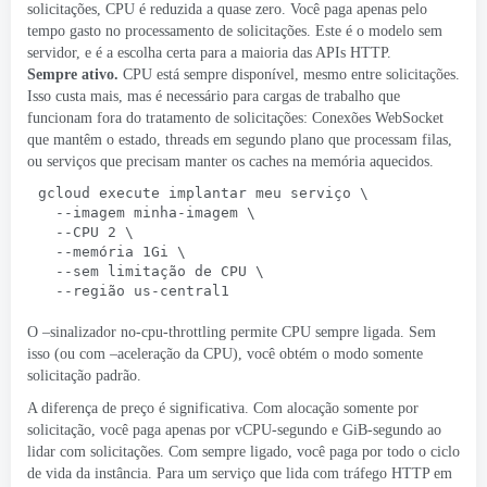
solicitações, CPU é reduzida a quase zero. Você paga apenas pelo
tempo gasto no processamento de solicitações. Este é o modelo sem
servidor, e é a escolha certa para a maioria das APIs HTTP.
Sempre ativo.
CPU está sempre disponível, mesmo entre solicitações.
Isso custa mais, mas é necessário para cargas de trabalho que
funcionam fora do tratamento de solicitações: Conexões WebSocket
que mantêm o estado, threads em segundo plano que processam filas,
ou serviços que precisam manter os caches na memória aquecidos.
gcloud execute implantar meu serviço \
  --imagem minha-imagem \
  --CPU 2 \
  --memória 1Gi \
  --sem limitação de CPU \
  --região us-central1
O –sinalizador no-cpu-throttling permite CPU sempre ligada. Sem
isso (ou com –aceleração da CPU), você obtém o modo somente
solicitação padrão.
A diferença de preço é significativa. Com alocação somente por
solicitação, você paga apenas por vCPU-segundo e GiB-segundo ao
lidar com solicitações. Com sempre ligado, você paga por todo o ciclo
de vida da instância. Para um serviço que lida com tráfego HTTP em