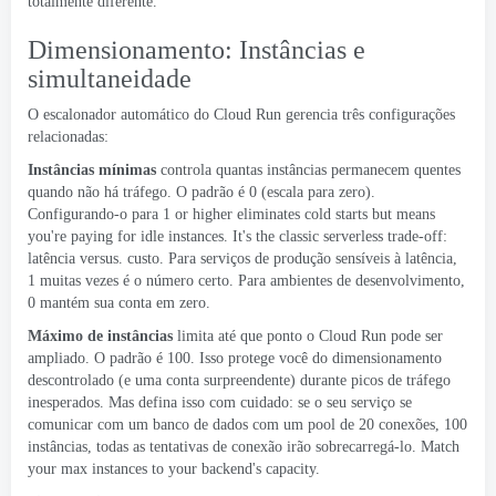
totalmente diferente.
Dimensionamento: Instâncias e
simultaneidade
O escalonador automático do Cloud Run gerencia três configurações
relacionadas:
Instâncias mínimas
controla quantas instâncias permanecem quentes
quando não há tráfego. O padrão é 0 (escala para zero).
Configurando-o para 1
or higher eliminates cold starts but means
you're paying for idle instances
.
It's the classic serverless trade-off
:
latência versus. custo. Para serviços de produção sensíveis à latência,
1 muitas vezes é o número certo. Para ambientes de desenvolvimento,
0 mantém sua conta em zero.
Máximo de instâncias
limita até que ponto o Cloud Run pode ser
ampliado. O padrão é 100. Isso protege você do dimensionamento
descontrolado (e uma conta surpreendente) durante picos de tráfego
inesperados. Mas defina isso com cuidado: se o seu serviço se
comunicar com um banco de dados com um pool de 20 conexões, 100
instâncias, todas as tentativas de conexão irão sobrecarregá-lo.
Match
your max instances to your backend's capacity
.