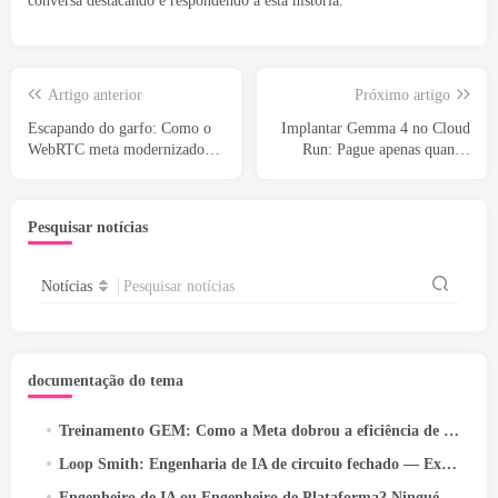
conversa destacando e respondendo a esta história.
Artigo anterior
Próximo artigo
Escapando do garfo: Como o
Implantar Gemma 4 no Cloud
WebRTC meta modernizado
Run: Pague apenas quando
50+ Casos de uso
realmente usar
Pesquisar notícias
Notícias
Pesquisar notícias
documentação do tema
Treinamento GEM: Como a Meta dobrou a eficiência de seu modelo LLM-Scale Ads Foundation
Loop Smith: Engenharia de IA de circuito fechado — Execução autônoma/de meta para pipelines autocorretivos em…
Engenheiro de IA ou Engenheiro de Plataforma? Ninguém explica esse novo problema confuso de cargo (2026 Guia)