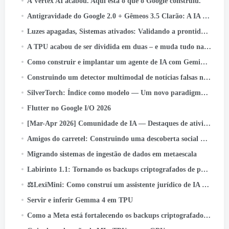
A Vertex AI acabou. Aqui está o que o Google construiu.
Antigravidade do Google 2.0 + Gêmeos 3.5 Clarão: A IA que codifica, Testes, e navios - sem você.
Luzes apagadas, Sistemas ativados: Validando a prontidão para perda instantânea de energia
A TPU acabou de ser dividida em duas – e muda tudo na infraestrutura de IA
Como construir e implantar um agente de IA com Gemini CLI e Google ADK: UM
Construindo um detector multimodal de notícias falsas na Indonésia com JAX, Linho, e Keras Kinetic no Cloud TPU
SilverTorch: Índice como modelo — Um novo paradigma de recuperação para sistemas de recomendação
Flutter no Google I/O 2026
[Mar-Apr 2026] Comunidade de IA — Destaques de atividades e conquistas
Amigos do carretel: Construindo uma descoberta social que chega a bilhões
Migrando sistemas de ingestão de dados em metaescala
Labirinto 1.1: Tornando os backups criptografados de ponta a ponta ainda mais confiáveis
⚖️LexiMini: Como construí um assistente jurídico de IA para a Índia - do zero, em uma TPU
Servir e inferir Gemma 4 em TPU
Como a Meta está fortalecendo os backups criptografados de ponta a ponta