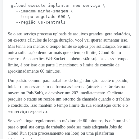
gcloud execute implantar meu serviço \
  --imagem minha-imagem \
  --tempo esgotado 600 \
  --região us-central1
Se o seu serviço processa uploads de arquivos grandes, gera relatórios,
ou executa cálculos de longa duração, você vai querer aumentar isso.
Mas tenha em mente: o tempo limite se aplica por solicitação. Se uma
única solicitação demorar mais que o tempo limite, Cloud Run o
encerra. As conexões WebSocket também estão sujeitas a esse tempo
limite, é por isso que parte 1 mencionou o limite de conexão de
aproximadamente 60 minutos.
Um padrão comum para trabalhos de longa duração: aceite o pedido,
iniciar o processamento de forma assíncrona (através de
Tarefas na
nuvem
ou
Pub/Sub
), e devolver um 202 imediatamente. O cliente
pesquisa o status ou recebe um retorno de chamada quando o trabalho
é concluído. Isso mantém o tempo limite da sua solicitação curto e o
seu serviço responsivo.
Se você atinge regularmente o máximo de 60 minutos, isso é um sinal
para o qual sua carga de trabalho pode ser mais adequada
Jobs do
Cloud Run
(para processamento em lote) ou uma plataforma