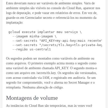
Estes deveriam
nunca
ser variáveis ​​de ambiente simples. Varis de
ambiente simples são visíveis no console do Cloud Run, aparecer nos
logs de depuração, e pode vazar em relatórios de erros. Em vez de,
guarde-os em
Gerenciador secreto
e referenciá-los no momento da
implantação:
gcloud execute implantar meu serviço \
  --imagem minha-imagem \
  --
set-secrets "API_KEY=my-api-key
:mais recente" \
  --
set-secrets "/secrets/tls.key=tls-private-key
:m
  --região us-central1
Os segredos podem ser montados como variáveis ​​de ambiente ou
como arquivos. O primeiro exemplo acima monta o segredo como
uma variável de ambiente chamada API_KEY. O segundo monta-o
como um arquivo em /secrets/tls.key. Os segredos são versionados,
com acesso controlado via IAM, e registrado em auditoria. Se um
segredo for comprometido, você o alterna no Secret Manager e o
reimplanta. Nenhuma alteração de código.
Montagens de volume
As instâncias do Cloud Run são temporárias, mas às vezes você