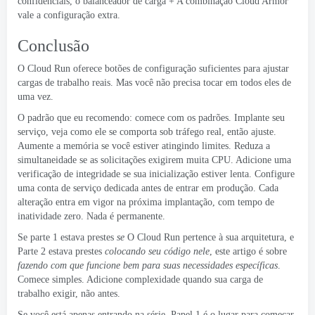
confidenciais, o balanceador de carga + A combinação Cloud Armor
vale a configuração extra.
Conclusão
O Cloud Run oferece botões de configuração suficientes para ajustar
cargas de trabalho reais. Mas você não precisa tocar em todos eles de
uma vez.
O padrão que eu recomendo: comece com os padrões. Implante seu
serviço, veja como ele se comporta sob tráfego real, então ajuste.
Aumente a memória se você estiver atingindo limites. Reduza a
simultaneidade se as solicitações exigirem muita CPU. Adicione uma
verificação de integridade se sua inicialização estiver lenta. Configure
uma conta de serviço dedicada antes de entrar em produção. Cada
alteração entra em vigor na próxima implantação, com tempo de
inatividade zero. Nada é permanente.
Se parte 1 estava prestes
se
O Cloud Run pertence à sua arquitetura, e
Parte 2 estava prestes
colocando seu código nele
, este artigo é sobre
fazendo com que funcione bem para suas necessidades específicas
.
Comece simples. Adicione complexidade quando sua carga de
trabalho exigir, não antes.
Se você está apenas entrando na série, Papel 1 é o lugar para começar.