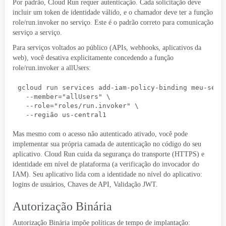
Por padrão, Cloud Run requer autenticação. Cada solicitação deve
incluir um token de identidade válido, e o chamador deve ter a função
role/run.invoker no serviço. Este é o padrão correto para comunicação
serviço a serviço.
Para serviços voltados ao público (APIs, webhooks, aplicativos da
web), você desativa explicitamente concedendo a função
role/run.invoker a allUsers:
gcloud run services add-iam-policy-binding meu-serv
  --
member="allUsers
" \
  --
role="roles/run.invoker
" \
  --região us-central1
Mas mesmo com o acesso não autenticado ativado, você pode
implementar sua própria camada de autenticação no código do seu
aplicativo. Cloud Run cuida da segurança do transporte (HTTPS) e
identidade em nível de plataforma (a verificação do invocador do
IAM). Seu aplicativo lida com a identidade no nível do aplicativo:
logins de usuários, Chaves de API, Validação JWT.
Autorização Binária
Autorização Binária
impõe políticas de tempo de implantação: