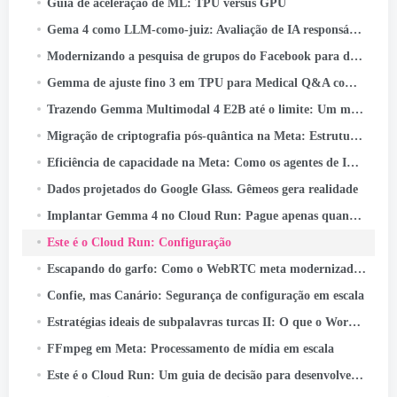
Guia de aceleração de ML: TPU versus GPU
Gema 4 como LLM-como-juiz: Avaliação de IA responsável em lote no Cloud TPU v5e
Modernizando a pesquisa de grupos do Facebook para desbloquear o poder do conhecimento da comunidade
Gemma de ajuste fino 3 em TPU para Medical Q&A com Keras e JAX
Trazendo Gemma Multimodal 4 E2B até o limite: Um mergulho profundo no LiteRT-LM e no Qualcomm QNN
Migração de criptografia pós-quântica na Meta: Estrutura, Lições, e Conclusões
Eficiência de capacidade na Meta: Como os agentes de IA unificados otimizam o desempenho em hiperescala
Dados projetados do Google Glass. Gêmeos gera realidade
Implantar Gemma 4 no Cloud Run: Pague apenas quando realmente usar
Este é o Cloud Run: Configuração
Escapando do garfo: Como o WebRTC meta modernizado 50+ Casos de uso
Confie, mas Canário: Segurança de configuração em escala
Estratégias ideais de subpalavras turcas II: O que o WordPiece aprende com a morfologia turca
FFmpeg em Meta: Processamento de mídia em escala
Este é o Cloud Run: Um guia de decisão para desenvolvedores