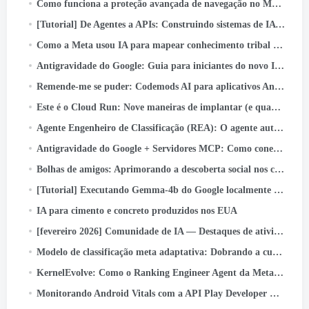
Como funciona a proteção avançada de navegação no Messenger
[Tutorial] De Agentes a APIs: Construindo sistemas de IA prontos para produção com o Google ADK & API rápida
Como a Meta usou IA para mapear conhecimento tribal em pipelines de dados em grande escala
Antigravidade do Google: Guia para iniciantes do novo IDE Agentic (Passo a passo + Caso de uso real)
Remende-me se puder: Codemods AI para aplicativos Android seguros por padrão
Este é o Cloud Run: Nove maneiras de implantar (e quando usar cada um)
Agente Engenheiro de Classificação (REA): O agente autônomo de IA acelerando a inovação na classificação de anúncios da Meta
Antigravidade do Google + Servidores MCP: Como conectar GitHub e enviar código com apenas um prompt (Papel…
Bolhas de amigos: Aprimorando a descoberta social nos carretéis do Facebook
[Tutorial] Executando Gemma-4b do Google localmente com Google ADK e GPUs A40 duplas
IA para cimento e concreto produzidos nos EUA
[fevereiro 2026] Comunidade de IA — Destaques de atividades e conquistas
Modelo de classificação meta adaptativa: Dobrando a curva de escala de inferência para servir modelos em escala LLM para anúncios
KernelEvolve: Como o Ranking Engineer Agent da Meta otimiza a infraestrutura de IA
Monitorando Android Vitals com a API Play Developer Reporting