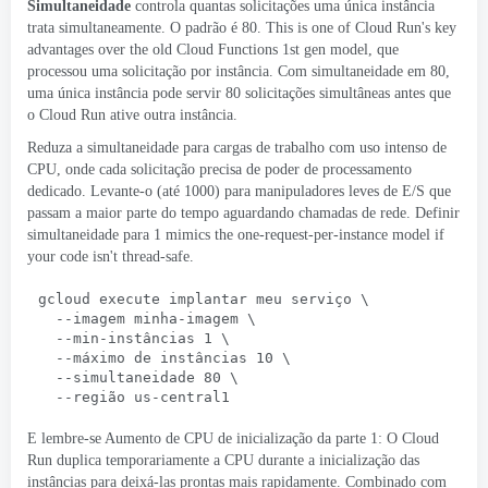
Simultaneidade
controla quantas solicitações uma única instância
trata simultaneamente. O padrão é 80.
This is one of Cloud Run's key
advantages over the old Cloud Functions 1st gen model
, que
processou uma solicitação por instância. Com simultaneidade em 80,
uma única instância pode servir 80 solicitações simultâneas antes que
o Cloud Run ative outra instância.
Reduza a simultaneidade para cargas de trabalho com uso intenso de
CPU, onde cada solicitação precisa de poder de processamento
dedicado. Levante-o (até 1000) para manipuladores leves de E/S que
passam a maior parte do tempo aguardando chamadas de rede. Definir
simultaneidade para 1
mimics the one-request-per-instance model if
your code isn't thread-safe
.
gcloud execute implantar meu serviço \
  --imagem minha-imagem \
  --min-instâncias 1 \
  --máximo de instâncias 10 \
  --simultaneidade 80 \
  --região us-central1
E lembre-se
Aumento de CPU de inicialização
da parte 1: O Cloud
Run duplica temporariamente a CPU durante a inicialização das
instâncias para deixá-las prontas mais rapidamente. Combinado com