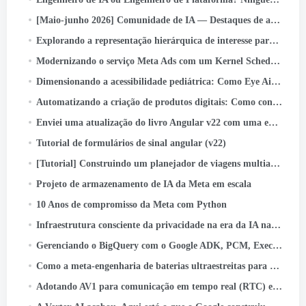
[Maio-junho 2026] Comunidade de IA — Destaques de atividades e conquistas
Explorando a representação hierárquica de interesse para otimização de funil profundo de meta anúncios
Modernizando o serviço Meta Ads com um Kernel Scheduler de código aberto
Dimensionando a acessibilidade pediátrica: Como Eye Aim Arena aproveita o ecossistema Google WebAI- LiteRT.js
Automatizando a criação de produtos digitais: Como construí um livro de atividades infantis com 55 labirintos em minutos usando…
Enviei uma atualização do livro Angular v22 com uma equipe de agentes de IA. Aqui está o sistema
Tutorial de formulários de sinal angular (v22)
[Tutorial] Construindo um planejador de viagens multiagente com Google ADK
Projeto de armazenamento de IA da Meta em escala
10 Anos de compromisso da Meta com Python
Infraestrutura consciente da privacidade na era da IA ​​nativa: Um estudo de caso de classificação de ativos
Gerenciando o BigQuery com o Google ADK, PCM, Execução na nuvem, Streamlit, e autenticação OIDC
Como a meta-engenharia de baterias ultraestreitas para óculos AI
Adotando AV1 para comunicação em tempo real (RTC) em escala