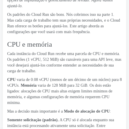
opções de implantação e gerenciamento de revisão. Agora vamos
ajustá-lo.
Os padrões do Cloud Run são bons. Nós cobrimos isso na parte 1.
Mas cada carga de trabalho tem suas próprias necessidades, e o Cloud
Run oferece os botões para ajustá-los. Este artigo aborda as
configurações que você usará com mais frequência.
CPU e memória
Cada instância do Cloud Run recebe uma parcela de CPU e memória.
Os padrões (1 vCPU, 512 MiB) são razoáveis ​​para uma API leve, mas
você desejará ajustá-los conforme entender as necessidades de sua
carga de trabalho.
CPU
varia de 0.08 vCPU (menos de um décimo de um núcleo) para 8
vCPUs.
Memória
varia de 128 MiB para 32 GiB. Os dois estão
ligados: alocações de CPU mais altas exigem limites mínimos de
memória, e algumas configurações de memória requerem CPU
mínima.
Mas a decisão mais importante é a
Modo de alocação de CPU
:
Somente solicitação (padrão).
A CPU só é alocada enquanto sua
instância está processando ativamente uma solicitação. Entre