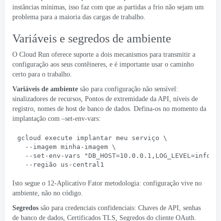
instâncias mínimas, isso faz com que as partidas a frio não sejam um
problema para a maioria das cargas de trabalho.
Variáveis ​​e segredos de ambiente
O Cloud Run oferece suporte a dois mecanismos para transmitir a
configuração aos seus contêineres, e é importante usar o caminho
certo para o trabalho.
Variáveis ​​de ambiente
são para configuração não sensível:
sinalizadores de recursos, Pontos de extremidade da API, níveis de
registro, nomes de host de banco de dados. Defina-os no momento da
implantação com –set-env-vars:
gcloud execute implantar meu serviço \
  --imagem minha-imagem \
  --
set-env-vars "DB_HOST=10.0.0.1,LOG_LEVEL=info
,E
  --região us-central1
Isto segue o
12-Aplicativo Fator
metodologia: configuração vive no
ambiente, não no código.
Segredos
são para credenciais confidenciais: Chaves de API, senhas
de banco de dados, Certificados TLS, Segredos do cliente OAuth.