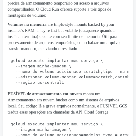
precisa de armazenamento temporário ou acesso a arquivos
compartilhados. O Cloud Run oferece suporte a três tipos de
montagens de volume
:
Volumes na memória
are tmpfs-style mounts backed by your
instance's RAM
.
They're fast but volatile
(desaparece quando a
instância termina) e conte com seu limite de memória. Útil para
processamento de arquivos temporários, como baixar um arquivo,
transformando-o, e enviando o resultado:
gcloud execute implantar meu serviço \
  --imagem minha-imagem \
  --nome do volume adicionado=scratch,tipo = na mem
  --adicionar volume-montar volume=scratch,caminho 
  --região us-central1
FUSÍVEL de armazenamento em nuvem
monta um
Armazenamento em nuvem
bucket como um sistema de arquivos
local. Seu código lê e grava arquivos normalmente, e
FUSÍVEL GCS
traduz essas operações em chamadas da API Cloud Storage:
gcloud execute implantar meu serviço \
  --imagem minha-imagem \
  --nome do volume adicionado=modelos,type = armaze