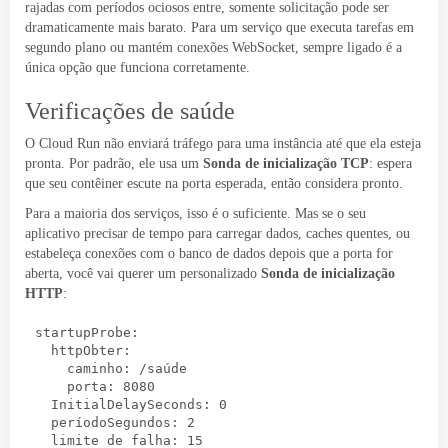
rajadas com períodos ociosos entre, somente solicitação pode ser
dramaticamente mais barato. Para um serviço que executa tarefas em
segundo plano ou mantém conexões WebSocket, sempre ligado é a
única opção que funciona corretamente.
Verificações de saúde
O Cloud Run não enviará tráfego para uma instância até que ela esteja
pronta. Por padrão, ele usa um
Sonda de inicialização TCP
: espera
que seu contêiner escute na porta esperada, então considera pronto.
Para a maioria dos serviços, isso é o suficiente. Mas se o seu
aplicativo precisar de tempo para carregar dados, caches quentes, ou
estabeleça conexões com o banco de dados depois que a porta for
aberta, você vai querer um personalizado
Sonda de inicialização
HTTP
:
startupProbe:
  httpObter:
    caminho: /saúde
    porta: 8080
  InitialDelaySeconds: 0
  períodoSegundos: 2
  limite de falha: 15