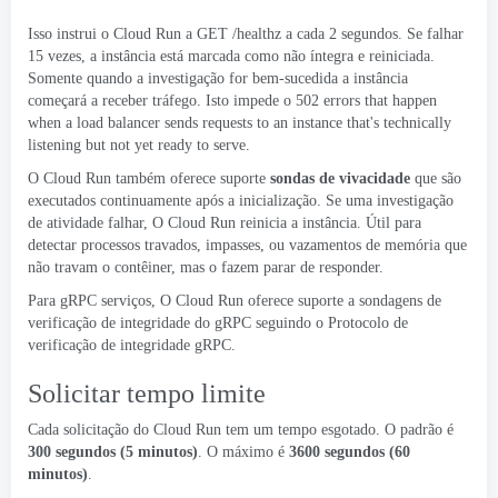
Isso instrui o Cloud Run a GET /healthz a cada 2 segundos. Se falhar
15 vezes, a instância está marcada como não íntegra e reiniciada.
Somente quando a investigação for bem-sucedida a instância
começará a receber tráfego. Isto impede o 502
errors that happen
when a load balancer sends requests to an instance that's technically
listening but not yet ready to serve
.
O Cloud Run também oferece suporte
sondas de vivacidade
que são
executados continuamente após a inicialização. Se uma investigação
de atividade falhar, O Cloud Run reinicia a instância. Útil para
detectar processos travados, impasses, ou vazamentos de memória que
não travam o contêiner, mas o fazem parar de responder.
Para
gRPC
serviços, O Cloud Run oferece suporte a sondagens de
verificação de integridade do gRPC seguindo o
Protocolo de
verificação de integridade gRPC
.
Solicitar tempo limite
Cada solicitação do Cloud Run tem um
tempo esgotado
. O padrão é
300 segundos (5 minutos)
. O máximo é
3600 segundos (60
minutos)
.