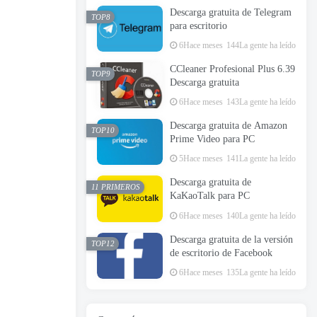
Descarga gratuita de Telegram
TOP8
para escritorio
6Hace meses
144La gente ha leído
CCleaner Profesional Plus 6.39
TOP9
Descarga gratuita
6Hace meses
143La gente ha leído
Descarga gratuita de Amazon
TOP10
Prime Video para PC
5Hace meses
141La gente ha leído
Descarga gratuita de
11 PRIMEROS
KaKaoTalk para PC
6Hace meses
140La gente ha leído
Descarga gratuita de la versión
TOP12
de escritorio de Facebook
6Hace meses
135La gente ha leído