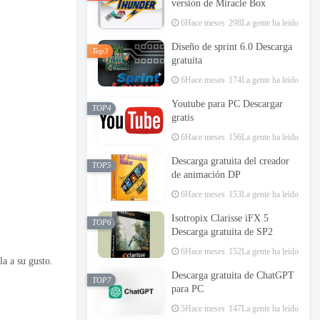
versión de Miracle Box
6Hace meses
298La gente ha leído
Diseño de sprint 6.0 Descarga
Top3
gratuita
6Hace meses
174La gente ha leído
Youtube para PC Descargar
TOP4
gratis
6Hace meses
156La gente ha leído
Descarga gratuita del creador
TOP5
de animación DP
6Hace meses
153La gente ha leído
Isotropix Clarisse iFX 5
TOP6
Descarga gratuita de SP2
6Hace meses
152La gente ha leído
la a su gusto.
Descarga gratuita de ChatGPT
TOP7
para PC
5Hace meses
147La gente ha leído