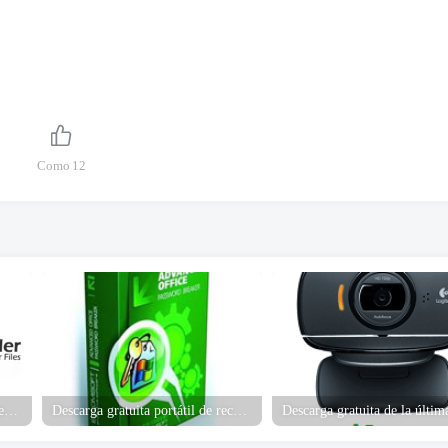
Como
12
Descarga gratuita de Anvi Folder Locker
Descarga gratuita portátil de recuperación avanzada de contraseña de Office