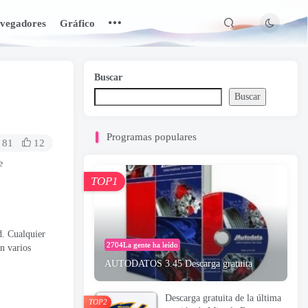
vegadores
Gráfico
Buscar
Buscar
Programas populares
81
12
e
TOP1
d. Cualquier
2704La gente ha leído
n varios
AUTODATOS 3.45 Descarga gratuita
Descarga gratuita de la última
TOP2