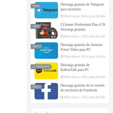
Descarga gratuita de Telegram
TOP8
para escritorio
6Hace meses
144La gente ha leído
CCleaner Profesional Plus 6.39
TOP9
Descarga gratuita
6Hace meses
143La gente ha leído
Descarga gratuita de Amazon
TOP10
Prime Video para PC
5Hace meses
141La gente ha leído
Descarga gratuita de
11 PRIMEROS
KaKaoTalk para PC
6Hace meses
140La gente ha leído
Descarga gratuita de la versión
TOP12
de escritorio de Facebook
6Hace meses
135La gente ha leído