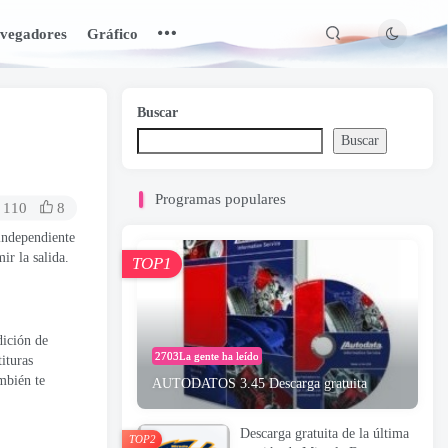
vegadores
Gráfico
Buscar
Buscar
Programas populares
110
8
independiente
ir la salida.
TOP1
dición de
2703La gente ha leído
ituras
ambién te
AUTODATOS 3.45 Descarga gratuita
Descarga gratuita de la última
TOP2