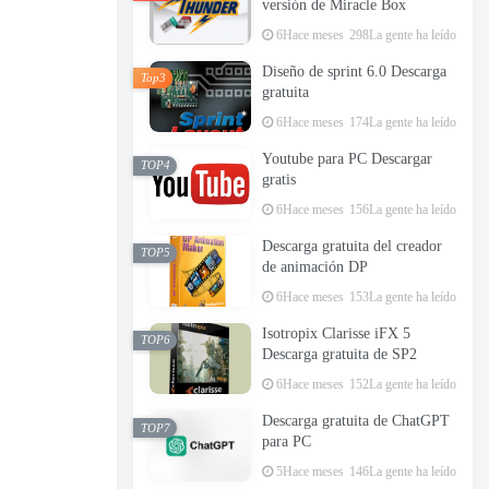
versión de Miracle Box
6Hace meses
298La gente ha leído
Diseño de sprint 6.0 Descarga
Top3
gratuita
6Hace meses
174La gente ha leído
Youtube para PC Descargar
TOP4
gratis
6Hace meses
156La gente ha leído
Descarga gratuita del creador
TOP5
de animación DP
6Hace meses
153La gente ha leído
Isotropix Clarisse iFX 5
TOP6
Descarga gratuita de SP2
6Hace meses
152La gente ha leído
Descarga gratuita de ChatGPT
TOP7
para PC
5Hace meses
146La gente ha leído