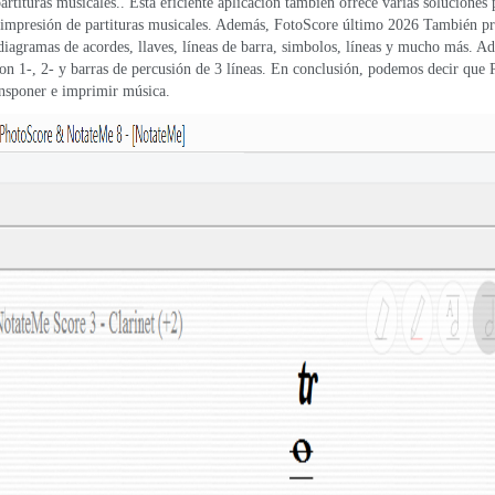
tituras musicales.. Esta eficiente aplicación también ofrece varias soluciones 
 impresión de partituras musicales. Además, FotoScore último 2026 También pr
 diagramas de acordes, llaves, líneas de barra, simbolos, líneas y mucho más. A
con 1-, 2- y barras de percusión de 3 líneas. En conclusión, podemos decir que
ransponer e imprimir música.