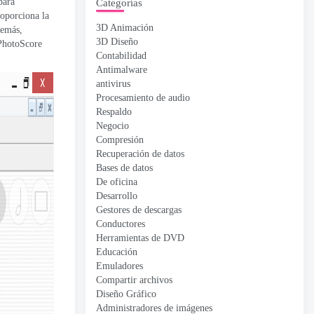
para
Categorías
oporciona la
3D Animación
demás,
3D Diseño
 PhotoScore
Contabilidad
Antimalware
antivirus
Procesamiento de audio
Respaldo
Negocio
Compresión
Recuperación de datos
Bases de datos
De oficina
Desarrollo
Gestores de descargas
Conductores
Herramientas de DVD
Educación
Emuladores
Compartir archivos
Diseño Gráfico
Administradores de imágenes