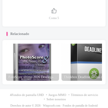
Como
5
Relacionado
FotoScore último 2026 Descarga gratuita
4Fondos de pantalla UHD
Juegos MMO
Términos de servicio
Sobre nosotros
Derechos de autor © 2026 ·
Winpcsoft.com
·
Fondos de pantalla de Android