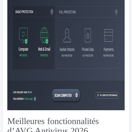
Meilleures fonctionnalités
d’AVG Antivirus 2026