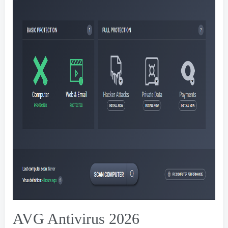
AVG Antivirus 2026