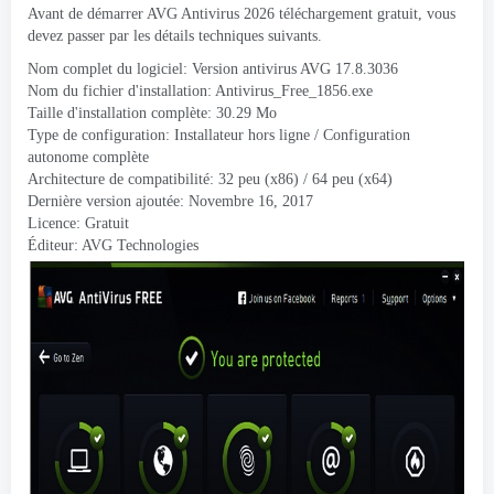
Avant de démarrer AVG Antivirus 2026 téléchargement gratuit, vous
devez passer par les détails techniques suivants.
Nom complet du logiciel: Version antivirus AVG 17.8.3036
Nom du fichier d'installation: Antivirus_Free_1856.exe
Taille d'installation complète: 30.29 Mo
Type de configuration: Installateur hors ligne / Configuration
autonome complète
Architecture de compatibilité: 32 peu (x86) / 64 peu (x64)
Dernière version ajoutée: Novembre 16, 2017
Licence: Gratuit
Éditeur:
AVG Technologies