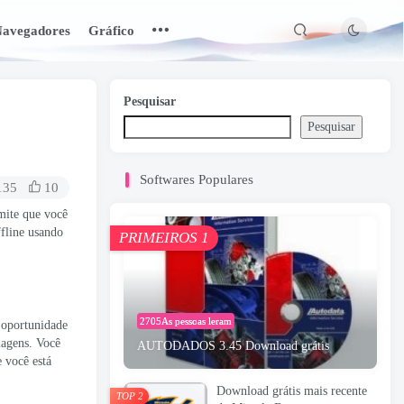
avegadores
Gráfico
Pesquisar
Pesquisar
Softwares Populares
135
10
mite que você
fline usando
PRIMEIROS 1
2705As pessoas leram
a oportunidade
magens. Você
AUTODADOS 3.45 Download grátis
 você está
Download grátis mais recente
TOP 2