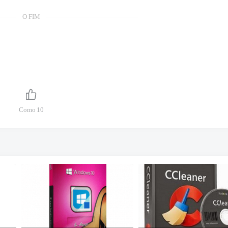
O FIM
Como
10