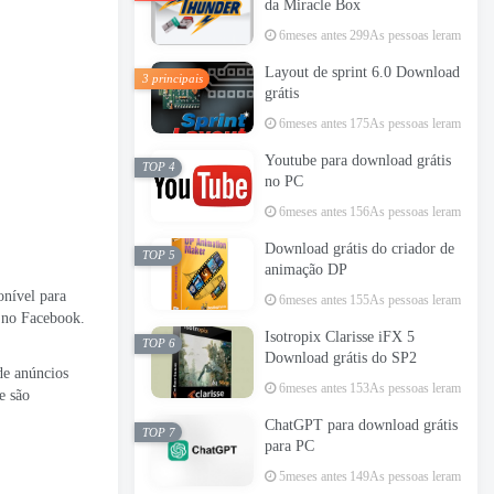
da Miracle Box
6meses antes
299As pessoas leram
Layout de sprint 6.0 Download
3 principais
grátis
6meses antes
175As pessoas leram
Youtube para download grátis
TOP 4
no PC
6meses antes
156As pessoas leram
Download grátis do criador de
TOP 5
animação DP
onível para
6meses antes
155As pessoas leram
n no Facebook.
Isotropix Clarisse iFX 5
TOP 6
Download grátis do SP2
de anúncios
6meses antes
153As pessoas leram
e são
ChatGPT para download grátis
TOP 7
para PC
5meses antes
149As pessoas leram