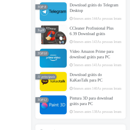
Download grátis do Telegram
TOP 8
Desktop
6meses antes
144As pessoas leram
CCleaner Profissional Plus
Top9
6.39 Download grátis
6meses antes
143As pessoas leram
Vídeo Amazon Prime para
TOP10
download grátis para PC
5meses antes
141As pessoas leram
Download grátis do
11 principais
KaKaoTalk para PC
6meses antes
140As pessoas leram
Pintura 3D para download
TOP12
grátis para PC
5meses antes
138As pessoas leram