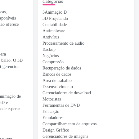
Categorias
cas,
3Animação D
isponíveis
3D Projetando
não oferece
Contabilidade
Antimalware
Antivírus
Processamento de áudio
Backup
para
Negócios
m balão. O 3D
Compressão
t gerenciou
Recuperação de dados
Bancos de dados
Área de trabalho
Desenvolvimento
Gerenciadores de download
 animação de
Motoristas
 3D e
Ferramentas de DVD
pode esperar
Educação
Emuladores
Compartilhamento de arquivos
Design Gráfico
Gerenciadores de imagens
ar seus