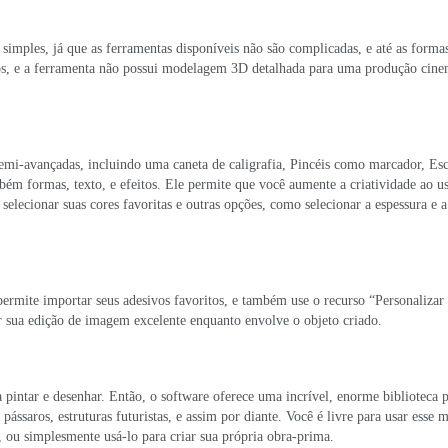
simples, já que as ferramentas disponíveis não são complicadas, e até as formas
çados, e a ferramenta não possui modelagem 3D detalhada para uma produção cine
emi-avançadas, incluindo uma caneta de caligrafia, Pincéis como marcador, Es
bém formas, texto, e efeitos. Ele permite que você aumente a criatividade ao us
 selecionar suas cores favoritas e outras opções, como selecionar a espessura e 
ermite importar seus adesivos favoritos, e também use o recurso “Personalizar
r sua edição de imagem excelente enquanto envolve o objeto criado.
a pintar e desenhar. Então, o software oferece uma incrível, enorme biblioteca 
ssaros, estruturas futuristas, e assim por diante. Você é livre para usar esse m
, ou simplesmente usá-lo para criar sua própria obra-prima.