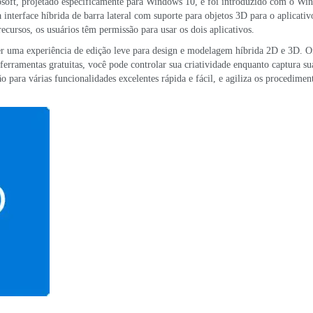
osoft, projetado especificamente para Windows 10, e foi introduzido com o Wi
nterface híbrida de barra lateral com suporte para objetos 3D para o aplicativ
ecursos, os usuários têm permissão para usar os dois aplicativos.
r uma experiência de edição leve para design e modelagem híbrida 2D e 3D. O
erramentas gratuitas, você pode controlar sua criatividade enquanto captura sua
o para várias funcionalidades excelentes rápida e fácil, e agiliza os procedimen