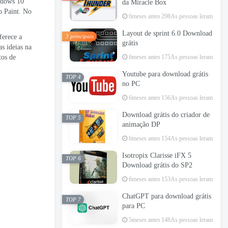
ndows 10
da Miracle Box
o Paint. No
6meses antes
298As pessoas leram
Layout de sprint 6.0 Download
ferece a
3 principais
grátis
s ideias na
6meses antes
175As pessoas leram
tos de
Youtube para download grátis
TOP 4
no PC
6meses antes
156As pessoas leram
Download grátis do criador de
TOP 5
animação DP
6meses antes
154As pessoas leram
Isotropix Clarisse iFX 5
TOP 6
Download grátis do SP2
6meses antes
153As pessoas leram
ChatGPT para download grátis
TOP 7
para PC
5meses antes
148As pessoas leram