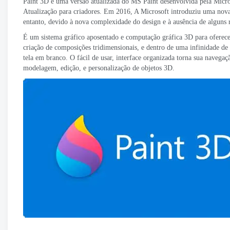
Paint 3D é uma versão atualizada do MS Paint desenvolvida pela Micr
Atualização para criadores. Em 2016, A Microsoft introduziu uma nova i
entanto, devido à nova complexidade do design e à ausência de alguns r
É um sistema gráfico aposentado e computação gráfica 3D para oferece
criação de composições tridimensionais, e dentro de uma infinidade de f
tela em branco. O fácil de usar, interface organizada torna sua navegaçã
modelagem, edição, e personalização de objetos 3D.