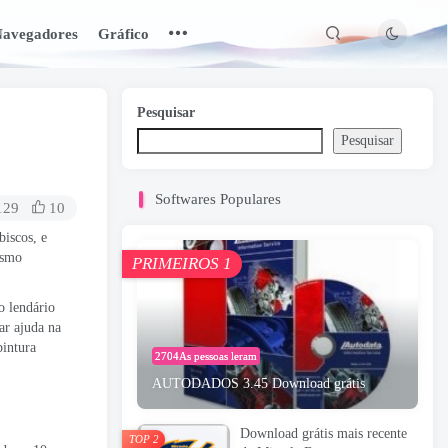
avegadores
Gráfico
Pesquisar
Pesquisar
Softwares Populares
129
10
biscos, e
esmo
PRIMEIROS 1
o lendário
ar ajuda na
pintura
2704As pessoas leram
AUTODADOS 3.45 Download grátis
Download grátis mais recente
TOP 2