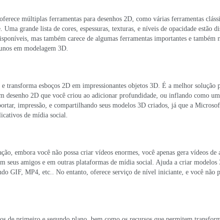
ferece múltiplas ferramentas para desenhos 2D, como várias ferramentas clássi
. Uma grande lista de cores, espessuras, texturas, e níveis de opacidade estão d
ão disponíveis, mas também carece de algumas ferramentas importantes e também 
 alunos em modelagem 3D.
, e transforma esboços 2D em impressionantes objetos 3D. É a melhor solução 
e, um desenho 2D que você criou ao adicionar profundidade, ou inflando como u
portar, impressão, e compartilhando seus modelos 3D criados, já que a Microsof
icativos de mídia social.
ção, embora você não possa criar vídeos enormes, você apenas gera vídeos de
com seus amigos e em outras plataformas de mídia social. Ajuda a criar modelos
do GIF, MP4, etc.. No entanto, oferece serviço de nível iniciante, e você não 
tos de primeiro e segundo plano, bem como os recursos que permitem transform