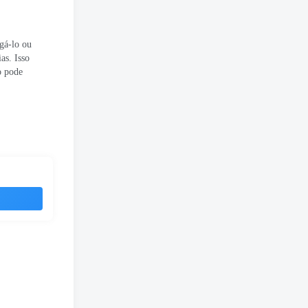
gá-lo ou
as. Isso
o pode