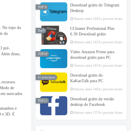
Download grátis do Telegram
TOP 8
Desktop
6meses antes
144As pessoas leram
r. No topo da
CCleaner Profissional Plus
Top9
te da
6.39 Download grátis
6meses antes
143As pessoas leram
D pré-
Vídeo Amazon Prime para
. Além disso,
TOP10
download grátis para PC
5meses antes
141As pessoas leram
Download grátis do
11 principais
KaKaoTalk para PC
 recursos.
 3Modo de
6meses antes
140As pessoas leram
as em mercados
Download grátis da versão
TOP12
desktop do Facebook
tamanhos e
6meses antes
135As pessoas leram
D e 3D. É