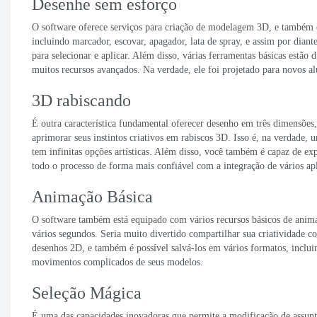
Desenhe sem esforço
O software oferece serviços para criação de modelagem 3D, e também o
incluindo marcador, escovar, apagador, lata de spray, e assim por diante
para selecionar e aplicar. Além disso, várias ferramentas básicas est
muitos recursos avançados. Na verdade, ele foi projetado para novos
3D rabiscando
É outra característica fundamental oferecer desenho em três dimensões
aprimorar seus instintos criativos em rabiscos 3D. Isso é, na verdad
tem infinitas opções artísticas. Além disso, você também é capaz de ex
todo o processo de forma mais confiável com a integração de vários apl
Animação Básica
O software também está equipado com vários recursos básicos de anima
vários segundos. Seria muito divertido compartilhar sua criatividade 
desenhos 2D, e também é possível salvá-los em vários formatos, incluin
movimentos complicados de seus modelos.
Seleção Mágica
É uma das capacidades inovadoras que permite a modificação de assun