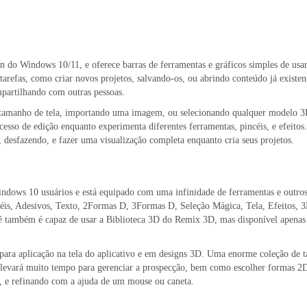
gn do Windows 10/11, e oferece barras de ferramentas e gráficos simples de usa
arefas, como criar novos projetos, salvando-os, ou abrindo conteúdo já existen
ompartilhando com outras pessoas.
m tamanho de tela, importando uma imagem, ou selecionando qualquer modelo 3
cesso de edição enquanto experimenta diferentes ferramentas, pincéis, e efeitos
 desfazendo, e fazer uma visualização completa enquanto cria seus projetos.
dows 10 usuários e está equipado com uma infinidade de ferramentas e outros
ncéis, Adesivos, Texto, 2Formas D, 3Formas D, Seleção Mágica, Tela, Efeitos,
Você também é capaz de usar a Biblioteca 3D do Remix 3D, mas disponível apen
as para aplicação na tela do aplicativo e em designs 3D. Uma enorme coleção de 
, e levará muito tempo para gerenciar a prospecção, bem como escolher formas 2
r, e refinando com a ajuda de um mouse ou caneta.