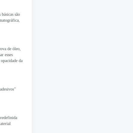
 básicas são
matográfica,
cova de óleo,
ar esses
a opacidade da
 adesivos”
predefinida
aterial