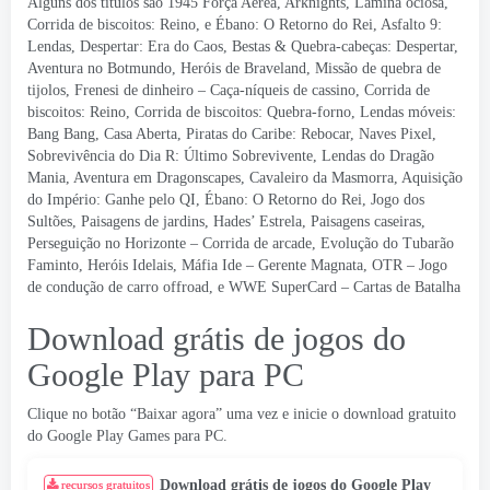
Alguns dos títulos são 1945 Força Aérea, Arknights, Lâmina ociosa,
Corrida de biscoitos: Reino, e Ébano: O Retorno do Rei, Asfalto 9:
Lendas, Despertar: Era do Caos, Bestas & Quebra-cabeças: Despertar,
Aventura no Botmundo, Heróis de Braveland, Missão de quebra de
tijolos, Frenesi de dinheiro – Caça-níqueis de cassino, Corrida de
biscoitos: Reino, Corrida de biscoitos: Quebra-forno, Lendas móveis:
Bang Bang, Casa Aberta, Piratas do Caribe: Rebocar, Naves Pixel,
Sobrevivência do Dia R: Último Sobrevivente, Lendas do Dragão
Mania, Aventura em Dragonscapes, Cavaleiro da Masmorra, Aquisição
do Império: Ganhe pelo QI, Ébano: O Retorno do Rei, Jogo dos
Sultões, Paisagens de jardins, Hades’ Estrela, Paisagens caseiras,
Perseguição no Horizonte – Corrida de arcade, Evolução do Tubarão
Faminto, Heróis Idelais, Máfia Ide – Gerente Magnata, OTR – Jogo
de condução de carro offroad, e WWE SuperCard – Cartas de Batalha
Download grátis de jogos do
Google Play para PC
Clique no botão “Baixar agora” uma vez e inicie o download gratuito
do Google Play Games para PC.
Download grátis de jogos do Google Play
recursos gratuitos