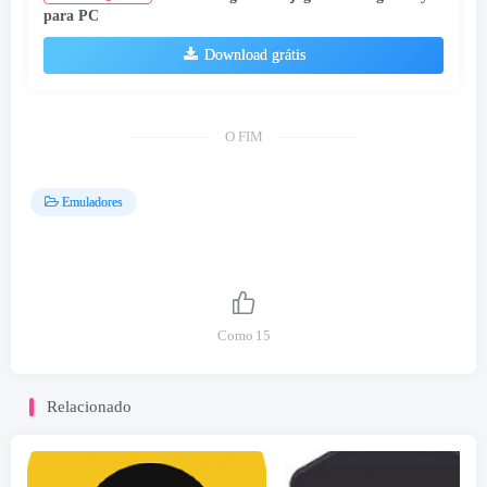
para PC
Download grátis
O FIM
Emuladores
Como
15
Relacionado